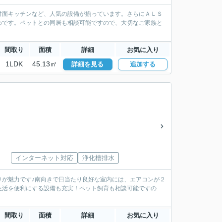
対面キッチンなど、人気の設備が揃っています。さらにＡＬＳ
めです。ペットとの同居も相談可能ですので、大切なご家族と
間取り
面積
詳細
お気に入り
1LDK
45.13㎡
詳細を見る
追加する
インターネット対応
浄化槽排水
りが魅力です♪南向きで日当たり良好な室内には、エアコンが２
生活を便利にする設備も充実！ペット飼育も相談可能ですの
間取り
面積
詳細
お気に入り