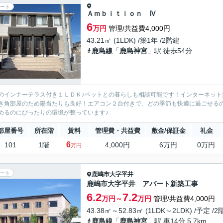
ート
Ａｍｂｉｔｉｏｎ Ⅳ
6
万円
管理/共益費4,000円
43.21㎡ (1LDK) /築1年 /2階建
鹿島線
「
鹿島神宮
」駅 徒歩54分
のインナーテラス付き１ＬＤＫ♪ペットとの暮らしも相談可能です！インターネッ
き角部屋のため陽当たりも良好！エアコン２台付きで、どの季節も快適に過ごせる
めるのにぴったりの環境が整っています♪
部屋番号
所在階
賃料
管理費・共益費
敷金/保証金
礼金
6
101
1階
4,000円
6万円
0万円
万円
ート
鹿嶋市
大字平井
鹿嶋市大字平井 アパート新築工事
6.2
7.2
万円～
万円
管理/共益費4,000円
43.38㎡～52.83㎡ (1LDK～2LDK) /予定 /
鹿島線
「
鹿島神宮
」駅 車14分 5.7km