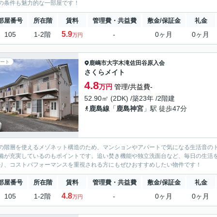
の条件も魅力的な一部屋です！
部屋番号
所在階
賃料
管理費・共益費
敷金/保証金
礼金
5.9
105
1-2階
-
0ヶ月
0ヶ月
万円
ート
鹿嶋市
大字木滝佐田谷原入会
さくらメイト
4.8
万円
管理/共益費-
52.90㎡ (2DK) /築23年 /2階建
鹿島線
「
鹿島神宮
」駅 徒歩47分
の階層を使えるメゾネット構造のため、マンションやアパートで気になる生活音の
備が充実しているのもポイントです。追い焚き機能や独立洗面台など、毎日の生活
り、コストパフォーマンスを重視される方にもぜひおすすめしたい物件です！
部屋番号
所在階
賃料
管理費・共益費
敷金/保証金
礼金
4.8
105
1-2階
-
0ヶ月
0ヶ月
万円