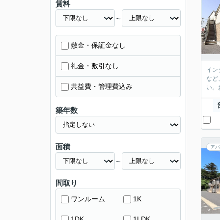
賃料
～
敷金・保証金なし
礼金・敷引なし
イン
など
共益費・管理費込み
い。
築年数
面積
アパ
～
間取り
ワンルーム
1K
1DK
1LDK