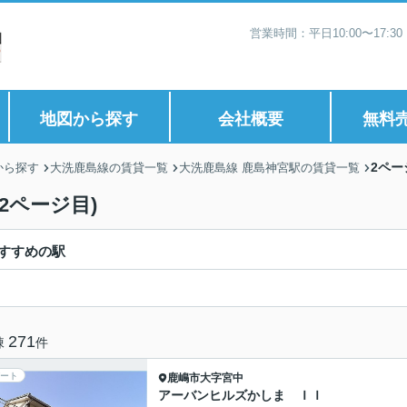
営業時間：平日10:00〜17:
地図から探す
会社概要
無料
2ペー
から探す
大洗鹿島線の賃貸一覧
大洗鹿島線 鹿島神宮駅の賃貸一覧
2ページ目)
すすめの駅
271
棟
件
ート
鹿嶋市
大字宮中
アーバンヒルズかしま ＩＩ