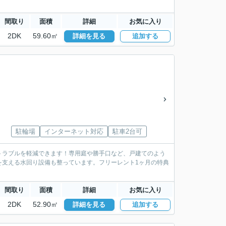
間取り
面積
詳細
お気に入り
2DK
59.60㎡
詳細を見る
追加する
駐輪場
インターネット対応
駐車2台可
トラブルを軽減できます！専用庭や勝手口など、戸建てのよう
を支える水回り設備も整っています。フリーレント1ヶ月の特典
間取り
面積
詳細
お気に入り
2DK
52.90㎡
詳細を見る
追加する