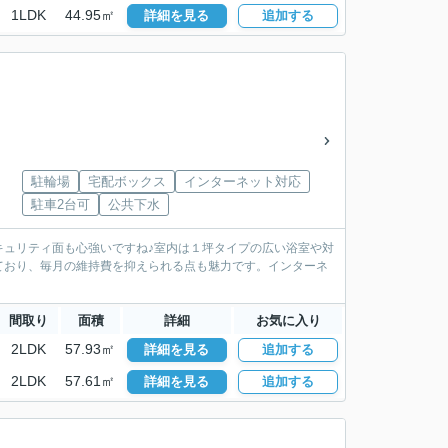
1LDK
44.95㎡
詳細を見る
追加する
駐輪場
宅配ボックス
インターネット対応
駐車2台可
公共下水
キュリティ面も心強いですね♪室内は１坪タイプの広い浴室や対
ており、毎月の維持費を抑えられる点も魅力です。インターネ
間取り
面積
詳細
お気に入り
2LDK
57.93㎡
詳細を見る
追加する
2LDK
57.61㎡
詳細を見る
追加する