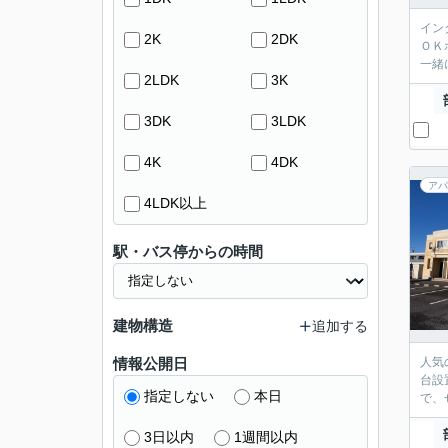
イン
2K
2DK
ＯＫ
一緒
2LDK
3K
3DK
3LDK
4K
4DK
アパ
4LDK以上
駅・バス停からの時間
建物構造
追加する
情報公開日
人気
台設
指定しない
本日
で、
3日以内
1週間以内