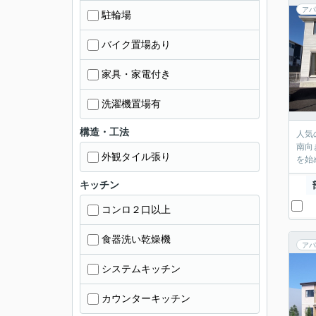
アパ
駐輪場
バイク置場あり
家具・家電付き
洗濯機置場有
構造・工法
人気
南向
外観タイル張り
を始
キッチン
コンロ２口以上
食器洗い乾燥機
アパ
システムキッチン
カウンターキッチン