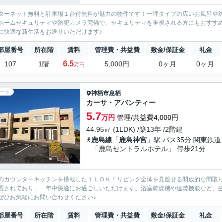
ターネット無料と駐車場１台付無料が魅力の物件です！一坪タイプの広いお風呂や
ホームセキュリティや防犯カメラ完備で、セキュリティを重視される方にもおすす
に快適な新生活をお送りいただけます♪
部屋番号
所在階
賃料
管理費・共益費
敷金/保証金
礼金
6.5
107
1階
5,000円
0ヶ月
0ヶ月
万円
ート
神栖市
息栖
カーサ・アバンティー
5.7
万円
管理/共益費4,000円
44.95㎡ (1LDK) /築13年 /2階建
鹿島線
「
鹿島神宮
」駅 バス35分 関東鉄道
「鹿島セントラルホテル」 停歩21分
のカウンターキッチンを搭載した１ＬＤＫ！リビング全体を見渡せる開放的な間取
置されており、一年中快適にお過ごしいただけます。浴室乾燥機や追焚機能など、
ぜひお気軽にお問い合わせください♪
部屋番号
所在階
賃料
管理費・共益費
敷金/保証金
礼金