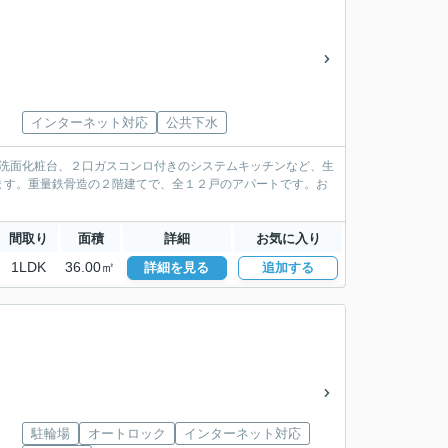
インターネット対応
公共下水
髪洗面化粧台、２口ガスコンロ付きのシステムキッチンなど、生
ます。重量鉄骨造の２階建てで、全１２戸のアパートです。お
間取り
面積
詳細
お気に入り
1LDK
36.00㎡
詳細を見る
追加する
駐輪場
オートロック
インターネット対応