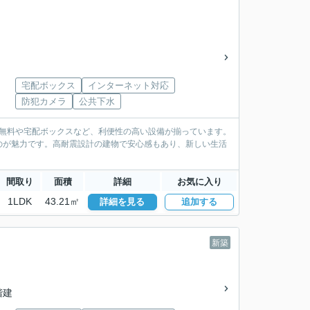
宅配ボックス
インターネット対応
防犯カメラ
公共下水
ト無料や宅配ボックスなど、利便性の高い設備が揃っています。
のが魅力です。高耐震設計の建物で安心感もあり、新しい生活
間取り
面積
詳細
お気に入り
1LDK
43.21㎡
詳細を見る
追加する
新築
2階建