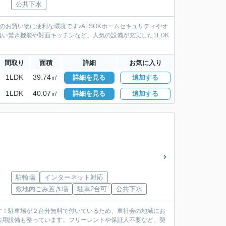
公共下水
お買い物に便利な環境です♪ALSOKホームセキュリティやオ
い焚き機能や対面キッチンなど、人気の設備が充実した1LDK
間取り
面積
詳細
お気に入り
1LDK
39.74㎡
詳細を見る
追加する
1LDK
40.07㎡
詳細を見る
追加する
駐輪場
インターネット対応
敷地内ごみ置き場
駐車2台可
公共下水
す！駐車場が２台分無料で付いているため、車社会の地域にお
共用設備も整っています。フリーレントや保証人不要など、契