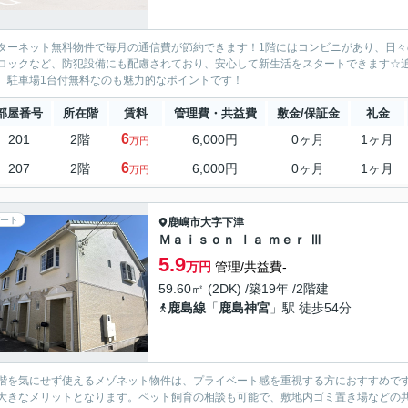
ターネット無料物件で毎月の通信費が節約できます！1階にはコンビニがあり、日々の
ロックなど、防犯設備にも配慮されており、安心して新生活をスタートできます☆追
。駐車場1台付無料なのも魅力的なポイントです！
部屋番号
所在階
賃料
管理費・共益費
敷金/保証金
礼金
6
201
2階
6,000円
0ヶ月
1ヶ月
万円
6
207
2階
6,000円
0ヶ月
1ヶ月
万円
ート
鹿嶋市
大字下津
Ｍａｉｓｏｎ ｌａ ｍｅｒ Ⅲ
5.9
万円
管理/共益費-
59.60㎡ (2DK) /築19年 /2階建
鹿島線
「
鹿島神宮
」駅 徒歩54分
階を気にせず使えるメゾネット物件は、プライベート感を重視する方におすすめで
大きなメリットとなります。ペット飼育の相談も可能で、敷地内ゴミ置き場などの