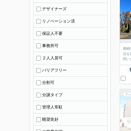
デザイナーズ
リノベーション済
保証人不要
事務所可
鹿嶋
活を
２人入居可
問い
バリアフリー
分割可
分譲タイプ
アパ
管理人常駐
眺望良好