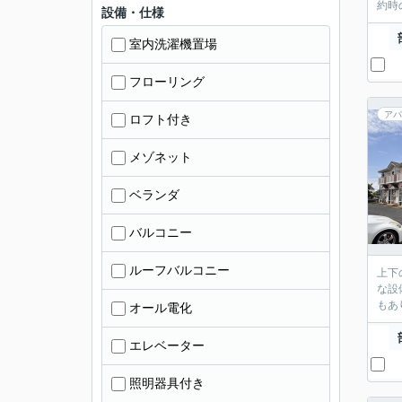
約時
設備・仕様
室内洗濯機置場
フローリング
アパ
ロフト付き
メゾネット
ベランダ
バルコニー
ルーフバルコニー
上下
な設
もあ
オール電化
エレベーター
照明器具付き