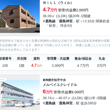
ＷＩＬＬ（ウィル）
4.7
万円
管理/共益費2,000円
36.00㎡ (1LDK) /築20年 /2階建
鹿島線
「
鹿島神宮
」駅 バス10分 関東鉄道
「鉢形」 停歩3分
市役所停まで徒歩５分と交通の利便性が良好な立地です♪室内は温水洗浄便座や洗
彩る設備が整っています。南向きで日差しが入りやすく、快適にお過ごしいただけ
合わせをお待ちしております！
部屋番号
所在階
賃料
管理費・共益費
敷金/保証金
礼金
4.7
105
1階
2,000円
4.7万円
0万円
万円
ート
神栖市
知手中央
メルベイユクレイドル
6
万円
管理/共益費6,000円
39.74㎡～40.07㎡ (1LDK) /築11年 /3階建
鹿島線
「
鹿島神宮
」駅 徒歩290分