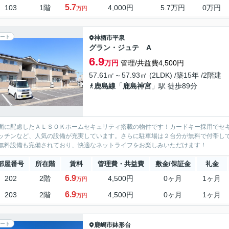
5.7
103
1階
4,000円
5.7万円
0万円
万円
ート
神栖市
平泉
グラン・ジュテ A
6.9
万円
管理/共益費4,500円
57.61㎡～57.93㎡ (2LDK) /築15年 /2階建
鹿島線
「
鹿島神宮
」駅 徒歩89分
面に配慮したＡＬＳＯＫホームセキュリティ搭載の物件です！カードキー採用でセ
ッチンなど、人気の設備が充実しています。さらに駐車場は２台分が無料で付帯し
無料設備も完備されており、快適なネットライフをお楽しみいただけます！
部屋番号
所在階
賃料
管理費・共益費
敷金/保証金
礼金
6.9
202
2階
4,500円
0ヶ月
1ヶ月
万円
6.9
203
2階
4,500円
0ヶ月
1ヶ月
万円
ート
鹿嶋市
鉢形台