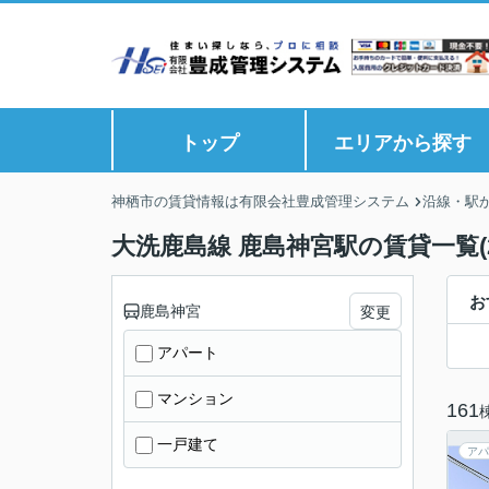
トップ
エリアから探す
神栖市の賃貸情報は有限会社豊成管理システム
沿線・駅
大洗鹿島線 鹿島神宮駅の賃貸一覧(
お
鹿島神宮
変更
アパート
マンション
161
一戸建て
アパ