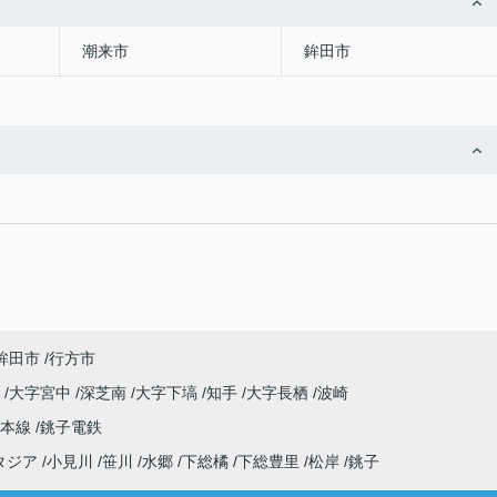
潮来市
鉾田市
鉾田市
行方市
原
大字宮中
深芝南
大字下塙
知手
大字長栖
波崎
武本線
銚子電鉄
タジア
小見川
笹川
水郷
下総橘
下総豊里
松岸
銚子