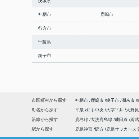
茨城県
神栖市
鹿嶋市
行方市
千葉県
銚子市
市区町村から探す
神栖市
鹿嶋市
銚子市
潮来市
町名から探す
平泉
知手中央
大字平井
大野
沿線から探す
鹿島線
大洗鹿島線
成田線
総
駅から探す
鹿島神宮
延方
鹿島サッカース