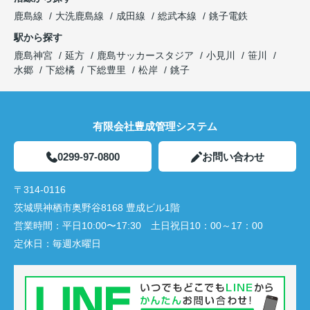
鹿島線
大洗鹿島線
成田線
総武本線
銚子電鉄
駅から探す
鹿島神宮
延方
鹿島サッカースタジア
小見川
笹川
水郷
下総橘
下総豊里
松岸
銚子
有限会社豊成管理システム
0299-97-0800
お問い合わせ
〒314-0116
茨城県神栖市奥野谷8168 豊成ビル1階
営業時間：
平日10:00〜17:30 土日祝日10：00～17：00
定休日：
毎週水曜日