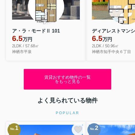
ア・ラ・モードⅡ 101
ディアレストマンショ
6.5
6.5
万円
万円
2LDK / 57.68㎡
2LDK / 50.96㎡
神栖市平泉
神栖市知手中央６丁目
賃貸おすすめ物件の一覧
をもっと見る
よく見られている物件
POPULAR
1
2
No.
No.