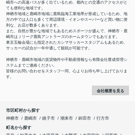
嶋市への高速バスが多く出ているため、都内との交通のアクセスがと
ても便利な地域です。
神栖市地域と鹿嶋市地域に鹿島臨海工業地帯が形成しているため、地
方の中では人口も多くて周辺環境・イオンやスーパーなど買い物に便
利な、お店が数多くあります。
また、自然が豊かな地域でもあるためスポーツが盛んで、神栖市・鹿
嶋市はＪリーグ鹿島アントラーズのホームタウンでもあります。
東京五輪会場にも指定されたカシマサッカースタジアムもあるため、
サッカーの試合が一年中通して観戦が可能です。
神栖市・鹿嶋市地域の賃貸物件や不動産情報なら有限会社豊成管理シ
ステムまでご連絡ください。
皆様のお問い合わせをスタッフ一同、心よりお待ち申し上げておりま
す。
会社概要を見る
市区町村から探す
神栖市
鹿嶋市
銚子市
潮来市
鉾田市
行方市
町名から探す