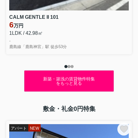
2025.12.22
【年末年始 休業 のお知らせ】
誠に勝手ながら、下記の期間を年末年始休業とさせてい
CALM GENTLE II 101
ただきます。【休業期間】 2025年12月28日（日）
6
万円
～ 2026年1月7日（水） ※1月8日（木）より通常営業い
たしま...
1LDK / 42.98㎡
-
鹿島線「鹿島神宮」駅 徒歩53分
新築・築浅の賃貸物件特集
をもっと見る
敷金・礼金0円特集
アパート
NEW