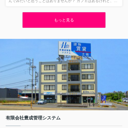
んでみたいと思うことはありませんか？ カフェはあるけれど、ペ
ット同伴かどうかわからないと悩んでいる方もいるかもしれませ
ん。 神栖市周辺にはペットと一緒に楽しむことができるお店がい
くつかあるので、おでかけスポットの参考にしてみてください
もっと見る
ね。 神栖市 ペット同伴OKのカフェビストロ 「BISTRO
WAKU2」はその名の通り、ビストロ料理やワインが中心のお店で
す。 「身体に優しい料理」をテーマにしており、使用している食
材は無添加で新鮮なものばかりです。 オーナーがワインを自ら選
んで...
有限会社豊成管理システム