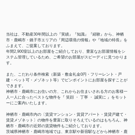
当社は、不動産30年間以上の『実績』『知識』『経験』から、神栖
市・鹿嶋市・銚子市エリアの『周辺環境の情報』や『地域の特長』を
ふまえて、ご提案しております。
年間2,900室以上のお部屋をご紹介しており、豊富なお部屋情報をシ
ステム管理しているため、ご希望のお部屋がスピーディに見つかりま
す。
また、こだわり条件検索（新築・敷金礼金0円・フリーレント・戸
建・ペット可・メゾネット等）でピンポイントにお部屋を探すことが
できます。
神栖市・鹿嶋市にお住いの方、これからお住まいされる方のお客様一
人一人に合ったベストな物件を『 笑顔 ・ 丁寧 ・ 誠実に 』をモット
ーにご案内いたします。
神栖市・鹿嶋市内の〔賃貸マンション・賃貸アパート・賃貸戸建て・
賃貸メゾネット〕の物件を豊富に取りそろえているのはもちろん、神
栖市・鹿嶋市の近郊の賃貸物件もご紹介しております。
茨城県神栖市・鹿嶋市地域では、東京駅や新宿駅などから神栖市・鹿