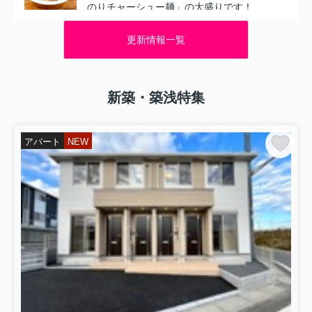
のりチャーシュー麺」の大盛りです！
運ばれてきてまず驚くのは、器を覆い
尽くすほどの「北海のり」！こ...
更新情報一覧
2026.04.13
オススメのお店音符
新築・築浅特集
今日ご紹介するのは、神栖市柳川にあ
る『和食ふるさと』さんです✨いただ
いたのは、ボリューム満点の「天丼蕎
麦セット」です！運ばれてきて、お盆
アパート
NEW
いっぱいの大ボリュームにびっくり大
きな海老やナスなど、サクサクの...
2026.02.25
神栖市のおすすめ
今日ご紹介するのは、神栖市神栖にあ
る『真清（しんせい）』さんです✨い
ただいたのは、「チャーシューラーメ
ン」と「チャーハン」です！（お漬物
も付いてきました！）透き通った醤油
スープのチャーシューラーメンは...