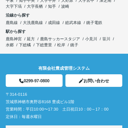
平泉
知手中央
大字平井
大野原
大字宮中
深芝南
大字下塙
大字長栖
知手
波崎
沿線から探す
鹿島線
大洗鹿島線
成田線
総武本線
銚子電鉄
駅から探す
鹿島神宮
延方
鹿島サッカースタジア
小見川
笹川
水郷
下総橘
下総豊里
松岸
銚子
有限会社豊成管理システム
0299-97-0800
お問い合わせ
〒314-0116
茨城県神栖市奥野谷8168 豊成ビル1階
営業時間：
平日10:00〜17:30 土日祝日10：00～17：00
定休日：
毎週水曜日