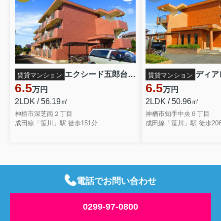
エクシード五郎台 104
賃貸マンション
賃貸マンション
6.5
6.5
万円
万円
2LDK / 50.96㎡
2LDK / 56.19㎡
神栖市知手中央６丁目
神栖市深芝南２丁目
成田線「笹川」駅 徒歩20
成田線「笹川」駅 徒歩151分
電話でお問い合わせ
0299-97-0800