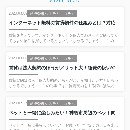
STAFF BLOG
2020.03.09
豊成管理システム コラム
インターネット無料の賃貸物件の仕組みとは？対応・完備の違いも解説
賃貸を考えていて、インターネットを個人でわざわざ契約しなく
てもよい物件を探している方もいらっしゃるでしょう。 この記
事ではインターネット無料の賃貸物件について、その仕組みと
「インターネット対応／完備」という表記の違いについて解説し
ます。 インターネット無料の賃貸物件における仕組み 本来は、イ
2020.03.06
豊成管理システム コラム
ンターネットを使用したい場合、回線業者と契約して賃貸物件に
賃貸は法人契約のほうがメリット大！経費の扱いや保証人などを解説
回線を引き込み、さらにプロバイダーと契約して回線経由でネッ
トへの接続が必要です。 つまり、サービス2つの契約とそれぞれ
に月額利用料を支払う必要があり、手間と費用がかかるのです。
賃貸契約は法人／個人契約のどちらがよいか知りたい方もいらっ
「インターネット無料」とうたわ...
しゃるでしょう。 この記事では、賃貸契約をする際には法人契
約のほうがメリットを感じられることや、経費としての扱い・保
証人について解説します。 賃貸を法人契約するメリット：経費
として処理できる 賃貸の法人契約とは、入居者本人のような個人
2020.02.27
豊成管理システム コラム
ではなく、法人が借主と契約を締結することです。 会社が社宅
ペットと一緒に楽しみたい！神栖市周辺のペット同伴OKのカフェ
として借り上げて社員が住むパターンと、法人を経営している社
長が、法人名義で物件を借りて、事務所兼自宅として本人が住む
パターンの2つがあります。 賃貸は法人契約したほうがメリット
ペットと一緒に暮らしていると、お散歩だけでなくカフェも楽し
を感じられる理由は...