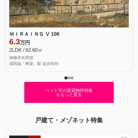
ＭＩＲＡＩＮＧ Ⅴ 106
6.3
万円
2LDK / 62.60㎡
神栖市矢田部
成田線「椎柴」駅 徒歩60分
ペット可の賃貸物件特集
をもっと見る
戸建て・メゾネット特集