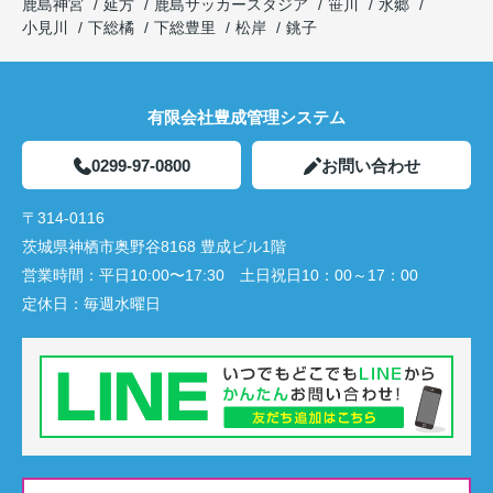
鹿島神宮
延方
鹿島サッカースタジア
笹川
水郷
小見川
下総橘
下総豊里
松岸
銚子
有限会社豊成管理システム
0299-97-0800
お問い合わせ
〒314-0116
茨城県神栖市奥野谷8168 豊成ビル1階
営業時間：
平日10:00〜17:30 土日祝日10：00～17：00
定休日：
毎週水曜日