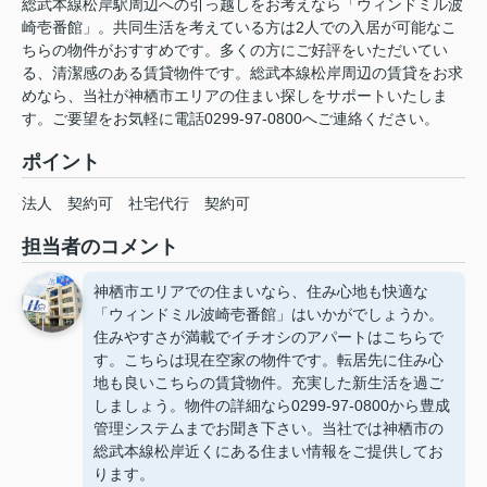
総武本線松岸駅周辺への引っ越しをお考えなら「ウィンドミル波
崎壱番館」。共同生活を考えている方は2人での入居が可能なこ
ちらの物件がおすすめです。多くの方にご好評をいただいてい
る、清潔感のある賃貸物件です。総武本線松岸周辺の賃貸をお求
めなら、当社が神栖市エリアの住まい探しをサポートいたしま
す。ご要望をお気軽に電話0299-97-0800へご連絡ください。
ポイント
法人
契約可
社宅代行
契約可
担当者のコメント
神栖市エリアでの住まいなら、住み心地も快適な
「ウィンドミル波崎壱番館」はいかがでしょうか。
住みやすさが満載でイチオシのアパートはこちらで
す。こちらは現在空家の物件です。転居先に住み心
地も良いこちらの賃貸物件。充実した新生活を過ご
しましょう。物件の詳細なら0299-97-0800から豊成
管理システムまでお聞き下さい。当社では神栖市の
総武本線松岸近くにある住まい情報をご提供してお
ります。