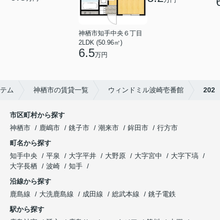
神栖市知手中央６丁目
2LDK (50.96㎡)
6.5
万円
テム
神栖市の賃貸一覧
ウィンドミル波崎壱番館
202
市区町村から探す
神栖市
鹿嶋市
銚子市
潮来市
鉾田市
行方市
町名から探す
知手中央
平泉
大字平井
大野原
大字宮中
大字下塙
大字長栖
波崎
知手
沿線から探す
鹿島線
大洗鹿島線
成田線
総武本線
銚子電鉄
駅から探す