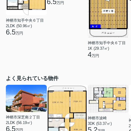
6.5
万円
神栖市知手中央６丁目
2LDK (50.96㎡)
6.5
万円
神栖市知手中央６丁目
1K (29.37㎡)
4
万円
よく見られている物件
神栖市深芝南２丁目
神栖市波崎
2LDK (56.19㎡)
3DK (53.37㎡)
2
6.5
5.2
万円
万円