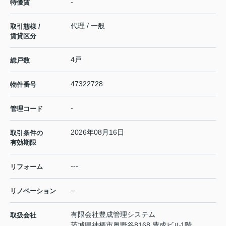
-
特優賃
代理 / 一般
取引態様 /
賃貸区分
4戸
総戸数
47322728
物件番号
-
管理コード
2026年08月16日
取引条件の
有効期限
---
リフォーム
--
リノベーション
有限会社豊成管理システム
取扱会社
茨城県神栖市奥野谷8168 豊成ビル1階