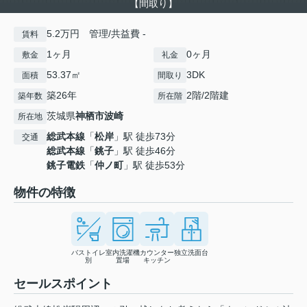
【間取り】
5.2万円 管理/共益費 -
賃料
1ヶ月
0ヶ月
敷金
礼金
53.37㎡
3DK
面積
間取り
築26年
2階/2階建
築年数
所在階
茨城県
神栖市
波崎
所在地
総武本線
「
松岸
」駅 徒歩73分
交通
総武本線
「
銚子
」駅 徒歩46分
銚子電鉄
「
仲ノ町
」駅 徒歩53分
物件の特徴
バストイレ
室内洗濯機
カウンター
独立洗面台
別
置場
キッチン
セールスポイント