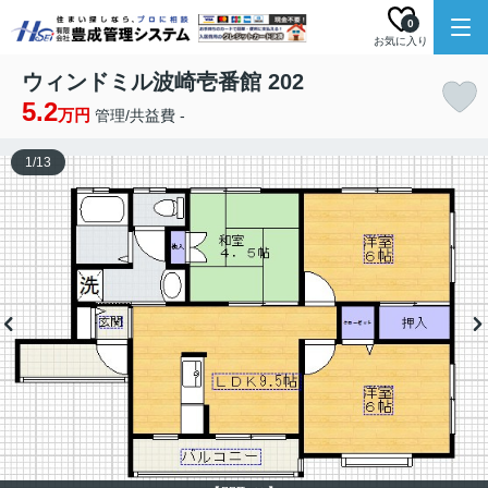
0
お気に入り
ウィンドミル波崎壱番館 202
5.2
万円
管理/共益費 -
1
/
13