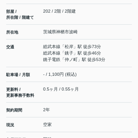
202 / 2階 / 2階建
部屋 /
所在階 / 階建て
茨城県
神栖市
波崎
所在地
総武本線
「
松岸
」駅 徒歩73分
交通
総武本線
「
銚子
」駅 徒歩46分
銚子電鉄
「
仲ノ町
」駅 徒歩53分
- / 1,100円 (税込)
駐車場 / 月額
0.5ヶ月 / 0.55ヶ月
更新料 /
更新事務手数料
2年
契約期間
空家
現況