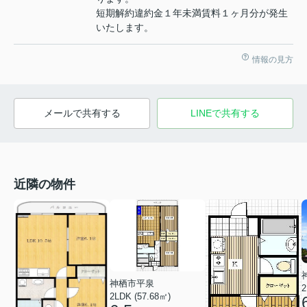
短期解約違約金１年未満賃料１ヶ月分が発生
いたします。
情報の見方
メールで共有する
LINEで共有する
近隣の物件
神栖市平泉
2
2LDK (57.68㎡)