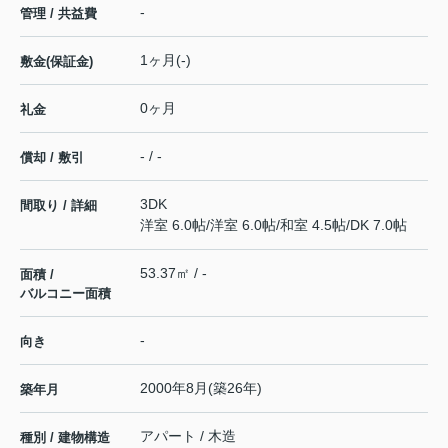
-
管理 / 共益費
1ヶ月(-)
敷金(保証金)
0ヶ月
礼金
- / -
償却 / 敷引
3DK
間取り / 詳細
洋室 6.0帖
/
洋室 6.0帖
/
和室 4.5帖
/
DK 7.0帖
53.37㎡ / -
面積 /
バルコニー面積
-
向き
2000年8月(築26年)
築年月
アパート / 木造
種別 / 建物構造