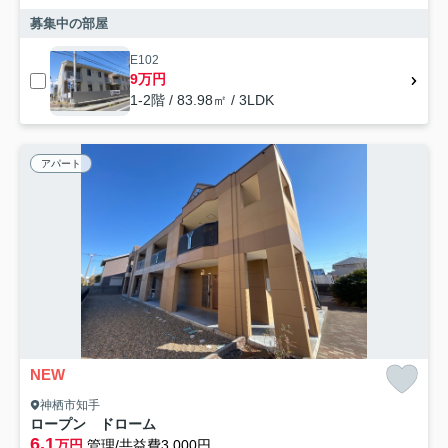
募集中の部屋
E102
9万円
1-2階 / 83.98㎡ / 3LDK
アパート
NEW
神栖市知手
ロープン ドローム
6.1
万円
管理/共益費3,000円