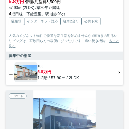
5.8
万円
管理/共益費3,500円
57.90㎡ (2LDK) /築20年 /2階建
成田線「下総豊里」駅 徒歩96分
駐輪場
インターネット対応
駐車2台可
公共下水
人気のメゾネット物件で快適な新生活を始めませんか♪南向きの明るい
リビングは、家族団らんの場所にぴったりです。追い焚き機能...
もっと
見る
募集中の部屋
103
5.8万円
1-2階 / 57.90㎡ / 2LDK
アパート