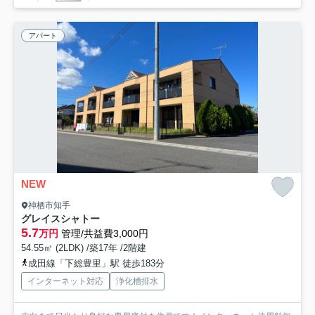
アパート
NEW
神栖市知手
グレイスシャトー
5.7
万円
管理/共益費3,000円
54.55㎡ (2LDK) /築17年 /2階建
成田線「下総豊里」駅 徒歩183分
インターネット対応
浄化槽排水