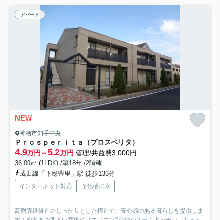
アパート
NEW
神栖市知手中央
Ｐｒｏｓｐｅｒｉｔａ（プロスペリタ）
4.9
5.2
万円～
万円
管理/共益費3,000円
36.00㎡ (1LDK) /築18年 /2階建
成田線「下総豊里」駅 徒歩133分
インターネット対応
浄化槽排水
高耐震鉄骨造のしっかりとした構造で、安心感のある暮らしを提供しま
す！南向きの明るい室内にはエアコン2台やシステムキッチン...
もっと