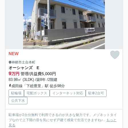
NEW
神栖市土合本町
オーシャンズ E
9
万円
管理/共益費5,000円
83.98㎡ (3LDK) /築8年 /2階建
成田線「下総豊里」駅 徒歩98分
駐輪場
宅配ボックス
インターネット対応
駐車2台可
公共下水
駐車場が2台分無料で利用できるのが大きな魅力です。メゾネットタイ
プなので上下階の音を気にせず戸建て感覚で生活できますね♪...
もっと
見る