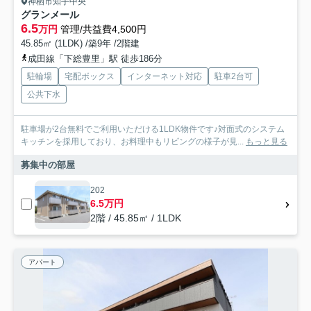
神栖市知手中央
グランメール
6.5
万円
管理/共益費4,500円
45.85㎡ (1LDK) /築9年 /2階建
成田線「下総豊里」駅 徒歩186分
駐輪場
宅配ボックス
インターネット対応
駐車2台可
公共下水
駐車場が2台無料でご利用いただける1LDK物件です♪対面式のシステム
キッチンを採用しており、お料理中もリビングの様子が見...
もっと見る
募集中の部屋
202
6.5万円
2階 / 45.85㎡ / 1LDK
アパート