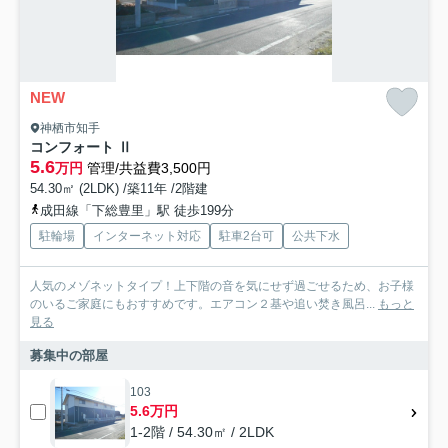
NEW
神栖市知手
コンフォート Ⅱ
5.6
万円
管理/共益費3,500円
54.30㎡ (2LDK) /築11年 /2階建
成田線「下総豊里」駅 徒歩199分
駐輪場
インターネット対応
駐車2台可
公共下水
人気のメゾネットタイプ！上下階の音を気にせず過ごせるため、お子様
のいるご家庭にもおすすめです。エアコン２基や追い焚き風呂...
もっと
見る
募集中の部屋
103
5.6万円
1-2階 / 54.30㎡ / 2LDK