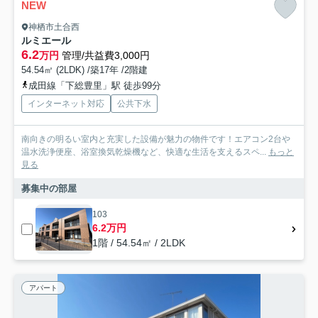
NEW
神栖市土合西
ルミエール
6.2
万円
管理/共益費3,000円
54.54㎡ (2LDK) /築17年 /2階建
成田線「下総豊里」駅 徒歩99分
インターネット対応
公共下水
南向きの明るい室内と充実した設備が魅力の物件です！エアコン2台や
温水洗浄便座、浴室換気乾燥機など、快適な生活を支えるスペ...
もっと
見る
募集中の部屋
103
6.2万円
1階 / 54.54㎡ / 2LDK
アパート