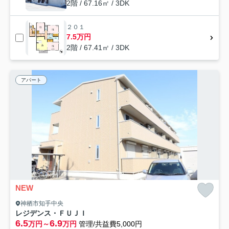
2階 / 67.16㎡ / 3DK
２０１
7.5万円
2階 / 67.41㎡ / 3DK
アパート
NEW
神栖市知手中央
レジデンス・ＦＵＪＩ
6.5
6.9
万円～
万円
管理/共益費5,000円