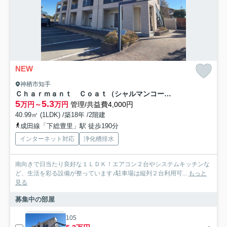
NEW
神栖市知手
Ｃｈａｒｍａｎｔ Ｃｏａｔ（シャルマンコート）
5
5.3
万円～
万円
管理/共益費4,000円
40.99㎡ (1LDK) /築18年 /2階建
成田線「下総豊里」駅 徒歩190分
インターネット対応
浄化槽排水
南向きで日当たり良好な１ＬＤＫ！エアコン２台やシステムキッチンな
ど、生活を彩る設備が整っています♪駐車場は縦列２台利用可...
もっと
見る
募集中の部屋
105