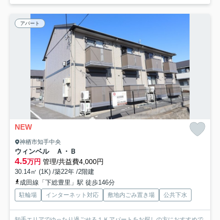
アパート
NEW
神栖市知手中央
ウィンベル Ａ・Ｂ
4.5
万円
管理/共益費4,000円
30.14㎡ (1K) /築22年 /2階建
成田線「下総豊里」駅 徒歩146分
駐輪場
インターネット対応
敷地内ごみ置き場
公共下水
知手エリアでゆったり過ごせる１Ｋアパートをお探しの方におすすめで