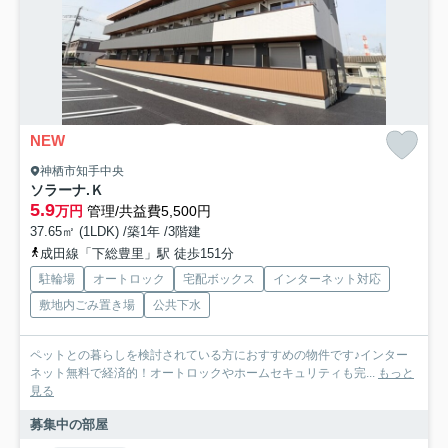
NEW
神栖市知手中央
ソラーナ.Ｋ
5.9
万円
管理/共益費5,500円
37.65㎡ (1LDK) /築1年 /3階建
成田線「下総豊里」駅 徒歩151分
駐輪場
オートロック
宅配ボックス
インターネット対応
敷地内ごみ置き場
公共下水
ペットとの暮らしを検討されている方におすすめの物件です♪インター
ネット無料で経済的！オートロックやホームセキュリティも完...
もっと
見る
募集中の部屋