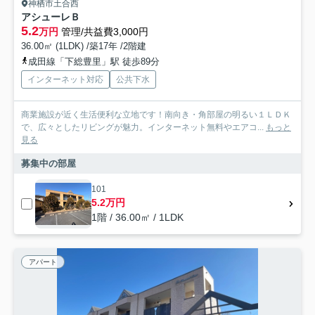
神栖市土合西
アシューレＢ
5.2
万円
管理/共益費3,000円
36.00㎡ (1LDK) /築17年 /2階建
成田線「下総豊里」駅 徒歩89分
インターネット対応
公共下水
商業施設が近く生活便利な立地です！南向き・角部屋の明るい１ＬＤＫ
で、広々としたリビングが魅力。インターネット無料やエアコ...
もっと
見る
募集中の部屋
101
5.2万円
1階 / 36.00㎡ / 1LDK
アパート