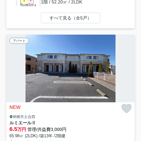
1階 / 52.20㎡ / 2LDK
すべて見る（全5戸）
アパート
NEW
神栖市土合西
ルミエールⅡ
6.5
万円
管理/共益費3,000円
65.98㎡ (2LDK) /築13年 /2階建