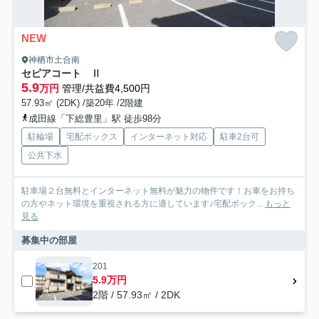
NEW
神栖市土合南
セピアコート Ⅱ
5.9
万円
管理/共益費4,500円
57.93㎡ (2DK) /築20年 /2階建
成田線「下総豊里」駅 徒歩98分
駐輪場
宅配ボックス
インターネット対応
駐車2台可
公共下水
駐車場２台無料とインターネット無料が魅力の物件です！お車をお持ち
の方やネット環境を重視される方に適しています♪宅配ボック...
もっと
見る
募集中の部屋
201
5.9万円
2階 / 57.93㎡ / 2DK