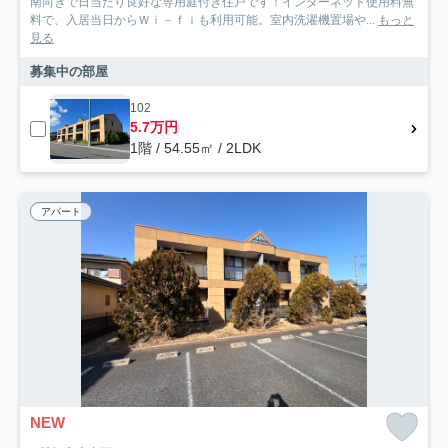
南向きで日当たり良好な専用庭付き住戸です！インターネット使用料無
料で、入居当日からＷｉ－ｆｉも利用可能。室内洗濯機置場や...
もっと
見る
募集中の部屋
102
5.7万円
1階 / 54.55㎡ / 2LDK
アパート
NEW