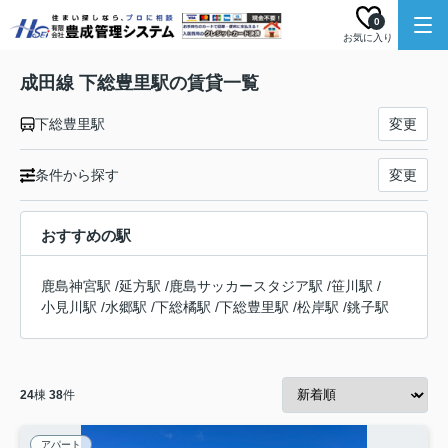
0
お気に入り
成田線 下総豊里駅の賃貸一覧
下総豊里駅
変更
条件から探す
変更
おすすめの駅
鹿島神宮駅
/
延方駅
/
鹿島サッカースタジア駅
/
笹川駅
/
小見川駅
/
水郷駅
/
下総橘駅
/
下総豊里駅
/
松岸駅
/
銚子駅
24
棟
38
件
アパート