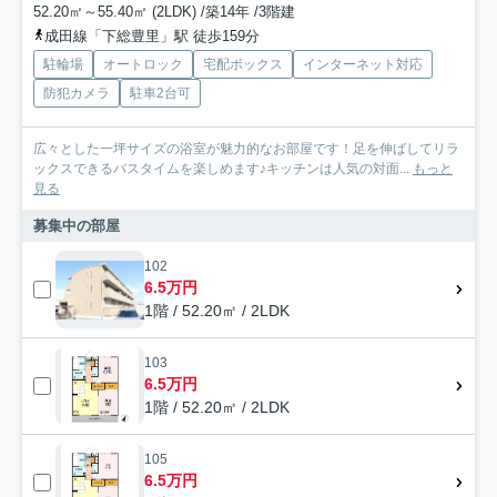
52.20㎡～55.40㎡ (2LDK) /築14年 /3階建
成田線「下総豊里」駅 徒歩159分
駐輪場
オートロック
宅配ボックス
インターネット対応
防犯カメラ
駐車2台可
広々とした一坪サイズの浴室が魅力的なお部屋です！足を伸ばしてリラ
ックスできるバスタイムを楽しめます♪キッチンは人気の対面...
もっと
見る
募集中の部屋
102
6.5万円
1階 / 52.20㎡ / 2LDK
103
6.5万円
1階 / 52.20㎡ / 2LDK
105
6.5万円