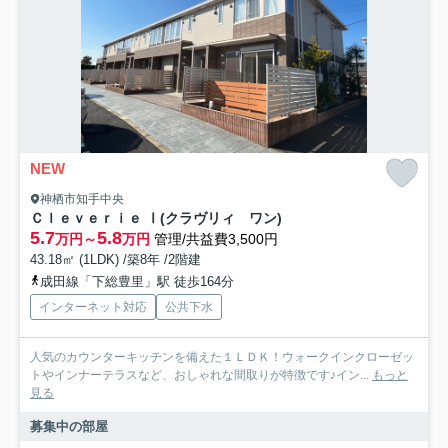
NEW
神栖市知手中央
Ｃｌｅｖｅｒｉｅ Ⅰ(クラヴリィ ワン)
5.7
5.8
万円～
万円
管理/共益費3,500円
43.18㎡ (1LDK) /築8年 /2階建
成田線「下総豊里」駅 徒歩164分
インターネット対応
公共下水
人気のカウンターキッチンを備えた１ＬＤＫ！ウォークインクローゼッ
トやインナーテラスなど、おしゃれな間取りが特徴です♪イン...
もっと
見る
募集中の部屋