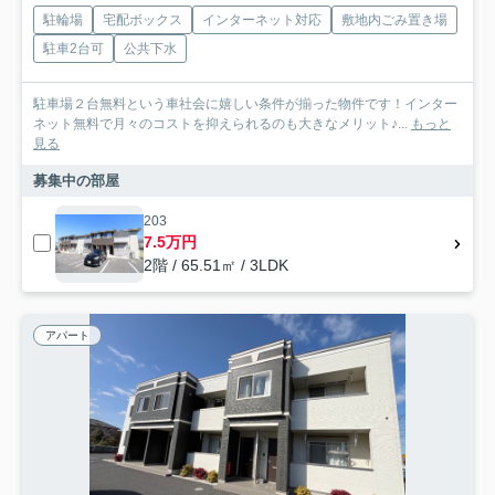
駐輪場
宅配ボックス
インターネット対応
敷地内ごみ置き場
駐車2台可
公共下水
駐車場２台無料という車社会に嬉しい条件が揃った物件です！インター
ネット無料で月々のコストを抑えられるのも大きなメリット♪...
もっと
見る
募集中の部屋
203
7.5万円
2階 / 65.51㎡ / 3LDK
アパート