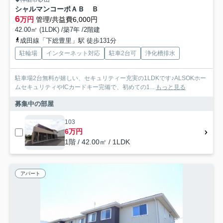
シャルマンコーポＡＢ Ｂ
6
万円
管理/共益費6,000円
42.00㎡ (1LDK) /築7年 /2階建
成田線「下総豊里」駅 徒歩131分
駐輪場
インターネット対応
駐車2台可
浄化槽排水
駐車場2台無料が嬉しい、セキュリティー充実の1LDKです♪ALSOKホー
ムセキュリティやICカードキー完備で、初めての1...
もっと見る
募集中の部屋
103
6万円
1階 / 42.00㎡ / 1LDK
アパート