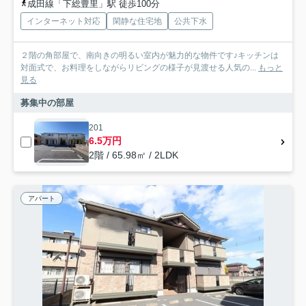
成田線「下総豊里」駅 徒歩100分
インターネット対応
閑静な住宅地
公共下水
２階の角部屋で、南向きの明るい室内が魅力的な物件です♪キッチンは
対面式で、お料理をしながらリビングの様子が見渡せる人気の...
もっと
見る
募集中の部屋
201
6.5万円
2階 / 65.98㎡ / 2LDK
アパート