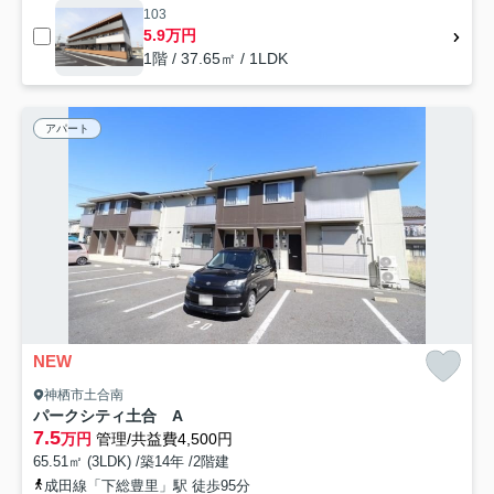
103
5.9万円
1階 / 37.65㎡ / 1LDK
アパート
NEW
神栖市土合南
パークシティ土合 A
7.5
万円
管理/共益費4,500円
65.51㎡ (3LDK) /築14年 /2階建
成田線「下総豊里」駅 徒歩95分