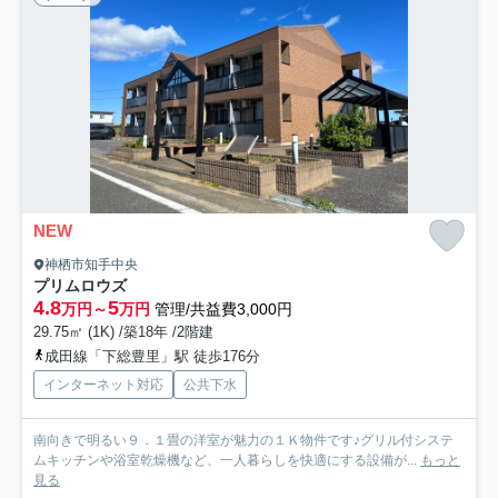
NEW
神栖市知手中央
プリムロウズ
4.8
5
万円～
万円
管理/共益費3,000円
29.75㎡ (1K) /築18年 /2階建
成田線「下総豊里」駅 徒歩176分
インターネット対応
公共下水
南向きで明るい９．１畳の洋室が魅力の１Ｋ物件です♪グリル付システ
ムキッチンや浴室乾燥機など、一人暮らしを快適にする設備が...
もっと
見る