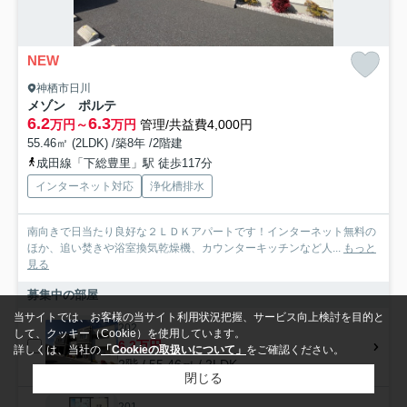
NEW
神栖市日川
メゾン ポルテ
6.2
6.3
万円～
万円
管理/共益費4,000円
55.46㎡ (2LDK) /築8年 /2階建
成田線「下総豊里」駅 徒歩117分
インターネット対応
浄化槽排水
南向きで日当たり良好な２ＬＤＫアパートです！インターネット無料の
ほか、追い焚きや浴室換気乾燥機、カウンターキッチンなど人...
もっと
見る
募集中の部屋
当サイトでは、お客様の当サイト利用状況把握、サービス向上検討を目的と
202
して、クッキー（Cookie）を使用しています。
6.2万円
詳しくは、当社の
「Cookieの取扱いについて」
をご確認ください。
2階 / 55.46㎡ / 2LDK
閉じる
201