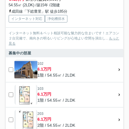
54.55㎡ (2LDK) /築15年 /2階建
成田線「下総豊里」駅 徒歩185分
インターネット対応
浄化槽排水
インターネット無料＆ペット相談可能な魅力的な住まいです！エアコン
２台完備で、南向きの明るいリビングが心地よい空間を演出し...
もっと
見る
募集中の部屋
102
6.1万円
1階 / 54.55㎡ / 2LDK
103
6.1万円
1階 / 54.55㎡ / 2LDK
203
6.1万円
2階 / 54.55㎡ / 2LDK