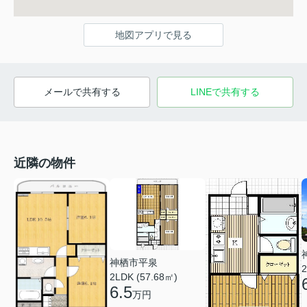
地図アプリで見る
メールで共有する
LINEで共有する
近隣の物件
神栖市平泉
2
2LDK (57.68㎡)
6.5
万円