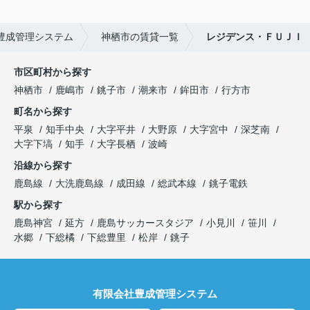
豊成管理システム
神栖市の賃貸一覧
レジデンス・ＦＵＪＩ
市区町村から探す
神栖市
鹿嶋市
銚子市
潮来市
鉾田市
行方市
町名から探す
平泉
知手中央
大字平井
大野原
大字宮中
深芝南
大字下塙
知手
大字長栖
波崎
沿線から探す
鹿島線
大洗鹿島線
成田線
総武本線
銚子電鉄
駅から探す
鹿島神宮
延方
鹿島サッカースタジア
小見川
笹川
水郷
下総橘
下総豊里
松岸
銚子
有限会社豊成管理システム