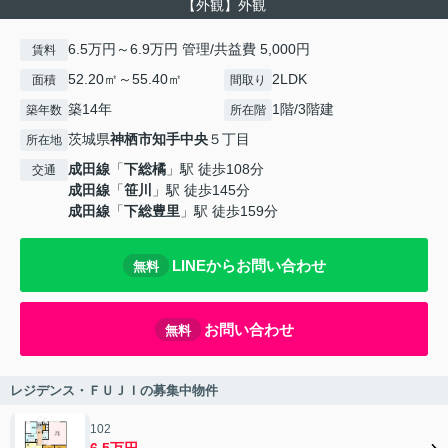
【外観】外観
6.5万円～6.9万円 管理/共益費 5,000円
賃料
52.20㎡～55.40㎡
2LDK
面積
間取り
築14年
1階/3階建
築年数
所在階
茨城県
神栖市
知手中央
５丁目
所在地
成田線
「
下総橘
」駅 徒歩108分
交通
成田線
「
笹川
」駅 徒歩145分
成田線
「
下総豊里
」駅 徒歩159分
LINEからお問い合わせ
無料
お問い合わせ
無料
レジデンス・ＦＵＪＩの募集中物件
102
6.5万円