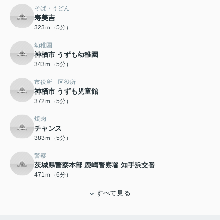
そば・うどん
寿美吉
323ｍ（5分）
幼稚園
神栖市 うずも幼稚園
343ｍ（5分）
市役所・区役所
神栖市 うずも児童館
372ｍ（5分）
焼肉
チャンス
383ｍ（5分）
警察
茨城県警察本部 鹿嶋警察署 知手浜交番
471ｍ（6分）
すべて見る