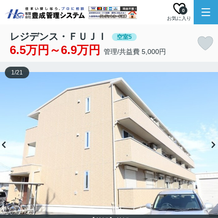
0
お気に入り
レジデンス・ＦＵＪＩ
空室5
6.5万円～6.9万円
管理/共益費 5,000円
1
/
21