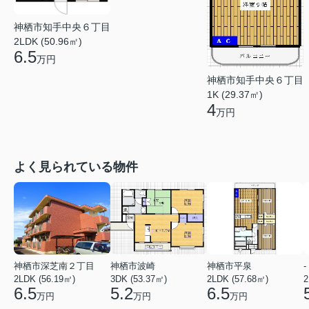
神栖市知手中央６丁目
2LDK (50.96㎡)
6.5
万円
神栖市知手中央６丁目
1K (29.37㎡)
4
万円
よく見られている物件
神栖市深芝南２丁目
神栖市波崎
神栖市平泉
-
2LDK (56.19㎡)
3DK (53.37㎡)
2LDK (57.68㎡)
2
6.5
5.2
6.5
万円
万円
万円