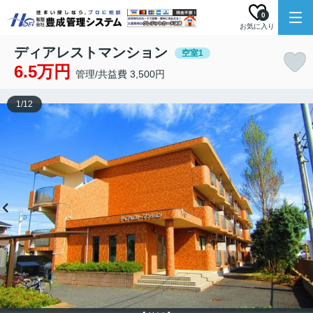
0
お気に入り
ディアレストマンション
空室1
6.5万円
管理/共益費 3,500円
1
/
12