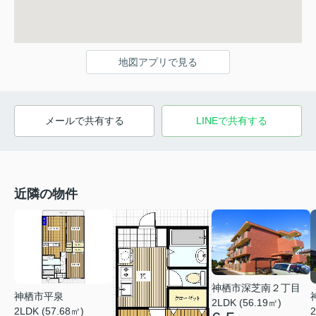
地図アプリで見る
メールで共有する
LINEで共有する
近隣の物件
神栖市深芝南２丁目
神栖市平泉
2LDK (56.19㎡)
2LDK (57.68㎡)
2