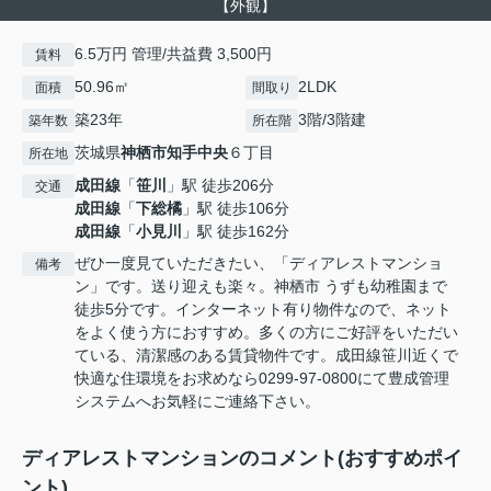
【外観】
6.5万円 管理/共益費 3,500円
賃料
50.96㎡
2LDK
面積
間取り
築23年
3階/3階建
築年数
所在階
茨城県
神栖市
知手中央
６丁目
所在地
成田線
「
笹川
」駅 徒歩206分
交通
成田線
「
下総橘
」駅 徒歩106分
成田線
「
小見川
」駅 徒歩162分
ぜひ一度見ていただきたい、「ディアレストマンショ
備考
ン」です。送り迎えも楽々。神栖市 うずも幼稚園まで
徒歩5分です。インターネット有り物件なので、ネット
をよく使う方におすすめ。多くの方にご好評をいただい
ている、清潔感のある賃貸物件です。成田線笹川近くで
快適な住環境をお求めなら0299-97-0800にて豊成管理
システムへお気軽にご連絡下さい。
ディアレストマンションのコメント(おすすめポイ
ント)