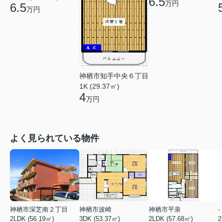
6.5
万円
6.5
万円
神栖市知手中央６丁目
1K (29.37㎡)
4
万円
よく見られている物件
神栖市深芝南２丁目
神栖市波崎
神栖市平泉
-
2LDK (56.19㎡)
3DK (53.37㎡)
2LDK (57.68㎡)
2