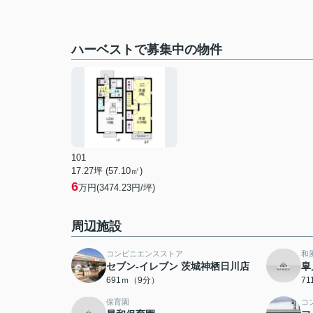
ハーベストで募集中の物件
101
17.27坪 (57.10㎡)
6
万円(3474.23円/坪)
周辺施設
コンビニエンスストア
和
セブン‐イレブン 茨城神栖日川店
皐
691ｍ（9分）
7
保育園
コ