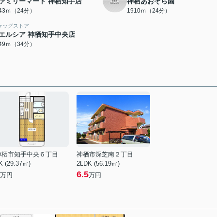
ァミリーマート 神栖知手店
神栖あおぞら園
843ｍ（24分）
1910ｍ（24分）
ラッグストア
エルシア 神栖知手中央店
649ｍ（34分）
神栖市知手中央６丁目
神栖市深芝南２丁目
K (29.37㎡)
2LDK (56.19㎡)
6.5
万円
万円