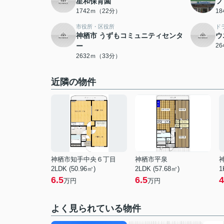
星和保育園
フ
1742ｍ（22分）
1
市役所・区役所
ド
神栖市 うずもコミュニティセンタ
ウ
ー
2
2632ｍ（33分）
近隣の物件
神栖市知手中央６丁目
神栖市平泉
2LDK (50.96㎡)
2LDK (57.68㎡)
1
6.5
6.5
4
万円
万円
よく見られている物件