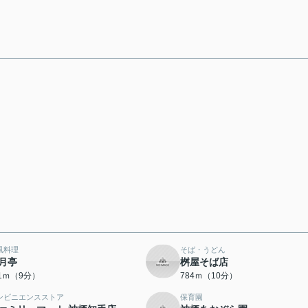
風料理
そば・うどん
月亭
桝屋そば店
11ｍ（9分）
784ｍ（10分）
ンビニエンスストア
保育園