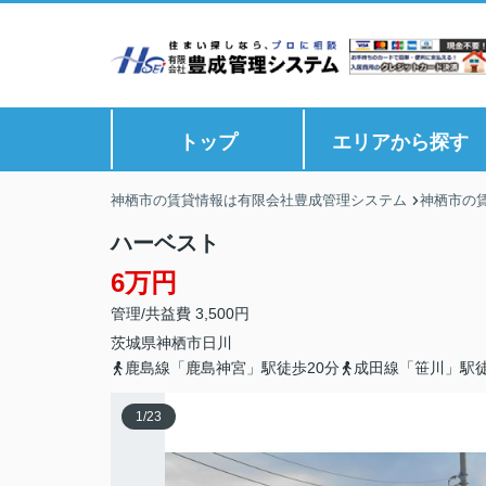
トップ
エリアから探す
神栖市の賃貸情報は有限会社豊成管理システム
神栖市の
ハーベスト
6万円
管理/共益費 3,500円
茨城県
神栖市
日川
鹿島線「鹿島神宮」駅徒歩20分
成田線「笹川」駅徒
1
/
23