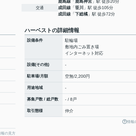
鹿島線
「
鹿島神宮
」駅 徒歩20分
成田線
「
笹川
」駅 徒歩105分
交通
成田線
「
下総橘
」駅 徒歩72分
ハーベストの詳細情報
設備条件
駐輪場
敷地内ごみ置き場
インターネット対応
設備(その他)
-
駐車場/月額
空無/2,200円
用途地域
-
募集戸数 / 総戸数
- / 8戸
取引態様
仲介
情報
情報の見方