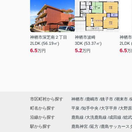
神栖市深芝南２丁目
神栖市波崎
神栖市
2LDK (56.19㎡)
3DK (53.37㎡)
2LDK 
6.5
5.2
6.5
万円
万円
万
市区町村から探す
神栖市
鹿嶋市
銚子市
潮来市
町名から探す
平泉
知手中央
大字平井
大野
沿線から探す
鹿島線
大洗鹿島線
成田線
総
駅から探す
鹿島神宮
延方
鹿島サッカース