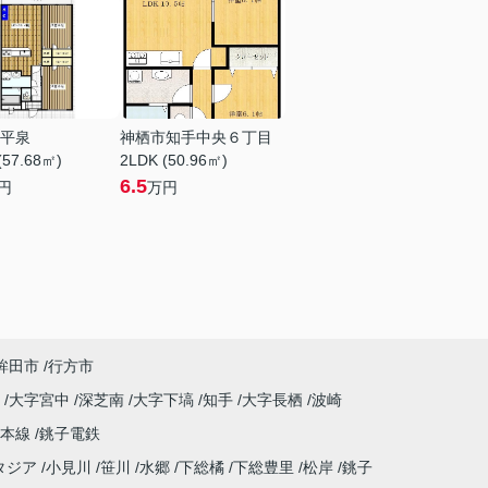
平泉
神栖市知手中央６丁目
(57.68㎡)
2LDK (50.96㎡)
6.5
円
万円
鉾田市
行方市
原
大字宮中
深芝南
大字下塙
知手
大字長栖
波崎
武本線
銚子電鉄
タジア
小見川
笹川
水郷
下総橘
下総豊里
松岸
銚子