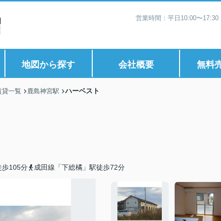
営業時間：平日10:00〜17:
地図から探す
会社概要
無料
ハーベスト
賃貸一覧
鹿島神宮駅
歩105分
成田線「下総橘」駅徒歩72分