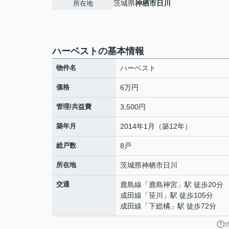
茨城県
神栖市
日川
所在地
ハーベストの基本情報
物件名
ハーベスト
価格
6万円
管理/共益費
3,500円
築年月
2014年1月（築12年）
総戸数
8戸
所在地
茨城県
神栖市
日川
交通
鹿島線
「
鹿島神宮
」駅 徒歩20分
成田線
「
笹川
」駅 徒歩105分
成田線
「
下総橘
」駅 徒歩72分