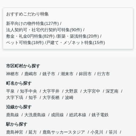
おすすめこだわり特集
新卒向けの物件特集(127件)
法人契約可・社宅代行契約可特集(90件)
敷金・礼金0円特集(82件)
新築・築浅特集(20件)
ペット可特集(18件)
戸建て・メゾネット特集(15件)
市区町村から探す
神栖市
鹿嶋市
銚子市
潮来市
鉾田市
行方市
町名から探す
平泉
知手中央
大字平井
大野原
大字宮中
深芝南
大字下塙
知手
大字長栖
波崎
沿線から探す
鹿島線
大洗鹿島線
成田線
総武本線
銚子電鉄
駅から探す
鹿島神宮
延方
鹿島サッカースタジア
小見川
笹川