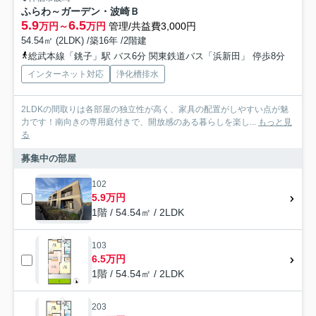
ふらわ～ガーデン・波崎Ｂ
5.9
6.5
万円～
万円
管理/共益費3,000円
54.54㎡ (2LDK) /築16年 /2階建
総武本線「銚子」駅 バス6分 関東鉄道バス「浜新田」 停歩8分
インターネット対応
浄化槽排水
2LDKの間取りは各部屋の独立性が高く、家具の配置がしやすい点が魅
力です！南向きの専用庭付きで、開放感のある暮らしを楽し...
もっと見
る
募集中の部屋
102
5.9万円
1階 / 54.54㎡ / 2LDK
103
6.5万円
1階 / 54.54㎡ / 2LDK
203