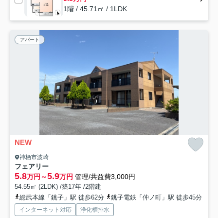
1階 / 45.71㎡ / 1LDK
アパート
NEW
神栖市波崎
フェアリー
5.8
5.9
万円～
万円
管理/共益費3,000円
54.55㎡ (2LDK) /築17年 /2階建
総武本線「銚子」駅 徒歩62分
銚子電鉄「仲ノ町」駅 徒歩45分
インターネット対応
浄化槽排水