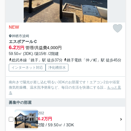
NEW
神栖市波崎
エスポアールＣ
6.2
万円
管理/共益費4,000円
59.50㎡ (3DK) /築15年 /2階建
総武本線「銚子」駅 徒歩37分
銚子電鉄「仲ノ町」駅 徒歩45分
インターネット対応
浄化槽排水
南向きで陽光が差し込む明るい3DKのお部屋です！エアコン2台や浴室
換気乾燥機、温水洗浄便座など、毎日の生活を快適にする設...
もっと見
る
募集中の部屋
202
6.2万円
2階 / 59.50㎡ / 3DK