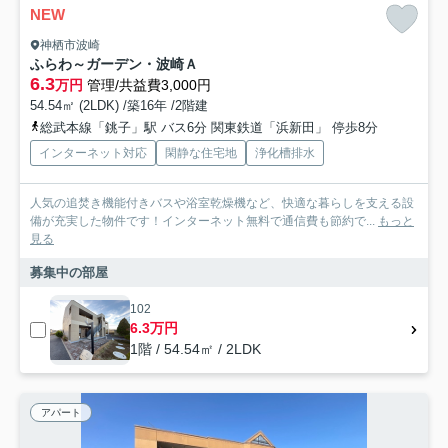
NEW
神栖市波崎
ふらわ～ガーデン・波崎Ａ
6.3
万円
管理/共益費3,000円
54.54㎡ (2LDK) /築16年 /2階建
総武本線「銚子」駅 バス6分 関東鉄道「浜新田」 停歩8分
インターネット対応
閑静な住宅地
浄化槽排水
人気の追焚き機能付きバスや浴室乾燥機など、快適な暮らしを支える設
備が充実した物件です！インターネット無料で通信費も節約で...
もっと
見る
募集中の部屋
102
6.3万円
1階 / 54.54㎡ / 2LDK
アパート