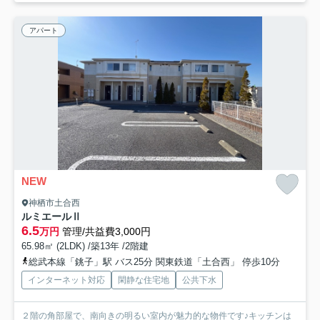
アパート
NEW
神栖市土合西
ルミエールⅡ
6.5
万円
管理/共益費3,000円
65.98㎡ (2LDK) /築13年 /2階建
総武本線「銚子」駅 バス25分 関東鉄道「土合西」 停歩10分
インターネット対応
閑静な住宅地
公共下水
２階の角部屋で、南向きの明るい室内が魅力的な物件です♪キッチンは