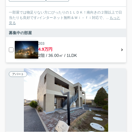
一部屋では物足りない方にぴったりの１ＬＤＫ！南向きの２階以上で日
当たりも良好です♪インターネット無料＆Ｗｉ－ｆｉ対応で、...
もっと
見る
募集中の部屋
203
4.9万円
2階 / 36.00㎡ / 1LDK
アパート