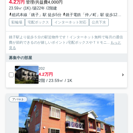
4.2
万円
管理/共益費4,000円
23.59㎡ (1K) /築22年 /2階建
総武本線「銚子」駅 徒歩5分
銚子電鉄「仲ノ町」駅 徒歩12分
銚子
駐輪場
宅配ボックス
インターネット対応
公共下水
銚子駅より徒歩５分の駅近物件です！インターネット無料で毎月の通信
費が節約できるのが嬉しいポイント♪宅配ボックスやＴＶモニ...
もっと
見る
募集中の部屋
202
4.2万円
2階 / 23.59㎡ / 1K
アパート