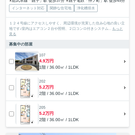
総武本線「銚子」駅 徒歩37分
銚子電鉄「仲ノ町」駅 徒歩45分
インターネット対応
閑静な住宅地
浄化槽排水
１２４号線にアクセスしやすく、周辺環境が充実した住み心地の良い立
地です♪室内はエアコン２台や照明、２口コンロ付きシステム...
もっと
見る
募集中の部屋
107
4.9万円
1階 / 36.00㎡ / 1LDK
202
5.2万円
2階 / 36.00㎡ / 1LDK
205
5.2万円
2階 / 36.00㎡ / 1LDK