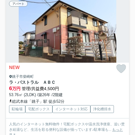
アパート
NEW
銚子市柴崎町
ラ・パストラル ＡＢＣ
6
万円
管理/共益費4,500円
53.76㎡ (2LDK) /築26年 /2階建
総武本線「銚子」駅 徒歩52分
駐輪場
宅配ボックス
インターネット対応
浄化槽排水
人気のインターネット無料物件！宅配ボックスや温水洗浄便座、追い焚
き給湯など、生活を彩る便利な設備が揃っています♪駐車場も...
もっと