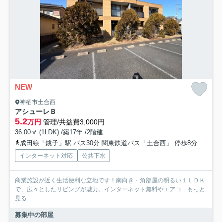
NEW
神栖市土合西
アシューレＢ
5.2
万円
管理/共益費3,000円
36.00㎡ (1LDK) /築17年 /2階建
成田線「銚子」駅 バス30分 関東鉄道バス「土合西」 停歩8分
インターネット対応
公共下水
商業施設が近く生活便利な立地です！南向き・角部屋の明るい１ＬＤＫ
で、広々としたリビングが魅力。インターネット無料やエアコ...
もっと
見る
募集中の部屋