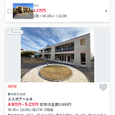
101
5.2万円
1階 / 36.00㎡ / 1LDK
アパート
NEW
神栖市波崎
エスポアールＢ
4.9
5.2
万円～
万円
管理/共益費3,000円
36.00㎡ (1LDK) /築17年 /2階建