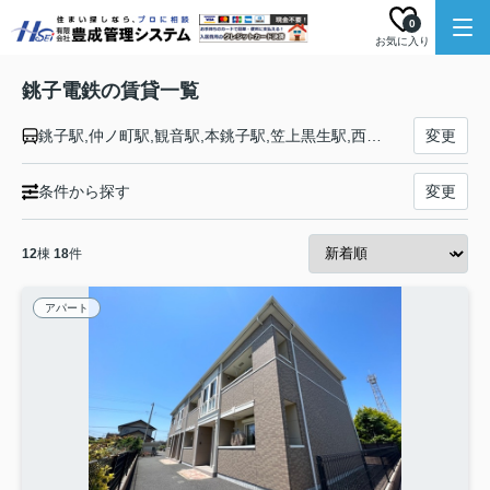
0
お気に入り
銚子電鉄の賃貸一覧
銚子駅,仲ノ町駅,観音駅,本銚子駅,笠上黒生駅,西海鹿島駅,海鹿島駅,君ヶ浜駅,犬吠駅,外川駅
変更
条件から探す
変更
12
棟
18
件
アパート