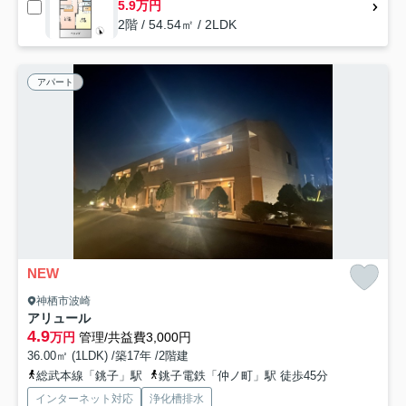
5.9万円
2階 / 54.54㎡ / 2LDK
アパート
NEW
神栖市波崎
アリュール
4.9
万円
管理/共益費3,000円
36.00㎡ (1LDK) /築17年 /2階建
総武本線「銚子」駅
銚子電鉄「仲ノ町」駅 徒歩45分
インターネット対応
浄化槽排水