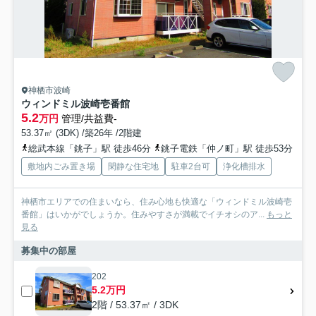
神栖市波崎
ウィンドミル波崎壱番館
5.2
万円
管理/共益費-
53.37㎡ (3DK) /築26年 /2階建
総武本線「銚子」駅 徒歩46分
銚子電鉄「仲ノ町」駅 徒歩53分
敷地内ごみ置き場
閑静な住宅地
駐車2台可
浄化槽排水
神栖市エリアでの住まいなら、住み心地も快適な「ウィンドミル波崎壱
番館」はいかがでしょうか。住みやすさが満載でイチオシのア...
もっと
見る
募集中の部屋
202
5.2万円
2階 / 53.37㎡ / 3DK