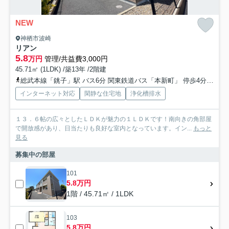
NEW
神栖市波崎
リアン
5.8
万円
管理/共益費3,000円
45.71㎡ (1LDK) /築13年 /2階建
総武本線「銚子」駅 バス6分 関東鉄道バス「本新町」 停歩4分
銚子
インターネット対応
閑静な住宅地
浄化槽排水
１３．６帖の広々としたＬＤＫが魅力の１ＬＤＫです！南向きの角部屋
で開放感があり、日当たりも良好な室内となっています。イン...
もっと
見る
募集中の部屋
101
5.8万円
1階 / 45.71㎡ / 1LDK
103
5.8万円