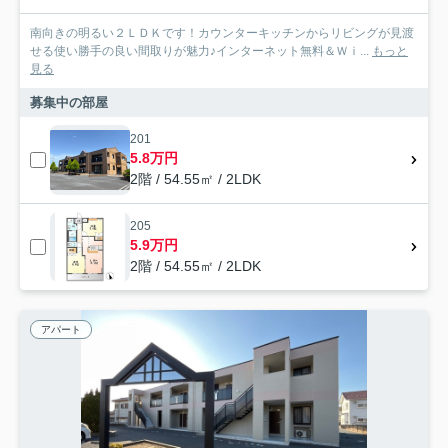
南向きの明るい２ＬＤＫです！カウンターキッチンからリビングが見渡
せる使い勝手の良い間取りが魅力♪インターネット無料＆Ｗｉ...
もっと
見る
募集中の部屋
201
5.8万円
2階 / 54.55㎡ / 2LDK
205
5.9万円
2階 / 54.55㎡ / 2LDK
アパート