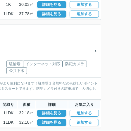
1K
30.03㎡
詳細を見る
追加する
1LDK
37.78㎡
詳細を見る
追加する
駐輪場
インターネット対応
防犯カメラ
公共下水
活がより便利になります！駐車場１台無料なのも嬉しいポイント
活をスタートできます。防犯カメラ付きの駐車場で、大切なお
間取り
面積
詳細
お気に入り
1LDK
32.18㎡
詳細を見る
追加する
1LDK
32.18㎡
詳細を見る
追加する