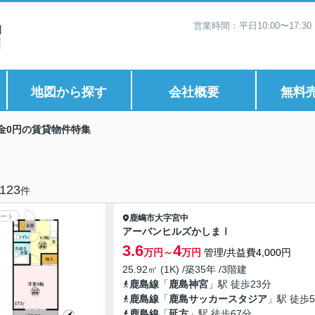
営業時間：平日10:00〜17:
地図から探す
会社概要
無料
金0円の賃貸物件特集
123
件
ート
鹿嶋市
大字宮中
アーバンヒルズかしまⅠ
3.6
4
万円～
万円
管理/共益費4,000円
25.92㎡ (1K) /築35年 /3階建
鹿島線
「
鹿島神宮
」駅 徒歩23分
鹿島線
「
鹿島サッカースタジア
」駅 徒歩5
鹿島線
「
延方
」駅 徒歩67分