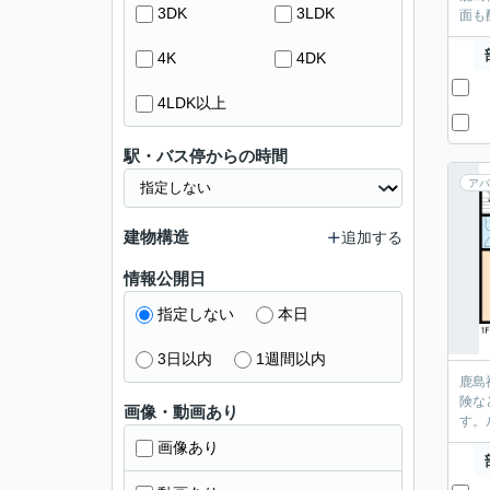
3DK
3LDK
面も
4K
4DK
4LDK以上
駅・バス停からの時間
アパ
建物構造
追加する
情報公開日
指定しない
本日
3日以内
1週間以内
鹿島
険な
画像・動画あり
す。
画像あり