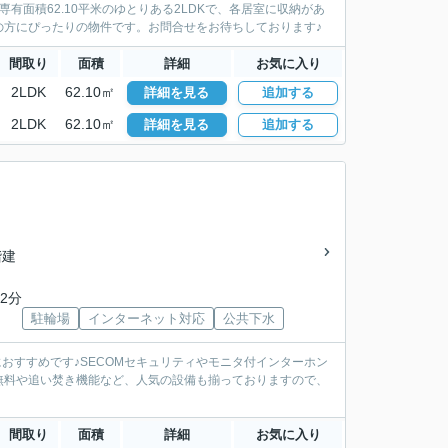
面積62.10平米のゆとりある2LDKで、各居室に収納があ
の方にぴったりの物件です。お問合せをお待ちしております♪
間取り
面積
詳細
お気に入り
2LDK
62.10㎡
詳細を見る
追加する
2LDK
62.10㎡
詳細を見る
追加する
階建
2分
駐輪場
インターネット対応
公共下水
おすすめです♪SECOMセキュリティやモニタ付インターホン
無料や追い焚き機能など、人気の設備も揃っておりますので、
間取り
面積
詳細
お気に入り