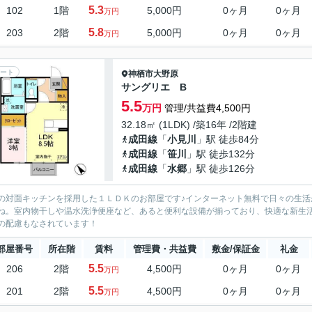
5.3
102
1階
5,000円
0ヶ月
0ヶ月
万円
5.8
203
2階
5,000円
0ヶ月
0ヶ月
万円
ート
神栖市
大野原
サングリエ B
5.5
万円
管理/共益費4,500円
32.18㎡ (1LDK) /築16年 /2階建
成田線
「
小見川
」駅 徒歩84分
成田線
「
笹川
」駅 徒歩132分
成田線
「
水郷
」駅 徒歩126分
の対面キッチンを採用した１ＬＤＫのお部屋です♪インターネット無料で日々の生
ね。室内物干しや温水洗浄便座など、あると便利な設備が揃っており、快適な新生
の配慮もなされています！
部屋番号
所在階
賃料
管理費・共益費
敷金/保証金
礼金
5.5
206
2階
4,500円
0ヶ月
0ヶ月
万円
5.5
201
2階
4,500円
0ヶ月
0ヶ月
万円