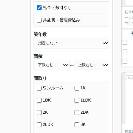
礼金・敷引なし
駐車
一人
共益費・管理費込み
めて
築年数
面積
～
間取り
アパ
ワンルーム
1K
1DK
1LDK
2K
2DK
2LDK
3K
鹿島