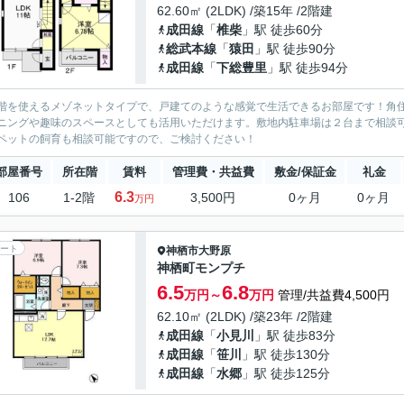
62.60㎡ (2LDK) /築15年 /2階建
成田線
「
椎柴
」駅 徒歩60分
総武本線
「
猿田
」駅 徒歩90分
成田線
「
下総豊里
」駅 徒歩94分
階を使えるメゾネットタイプで、戸建てのような感覚で生活できるお部屋です！角
ニングや趣味のスペースとしても活用いただけます。敷地内駐車場は２台まで相談
ペットの飼育も相談可能ですので、ご検討ください！
部屋番号
所在階
賃料
管理費・共益費
敷金/保証金
礼金
6.3
106
1-2階
3,500円
0ヶ月
0ヶ月
万円
ート
神栖市
大野原
神栖町モンプチ
6.5
6.8
万円～
万円
管理/共益費4,500円
62.10㎡ (2LDK) /築23年 /2階建
成田線
「
小見川
」駅 徒歩83分
成田線
「
笹川
」駅 徒歩130分
成田線
「
水郷
」駅 徒歩125分