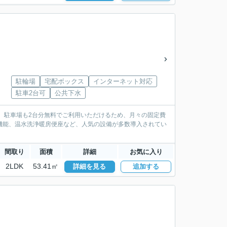
駐輪場
宅配ボックス
インターネット対応
駐車2台可
公共下水
料。駐車場も2台分無料でご利用いただけるため、月々の固定費
き機能、温水洗浄暖房便座など、人気の設備が多数導入されてい
間取り
面積
詳細
お気に入り
2LDK
53.41㎡
詳細を見る
追加する