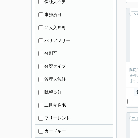
保証人不要
事務所可
アパ
２人入居可
バリアフリー
分割可
分譲タイプ
防犯
を抑
管理人常駐
ます
眺望良好
二世帯住宅
フリーレント
アパ
カードキー