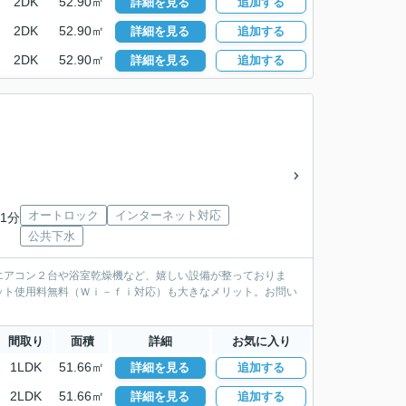
2DK
52.90㎡
詳細を見る
追加する
2DK
52.90㎡
詳細を見る
追加する
2DK
52.90㎡
詳細を見る
追加する
オートロック
インターネット対応
1分
公共下水
エアコン２台や浴室乾燥機など、嬉しい設備が整っておりま
ット使用料無料（Ｗｉ－ｆｉ対応）も大きなメリット。お問い
間取り
面積
詳細
お気に入り
1LDK
51.66㎡
詳細を見る
追加する
2LDK
51.66㎡
詳細を見る
追加する