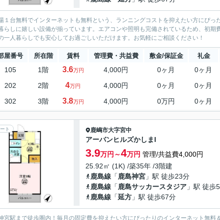
場１台無料でインターネットも無料という、ランニングコストを抑えたい方にぴっ
暮らしに嬉しい設備が揃っています。エアコンや照明も完備されているため、初期
の一人暮らしでも安心してお過ごしいただけます。お気軽にご相談ください！
部屋番号
所在階
賃料
管理費・共益費
敷金/保証金
礼金
3.6
105
1階
4,000円
0ヶ月
0ヶ月
万円
4
202
2階
4,000円
0ヶ月
0ヶ月
万円
3.8
302
3階
4,000円
0万円
0ヶ月
万円
ート
鹿嶋市
大字宮中
アーバンヒルズかしまI
3.9
4
万円～
万円
管理/共益費4,000円
25.92㎡ (1K) /築35年 /3階建
鹿島線
「
鹿島神宮
」駅 徒歩23分
鹿島線
「
鹿島サッカースタジア
」駅 徒歩5
鹿島線
「
延方
」駅 徒歩67分
神宮駅まで徒歩圏内！毎月の固定費を抑えたい方にぴったりのインターネット無料