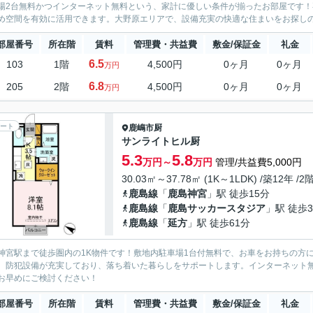
場2台無料かつインターネット無料という、家計に優しい条件が揃ったお部屋です！専有
め空間を有効に活用できます。大野原エリアで、設備充実の快適な住まいをお探し
部屋番号
所在階
賃料
管理費・共益費
敷金/保証金
礼金
6.5
103
1階
4,500円
0ヶ月
0ヶ月
万円
6.8
205
2階
4,500円
0ヶ月
0ヶ月
万円
ート
鹿嶋市
厨
サンライトヒル厨
5.3
5.8
万円～
万円
管理/共益費5,000円
30.03㎡～37.78㎡ (1K～1LDK) /築12年 /2
鹿島線
「
鹿島神宮
」駅 徒歩15分
鹿島線
「
鹿島サッカースタジア
」駅 徒歩3
鹿島線
「
延方
」駅 徒歩61分
神宮駅まで徒歩圏内の1K物件です！敷地内駐車場1台付無料で、お車をお持ちの方に
、防犯設備が充実しており、落ち着いた暮らしをサポートします。インターネット
お早めにご検討ください！
部屋番号
所在階
賃料
管理費・共益費
敷金/保証金
礼金