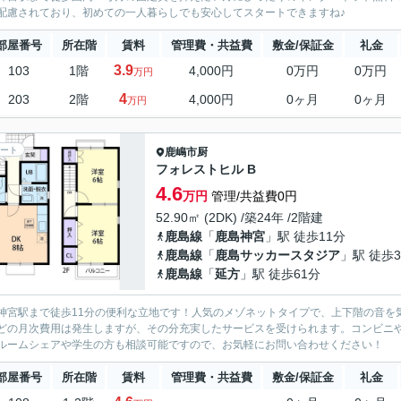
配慮されており、初めての一人暮らしでも安心してスタートできますね♪
部屋番号
所在階
賃料
管理費・共益費
敷金/保証金
礼金
3.9
103
1階
4,000円
0万円
0万円
万円
4
203
2階
4,000円
0ヶ月
0ヶ月
万円
ート
鹿嶋市
厨
フォレストヒル B
4.6
万円
管理/共益費0円
52.90㎡ (2DK) /築24年 /2階建
鹿島線
「
鹿島神宮
」駅 徒歩11分
鹿島線
「
鹿島サッカースタジア
」駅 徒歩3
鹿島線
「
延方
」駅 徒歩61分
神宮駅まで徒歩11分の便利な立地です！人気のメゾネットタイプで、上下階の音を
どの月次費用は発生しますが、その分充実したサービスを受けられます。コンビニ
ルームシェアや学生の方も相談可能ですので、お気軽にお問い合わせください！
部屋番号
所在階
賃料
管理費・共益費
敷金/保証金
礼金