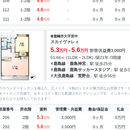
4.6
108
1-2階
-
0ヶ月
0ヶ月
万円
4.6
112
1-2階
-
0ヶ月
0ヶ月
万円
4.6
111
1-2階
-
0ヶ月
0ヶ月
万円
マンション
鹿嶋市
大字宮中
スカイヴァレィ
5.3
5.6
万円～
万円
管理/共益費3,000円
51.66㎡ (1LDK～2LDK) /築21年 /3階建
鹿島線
「
鹿島神宮
」駅 徒歩25分
鹿島線
「
鹿島サッカースタジア
」駅 徒歩2
大洗鹿島線
「
荒野台
」駅 徒歩56分
のカウンターキッチンを備えた、広々１５．９帖のＬＤＫが魅力的なお部屋です！
オートロック完備で、セキュリティ面にも配慮されたマンションです。インターネ
せを心よりお待ちしております！
部屋番号
所在階
賃料
管理費・共益費
敷金/保証金
礼金
5.3
205
2階
3,000円
0ヶ月
0万円
万円
5.6
202
2階
3,000円
0ヶ月
0万円
万円