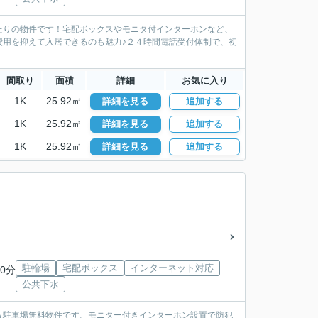
たりの物件です！宅配ボックスやモニタ付インターホンなど、
費用を抑えて入居できるのも魅力♪２４時間電話受付体制で、初
間取り
面積
詳細
お気に入り
1K
25.92㎡
詳細を見る
追加する
1K
25.92㎡
詳細を見る
追加する
1K
25.92㎡
詳細を見る
追加する
駐輪場
宅配ボックス
インターネット対応
0分
公共下水
＆駐車場無料物件です。モニター付きインターホン設置で防犯