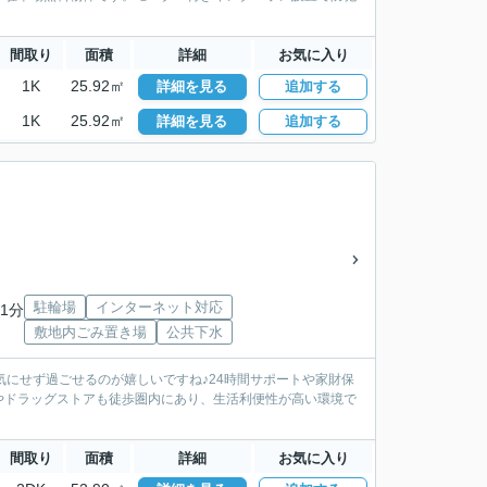
間取り
面積
詳細
お気に入り
1K
25.92㎡
詳細を見る
追加する
1K
25.92㎡
詳細を見る
追加する
駐輪場
インターネット対応
1分
敷地内ごみ置き場
公共下水
気にせず過ごせるのが嬉しいですね♪24時間サポートや家財保
やドラッグストアも徒歩圏内にあり、生活利便性が高い環境で
間取り
面積
詳細
お気に入り