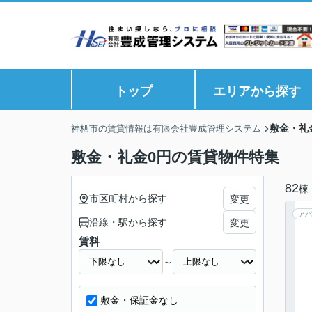
トップ
エリアから探す
敷金・礼
神栖市の賃貸情報は有限会社豊成管理システム
敷金・礼金0円の賃貸物件特集
82
棟
市区町村から探す
変更
アパ
沿線・駅から探す
変更
賃料
～
敷金・保証金なし