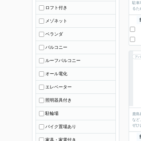
駐車
ロフト付き
るた
メゾネット
ベランダ
バルコニー
アパ
ルーフバルコニー
オール電化
エレベーター
照明器具付き
駐輪場
鹿島
など
ぜひ
バイク置場あり
家具・家電付き