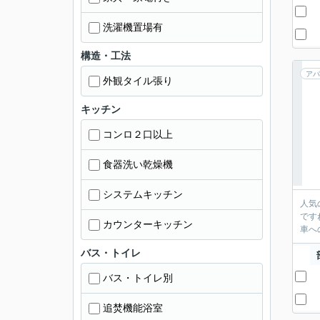
洗濯機置場有
構造・工法
アパ
外観タイル張り
キッチン
コンロ２口以上
食器洗い乾燥機
システムキッチン
人気
です
カウンターキッチン
車へ
バス・トイレ
バス・トイレ別
追焚機能浴室