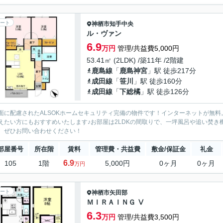
ート
神栖市
知手中央
ル・ヴァン
6.9
万円
管理/共益費5,000円
53.41㎡ (2LDK) /築11年 /2階建
鹿島線
「
鹿島神宮
」駅 徒歩217分
成田線
「
笹川
」駅 徒歩160分
成田線
「
下総橘
」駅 徒歩126分
面に配慮されたALSOKホームセキュリティ完備の物件です！インターネットが無
えたい方にもおすすめいたします♪お部屋は2LDKの間取りで、一坪風呂や追い焚
。ぜひお問い合わせください！
部屋番号
所在階
賃料
管理費・共益費
敷金/保証金
礼金
6.9
105
1階
5,000円
0ヶ月
0ヶ月
万円
ート
神栖市
矢田部
ＭＩＲＡＩＮＧ Ⅴ
6.3
万円
管理/共益費3,500円