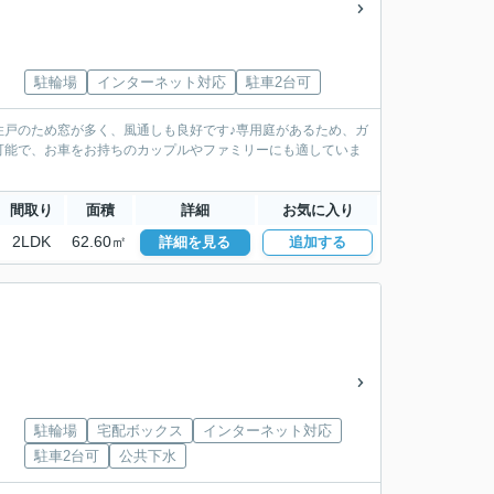
駐輪場
インターネット対応
駐車2台可
住戸のため窓が多く、風通しも良好です♪専用庭があるため、ガ
可能で、お車をお持ちのカップルやファミリーにも適していま
間取り
面積
詳細
お気に入り
2LDK
62.60㎡
詳細を見る
追加する
駐輪場
宅配ボックス
インターネット対応
駐車2台可
公共下水