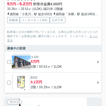
5
5.2
万円～
万円
管理/共益費4,000円
33.29㎡～33.51㎡ (1LDK) /築21年 /2階建
成田線「小見川」駅 徒歩102分
成田線「水郷」駅 徒歩145分
鹿島
駐輪場
インターネット対応
公共下水
駐車場１台分が無料で付いてくるため、お車をお持ちの方にぴったりの
物件です！お部屋は使い勝手の良い１ＬＤＫで、インターネッ...
もっと
見る
募集中の部屋
Ａ105
5万円
1階 / 33.51㎡ / 1LDK
B202
5.2万円
2階 / 33.29㎡ / 1LDK
アパート