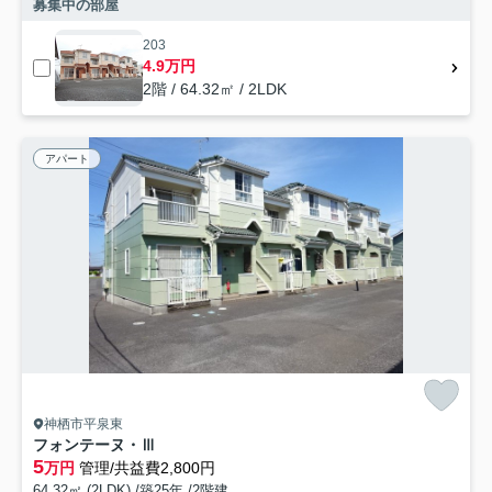
募集中の部屋
203
4.9万円
2階 / 64.32㎡ / 2LDK
アパート
神栖市平泉東
フォンテーヌ・Ⅲ
5
万円
管理/共益費2,800円
64.32㎡ (2LDK) /築25年 /2階建