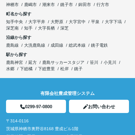
神栖市
鹿嶋市
潮来市
銚子市
鉾田市
行方市
町名から探す
知手中央
大字平井
大野原
大字宮中
平泉
大字下塙
深芝南
知手
大字長栖
深芝
沿線から探す
鹿島線
大洗鹿島線
成田線
総武本線
銚子電鉄
駅から探す
鹿島神宮
延方
鹿島サッカースタジア
笹川
小見川
水郷
下総橘
下総豊里
松岸
銚子
有限会社豊成管理システム
0299-97-0800
お問い合わせ
〒314-0116
茨城県神栖市奥野谷8168 豊成ビル1階