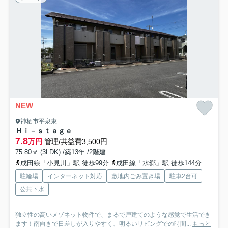
NEW
神栖市平泉東
Ｈｉ－ｓｔａｇｅ
7.8
万円
管理/共益費3,500円
75.80㎡ (3LDK) /築13年 /2階建
成田線「小見川」駅 徒歩99分
成田線「水郷」駅 徒歩144分
鹿島線
駐輪場
インターネット対応
敷地内ごみ置き場
駐車2台可
公共下水
独立性の高いメゾネット物件で、まるで戸建てのような感覚で生活でき
ます！南向きで日差しが入りやすく、明るいリビングでの時間...
もっと