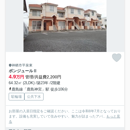
神栖市平泉東
ボンジュールⅡ
4.9
万円
管理/共益費2,200円
64.32㎡ (2LDK) /築23年 /2階建
鹿島線「鹿島神宮」駅 徒歩106分
駐輪場
公共下水
お部屋の入居日指定をご確認ください、ここは令和8年7月となっており
ます。設備も充実していて住みやすい、魅力が詰まったアパ...
もっと見
る