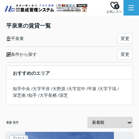
0
お気に入り
平泉東の賃貸一覧
平泉東
変更
条件から探す
変更
おすすめのエリア
知手中央
/
大字平井
/
大野原
/
大字宮中
/
平泉
/
大字下塙
/
深芝南
/
知手
/
大字長栖
/
深芝
4
棟
5
件
アパート