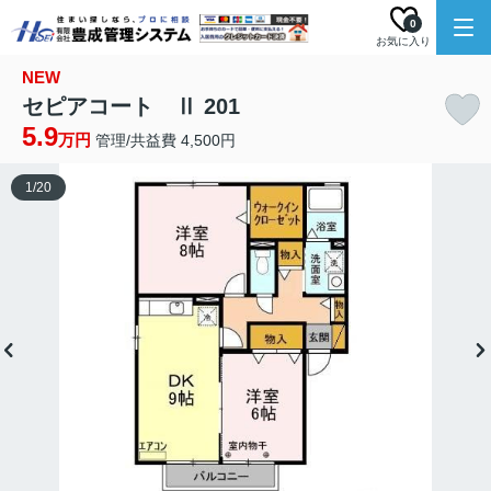
0
お気に入り
NEW
セピアコート Ⅱ 201
5.9
万円
管理/共益費 4,500円
1
/
20