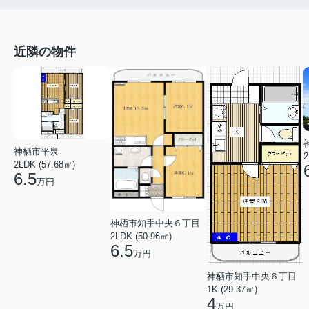
近隣の物件
神栖市平泉
2
2LDK (57.68㎡)
6.5
万円
神栖市知手中央６丁目
2LDK (50.96㎡)
6.5
万円
神栖市知手中央６丁目
1K (29.37㎡)
4
万円