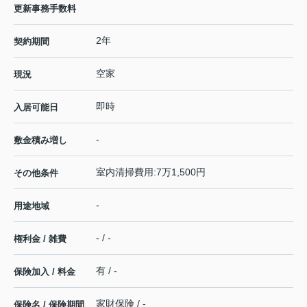
更新事務手数料
2年
契約期間
空家
現況
即時
入居可能日
-
敷金積み増し
室内清掃費用:7万1,500円
その他条件
-
用途地域
- / -
権利金 / 雑費
有 / -
保険加入 / 料金
家財保険 / -
保険名 / 保険期間