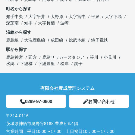
町名から探す
知手中央
大字平井
大野原
大字宮中
平泉
大字下塙
深芝南
知手
大字長栖
波崎
沿線から探す
鹿島線
大洗鹿島線
成田線
総武本線
銚子電鉄
駅から探す
鹿島神宮
延方
鹿島サッカースタジア
笹川
小見川
水郷
下総橘
下総豊里
松岸
銚子
有限会社豊成管理システム
0299-97-0800
お問い合わせ
〒314-0116
茨城県神栖市奥野谷8168 豊成ビル1階
営業時間：
平日10:00〜17:30 土日祝日10：00～17：00