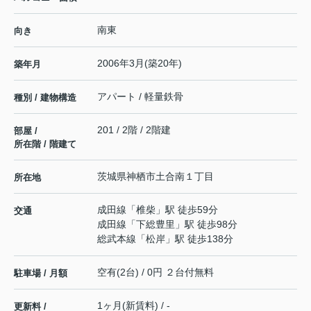
南東
向き
2006年3月(築20年)
築年月
アパート / 軽量鉄骨
種別 / 建物構造
201 / 2階 / 2階建
部屋 /
所在階 / 階建て
茨城県
神栖市
土合南
１丁目
所在地
成田線
「
椎柴
」駅 徒歩59分
交通
成田線
「
下総豊里
」駅 徒歩98分
総武本線
「
松岸
」駅 徒歩138分
空有(2台) / 0円 ２台付無料
駐車場 / 月額
1ヶ月(新賃料) / -
更新料 /