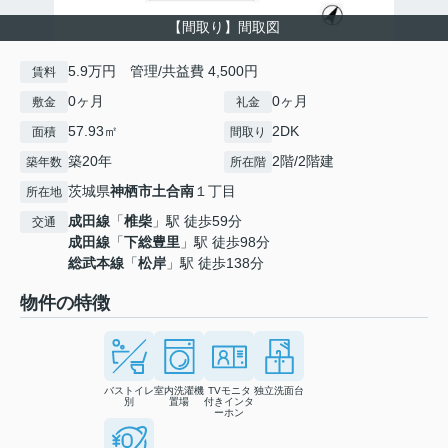
【間取り】間取図
5.9万円 管理/共益費 4,500円
賃料
0ヶ月
0ヶ月
敷金
礼金
57.93㎡
2DK
面積
間取り
築20年
2階/2階建
築年数
所在階
茨城県
神栖市
土合南
１丁目
所在地
成田線
「
椎柴
」駅 徒歩59分
交通
成田線
「
下総豊里
」駅 徒歩98分
総武本線
「
松岸
」駅 徒歩138分
物件の特徴
バストイレ
室内洗濯機
TVモニタ
独立洗面台
別
置場
付きインタ
ーホン