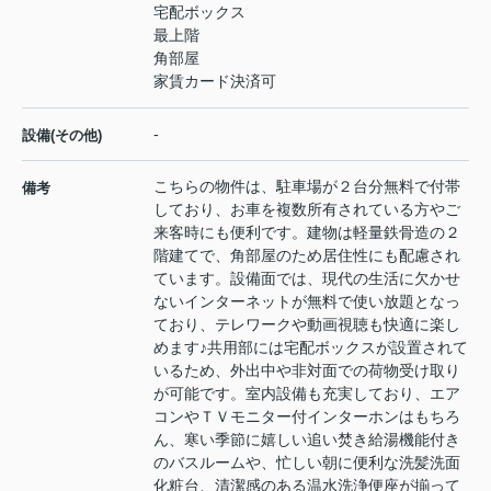
宅配ボックス
最上階
角部屋
家賃カード決済可
-
設備(その他)
こちらの物件は、駐車場が２台分無料で付帯
備考
しており、お車を複数所有されている方やご
来客時にも便利です。建物は軽量鉄骨造の２
階建てで、角部屋のため居住性にも配慮され
ています。設備面では、現代の生活に欠かせ
ないインターネットが無料で使い放題となっ
ており、テレワークや動画視聴も快適に楽し
めます♪共用部には宅配ボックスが設置されて
いるため、外出中や非対面での荷物受け取り
が可能です。室内設備も充実しており、エア
コンやＴＶモニター付インターホンはもちろ
ん、寒い季節に嬉しい追い焚き給湯機能付き
のバスルームや、忙しい朝に便利な洗髪洗面
化粧台、清潔感のある温水洗浄便座が揃って