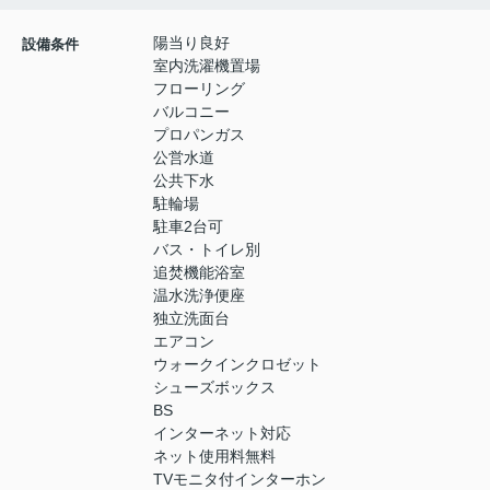
陽当り良好
設備条件
室内洗濯機置場
フローリング
バルコニー
プロパンガス
公営水道
公共下水
駐輪場
駐車2台可
バス・トイレ別
追焚機能浴室
温水洗浄便座
独立洗面台
エアコン
ウォークインクロゼット
シューズボックス
BS
インターネット対応
ネット使用料無料
TVモニタ付インターホン