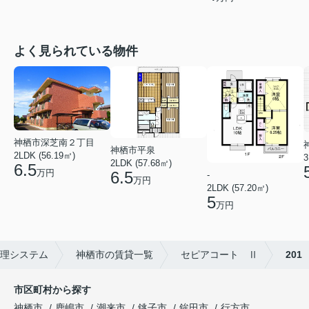
よく見られている物件
神栖市深芝南２丁目
神栖市平泉
2LDK (56.19㎡)
3
2LDK (57.68㎡)
6.5
万円
6.5
-
万円
2LDK (57.20㎡)
5
万円
理システム
神栖市の賃貸一覧
セピアコート Ⅱ
201
市区町村から探す
神栖市
鹿嶋市
潮来市
銚子市
鉾田市
行方市