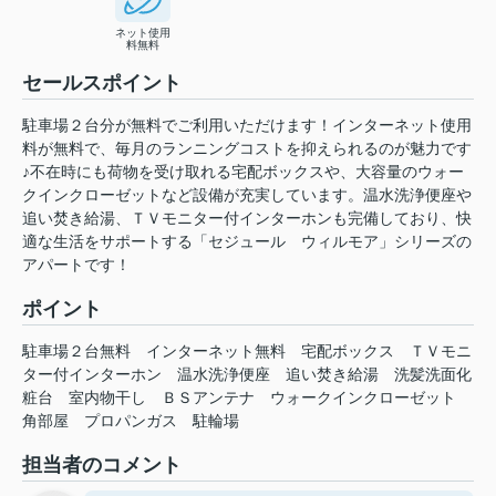
ネット使用
料無料
セールスポイント
駐車場２台分が無料でご利用いただけます！インターネット使用
料が無料で、毎月のランニングコストを抑えられるのが魅力です
♪不在時にも荷物を受け取れる宅配ボックスや、大容量のウォー
クインクローゼットなど設備が充実しています。温水洗浄便座や
追い焚き給湯、ＴＶモニター付インターホンも完備しており、快
適な生活をサポートする「セジュール ウィルモア」シリーズの
アパートです！
ポイント
駐車場２台無料
インターネット無料
宅配ボックス
ＴＶモニ
ター付インターホン
温水洗浄便座
追い焚き給湯
洗髪洗面化
粧台
室内物干し
ＢＳアンテナ
ウォークインクローゼット
角部屋
プロパンガス
駐輪場
担当者のコメント