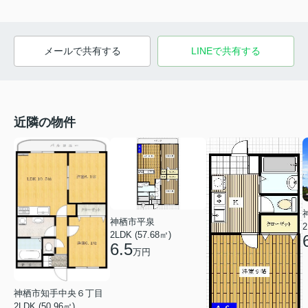
メールで共有する
LINEで共有する
近隣の物件
神栖市平泉
2
2LDK (57.68㎡)
6.5
万円
神栖市知手中央６丁目
2LDK (50.96㎡)