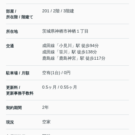
201 / 2階 / 3階建
部屋 /
所在階 / 階建て
茨城県
神栖市
神栖
１丁目
所在地
成田線
「
小見川
」駅 徒歩94分
交通
成田線
「
笹川
」駅 徒歩138分
鹿島線
「
鹿島神宮
」駅 徒歩117分
空有(1台) / 0円
駐車場 / 月額
0.5ヶ月 / 0.55ヶ月
更新料 /
更新事務手数料
2年
契約期間
空家
現況