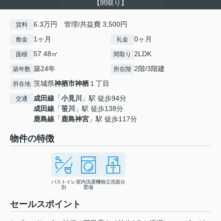
【間取り】
6.3万円 管理/共益費 3,500円
賃料
1ヶ月
0ヶ月
敷金
礼金
57.48㎡
2LDK
面積
間取り
築24年
2階/3階建
築年数
所在階
茨城県
神栖市
神栖
１丁目
所在地
成田線
「
小見川
」駅 徒歩94分
交通
成田線
「
笹川
」駅 徒歩138分
鹿島線
「
鹿島神宮
」駅 徒歩117分
物件の特徴
バストイレ
室内洗濯機
独立洗面台
別
置場
セールスポイント