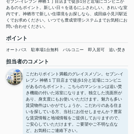
セブン‐イレブン 神栖１丁目店まで徒歩1分と近場にコンビニが
あるのもポイント。新しい日々を送るにふさわしい、きれいな室
内です。神栖市で新しい住環境をお探しなら、成田線小見川駅近
くでお求めください。いつでも豊成管理システムまでお気軽にお
問い合わせください。
ポイント
オートバス
駐車場1台無料
バルコニー
即入居可
追い焚き
担当者のコメント
こだわりポイント満載のグレイスメゾン。セブン‐イ
レブン 神栖１丁目店まで徒歩1分と近場にコンビニ
があるのもポイント。こちらのマンションは追い焚
き機能の付いた浴室になります。独立した洗面所が
あり、身支度にもお使いいただけます。魅力も多い
賃貸物件はいかがでしょうか。こだわりのある住ま
いを探している方、当社にお任せしませんか？豊富
な賃貸情報と地域情報をご提供しておりますので、
ご安心していただけます。ご要望やご不明な点な
ど、お気軽にご連絡下さい。