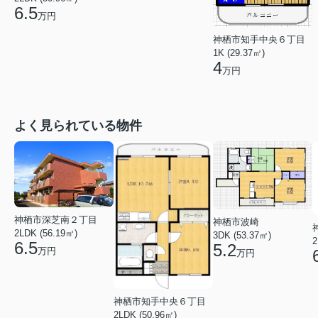
6.5
万円
神栖市知手中央６丁目
1K (29.37㎡)
4
万円
よく見られている物件
神栖市深芝南２丁目
神栖市波崎
2LDK (56.19㎡)
3DK (53.37㎡)
2
6.5
5.2
万円
万円
神栖市知手中央６丁目
2LDK (50.96㎡)