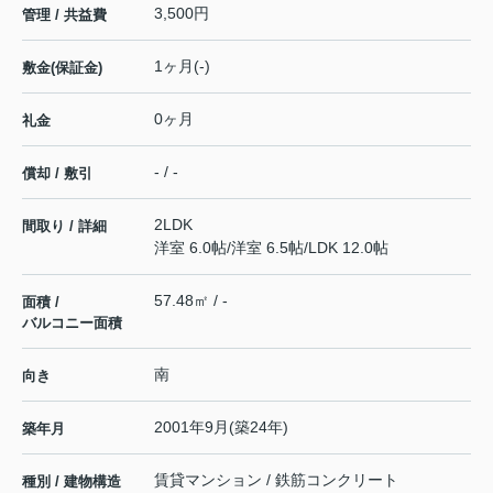
3,500円
管理 / 共益費
1ヶ月(-)
敷金(保証金)
0ヶ月
礼金
- / -
償却 / 敷引
2LDK
間取り / 詳細
洋室 6.0帖
/
洋室 6.5帖
/
LDK 12.0帖
57.48㎡ / -
面積 /
バルコニー面積
南
向き
2001年9月(築24年)
築年月
賃貸マンション / 鉄筋コンクリート
種別 / 建物構造