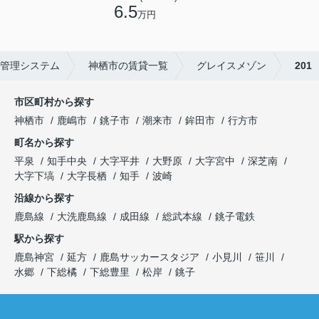
6.5
万円
管理システム
神栖市の賃貸一覧
グレイスメゾン
201
市区町村から探す
神栖市
鹿嶋市
銚子市
潮来市
鉾田市
行方市
町名から探す
平泉
知手中央
大字平井
大野原
大字宮中
深芝南
大字下塙
大字長栖
知手
波崎
沿線から探す
鹿島線
大洗鹿島線
成田線
総武本線
銚子電鉄
駅から探す
鹿島神宮
延方
鹿島サッカースタジア
小見川
笹川
水郷
下総橘
下総豊里
松岸
銚子