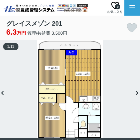
0
お気に入り
グレイスメゾン 201
6.3
万円
管理/共益費 3,500円
1
/
11