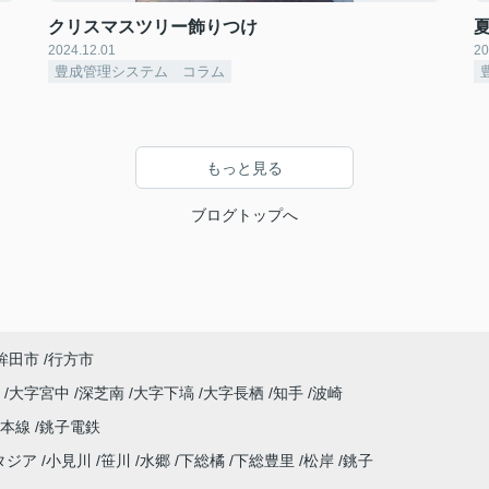
クリスマスツリー飾りつけ
2024.12.01
20
豊成管理システム コラム
もっと見る
ブログトップへ
鉾田市
行方市
原
大字宮中
深芝南
大字下塙
大字長栖
知手
波崎
武本線
銚子電鉄
タジア
小見川
笹川
水郷
下総橘
下総豊里
松岸
銚子