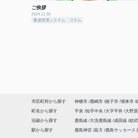
ご挨拶
2024.12.30
豊成管理システム コラム
市区町村から探す
神栖市
鹿嶋市
銚子市
潮来市
町名から探す
平泉
知手中央
大字平井
大野
沿線から探す
鹿島線
大洗鹿島線
成田線
総
駅から探す
鹿島神宮
延方
鹿島サッカース