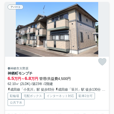
アパート
神栖市大野原
神栖町モンプチ
6.5
6.8
万円～
万円
管理/共益費4,500円
62.10㎡ (2LDK) /築23年 /2階建
成田線「小見川」駅 徒歩83分
成田線「笹川」駅 徒歩130分
成田線
駐輪場
宅配ボックス
インターネット対応
駐車2台可
公共下水