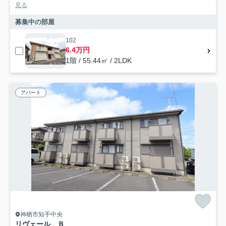
見る
募集中の部屋
102
6.4万円
1階 / 55.44㎡ / 2LDK
アパート
神栖市知手中央
リヴェール Ｂ