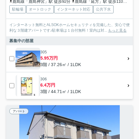
鹿島線「鹿島神宮」駅 徒歩92分
鹿島線「延方」駅 徒歩110分
成田
駐輪場
オートロック
インターネット対応
公共下水
インターネット無料とALSOKホームセキュリティを完備した、安心で便
利な３階建アパートです♪駐車場は１台付無料！室内は対...
もっと見る
募集中の部屋
305
5.95万円
3階 / 37.26㎡ / 1LDK
306
6.4万円
3階 / 44.71㎡ / 1LDK
アパート