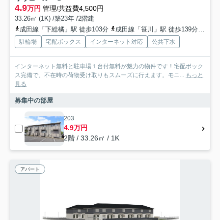
4.9
万円
管理/共益費4,500円
33.26㎡ (1K) /築23年 /2階建
成田線「下総橘」駅 徒歩103分
成田線「笹川」駅 徒歩139分
成田
駐輪場
宅配ボックス
インターネット対応
公共下水
インターネット無料と駐車場１台付無料が魅力の物件です！宅配ボック
ス完備で、不在時の荷物受け取りもスムーズに行えます。モニ...
もっと
見る
募集中の部屋
203
4.9万円
2階 / 33.26㎡ / 1K
アパート