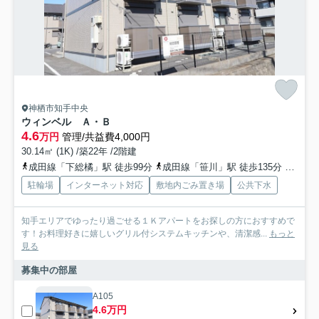
神栖市知手中央
ウィンベル Ａ・Ｂ
4.6
万円
管理/共益費4,000円
30.14㎡ (1K) /築22年 /2階建
成田線「下総橘」駅 徒歩99分
成田線「笹川」駅 徒歩135分
成田線
駐輪場
インターネット対応
敷地内ごみ置き場
公共下水
知手エリアでゆったり過ごせる１Ｋアパートをお探しの方におすすめで
す！お料理好きに嬉しいグリル付システムキッチンや、清潔感...
もっと
見る
募集中の部屋
A105
4.6万円