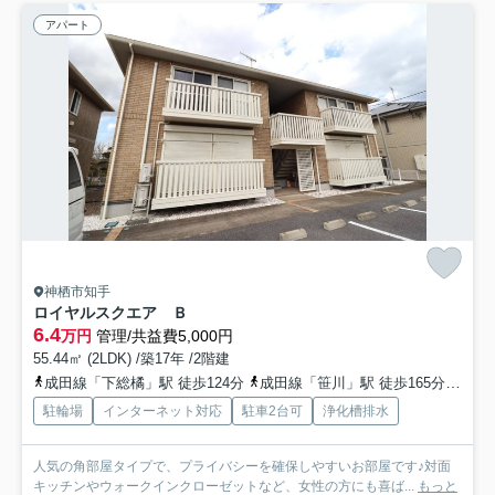
アパート
神栖市知手
ロイヤルスクエア Ｂ
6.4
万円
管理/共益費5,000円
55.44㎡ (2LDK) /築17年 /2階建
成田線「下総橘」駅 徒歩124分
成田線「笹川」駅 徒歩165分
成田
駐輪場
インターネット対応
駐車2台可
浄化槽排水
人気の角部屋タイプで、プライバシーを確保しやすいお部屋です♪対面
キッチンやウォークインクローゼットなど、女性の方にも喜ば...
もっと