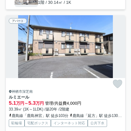
1階 / 30.14㎡ / 1K
アパート
神栖市深芝南
ルミエール
5.1
5.3
万円～
万円
管理/共益費4,000円
33.39㎡ (1K～1LDK) /築20年 /2階建
鹿島線「鹿島神宮」駅 徒歩103分
鹿島線「延方」駅 徒歩130分
成
駐輪場
宅配ボックス
インターネット対応
公共下水