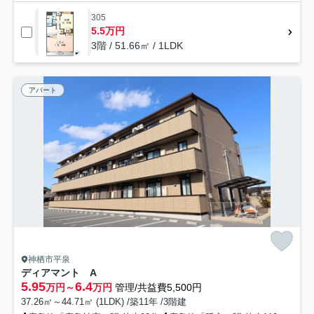
305
5.5万円
3階 / 51.66㎡ / 1LDK
アパート
神栖市平泉
ディアマント A
5.95
6.4
万円～
万円
管理/共益費5,500円
37.26㎡～44.71㎡ (1LDK) /築11年 /3階建