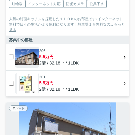
駐輪場
インターネット対応
防犯カメラ
公共下水
人気の対面キッチンを採用した１ＬＤＫのお部屋です♪インターネット
無料で日々の生活がより便利になります！駐車場１台無料なの...
もっと
見る
募集中の部屋
206
5.5万円
2階 / 32.18㎡ / 1LDK
201
5.5万円
2階 / 32.18㎡ / 1LDK
アパート