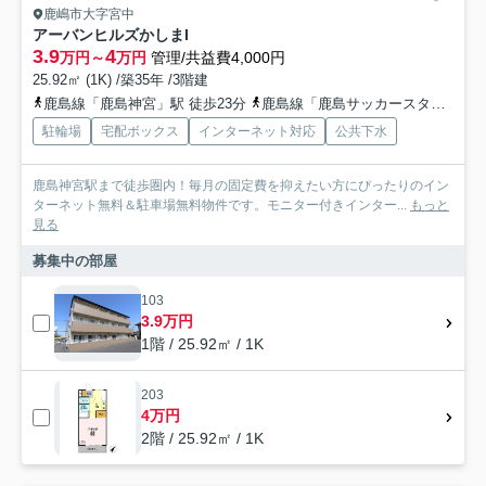
鹿嶋市大字宮中
アーバンヒルズかしまI
3.9
4
万円～
万円
管理/共益費4,000円
25.92㎡ (1K) /築35年 /3階建
鹿島線「鹿島神宮」駅 徒歩23分
鹿島線「鹿島サッカースタジア」駅 徒歩50分
駐輪場
宅配ボックス
インターネット対応
公共下水
鹿島神宮駅まで徒歩圏内！毎月の固定費を抑えたい方にぴったりのイン
ターネット無料＆駐車場無料物件です。モニター付きインター...
もっと
見る
募集中の部屋
103
3.9万円
1階 / 25.92㎡ / 1K
203
4万円
2階 / 25.92㎡ / 1K