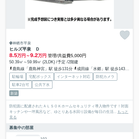
神栖市平泉
ヒルズ平泉 Ｄ
8.5
9.2
万円～
万円
管理/共益費5,000円
50.39㎡～59.99㎡ (2LDK) /予定 /2階建
鹿島線「鹿島神宮」駅 徒歩131分
成田線「水郷」駅 徒歩143分
成
駐輪場
宅配ボックス
インターネット対応
防犯カメラ
駐車2台可
公共下水
新築
防犯面に配慮されたＡＬＳＯＫホームセキュリティ導入物件です！対面
キッチンや一坪風呂など、ゆとりある水回り設備が毎日の生活...
もっと
見る
募集中の部屋
102