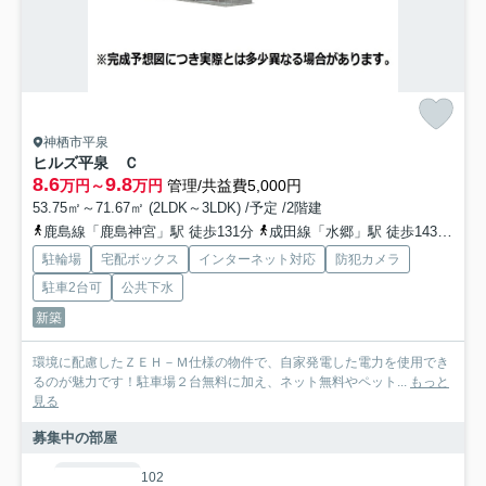
神栖市平泉
ヒルズ平泉 Ｃ
8.6
9.8
万円～
万円
管理/共益費5,000円
53.75㎡～71.67㎡ (2LDK～3LDK) /予定 /2階建
鹿島線「鹿島神宮」駅 徒歩131分
成田線「水郷」駅 徒歩143分
成
駐輪場
宅配ボックス
インターネット対応
防犯カメラ
駐車2台可
公共下水
新築
環境に配慮したＺＥＨ－Ｍ仕様の物件で、自家発電した電力を使用でき
るのが魅力です！駐車場２台無料に加え、ネット無料やペット...
もっと
見る
募集中の部屋
102