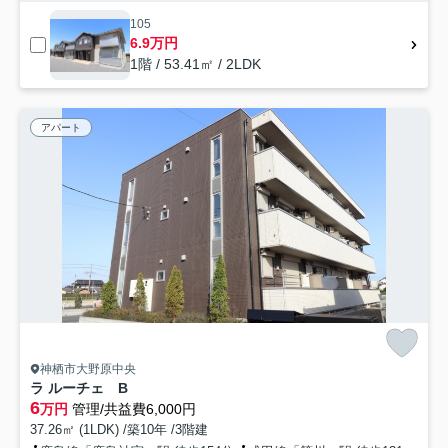
105
6.9万円
1階 / 53.41㎡ / 2LDK
アパート
神栖市大野原中央
ラ ルーチェ B
6
万円
管理/共益費6,000円
37.26㎡ (1LDK) /築10年 /3階建