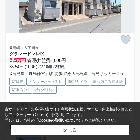
鹿嶋市大字国末
グラマードマレⅨ
5.5
万円
管理/共益費5,000円
35.54㎡ (1LDK) /築10年 /2階建
鹿島線「鹿島神宮」駅 徒歩82分
鹿島線「鹿島サッカースタジア」駅 徒歩93分
駐輪場
インターネット対応
防犯カメラ
敷地内ごみ置き場
駐車2台可
浄化槽排水
人気の対面キッチンや温水洗浄便座、エアコンなど暮らしを彩る設備が
当サイトでは、お客様の当サイト利用状況把握、サービス向上検討を目的と
整ったお部屋です♪駐車場は２台分が無料で、お車をお持ちの...
もっと
して、クッキー（Cookie）を使用しています。
見る
詳しくは、当社の
「Cookieの取扱いについて」
をご確認ください。
募集中の部屋
閉じる
105