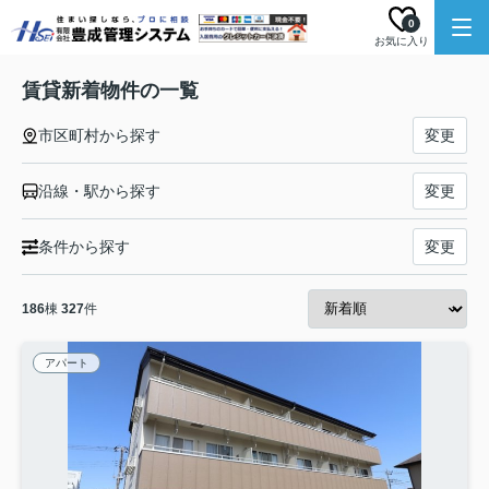
0
お気に入り
賃貸新着物件の一覧
市区町村から探す
変更
沿線・駅から探す
変更
条件から探す
変更
186
棟
327
件
アパート