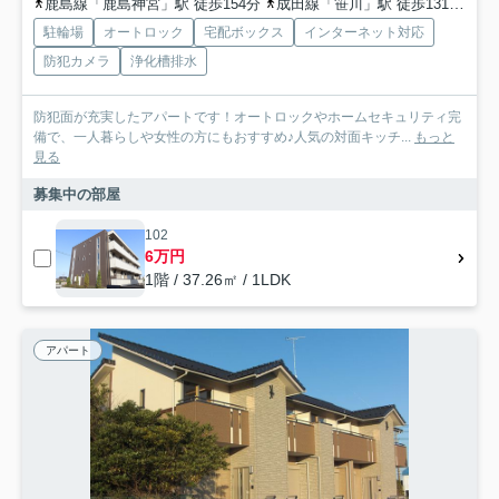
鹿島線「鹿島神宮」駅 徒歩154分
成田線「笹川」駅 徒歩131分
成
駐輪場
オートロック
宅配ボックス
インターネット対応
防犯カメラ
浄化槽排水
防犯面が充実したアパートです！オートロックやホームセキュリティ完
備で、一人暮らしや女性の方にもおすすめ♪人気の対面キッチ...
もっと
見る
募集中の部屋
102
6万円
1階 / 37.26㎡ / 1LDK
アパート