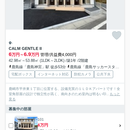
-
CALM GENTLE II
6
6.9
万円～
万円
管理/共益費4,000円
42.98㎡～53.88㎡ (1LDK～2LDK) /築1年 /2階建
鹿島線「鹿島神宮」駅 徒歩53分
鹿島線「鹿島サッカースタジア」駅 徒歩71分
宅配ボックス
インターネット対応
防犯カメラ
公共下水
鹿嶋市平井東１丁目に位置する、設備充実の１ＬＤＫアパートです！全
室角部屋の設計で独立性が高く、南向きのため室内は明るい印...
もっと
見る
募集中の部屋
101
6万円