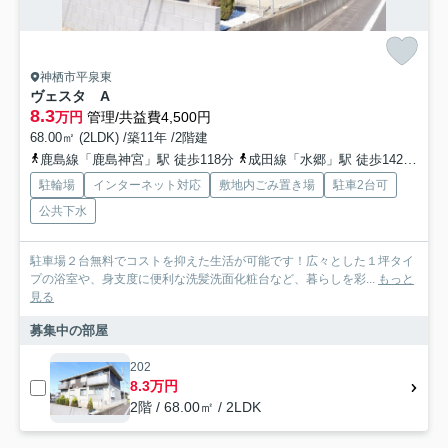
神栖市平泉東
ヴェスタ A
8.3
万円
管理/共益費4,500円
68.00㎡ (2LDK) /築11年 /2階建
鹿島線「鹿島神宮」駅 徒歩118分
成田線「水郷」駅 徒歩142分
成
駐輪場
インターネット対応
敷地内ごみ置き場
駐車2台可
公共下水
駐車場２台無料でコストを抑えた生活が可能です！広々とした１坪タイ
プの浴室や、身支度に便利な洗髪洗面化粧台など、暮らしを彩...
もっと
見る
募集中の部屋
202
8.3万円
2階 / 68.00㎡ / 2LDK