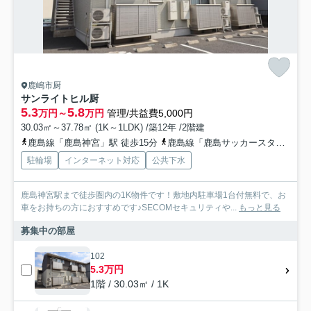
鹿嶋市厨
サンライトヒル厨
5.3
5.8
万円～
万円
管理/共益費5,000円
30.03㎡～37.78㎡ (1K～1LDK) /築12年 /2階建
鹿島線「鹿島神宮」駅 徒歩15分
鹿島線「鹿島サッカースタジア」駅 徒歩32分
駐輪場
インターネット対応
公共下水
鹿島神宮駅まで徒歩圏内の1K物件です！敷地内駐車場1台付無料で、お
車をお持ちの方におすすめです♪SECOMセキュリティや...
もっと見る
募集中の部屋
102
5.3万円
1階 / 30.03㎡ / 1K