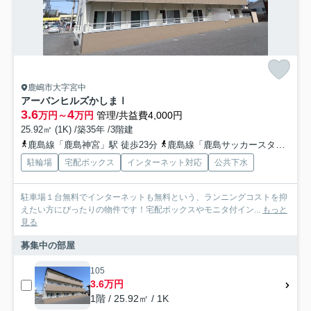
鹿嶋市大字宮中
アーバンヒルズかしまⅠ
3.6
4
万円～
万円
管理/共益費4,000円
25.92㎡ (1K) /築35年 /3階建
鹿島線「鹿島神宮」駅 徒歩23分
鹿島線「鹿島サッカースタジア」駅 徒歩50分
駐輪場
宅配ボックス
インターネット対応
公共下水
駐車場１台無料でインターネットも無料という、ランニングコストを抑
えたい方にぴったりの物件です！宅配ボックスやモニタ付イン...
もっと
見る
募集中の部屋
105
3.6万円
1階 / 25.92㎡ / 1K