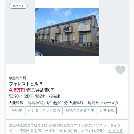
アパート
鹿嶋市厨
フォレストヒル B
4.6
万円
管理/共益費0円
52.90㎡ (2DK) /築24年 /2階建
鹿島線「鹿島神宮」駅 徒歩11分
鹿島線「鹿島サッカースタジア」駅 徒歩31分
駐輪場
インターネット対応
敷地内ごみ置き場
公共下水
鹿島神宮駅まで徒歩11分の便利な立地です！人気のメゾネットタイプ
で、上下階の音を気にせず過ごせるのが嬉しいですね♪24時...
もっと見