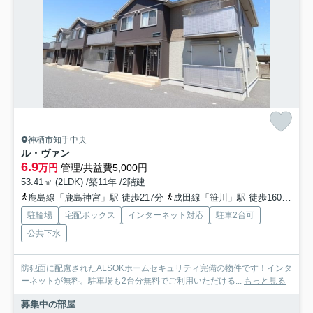
神栖市知手中央
ル・ヴァン
6.9
万円
管理/共益費5,000円
53.41㎡ (2LDK) /築11年 /2階建
鹿島線「鹿島神宮」駅 徒歩217分
成田線「笹川」駅 徒歩160分
成
駐輪場
宅配ボックス
インターネット対応
駐車2台可
公共下水
防犯面に配慮されたALSOKホームセキュリティ完備の物件です！インタ
ーネットが無料。駐車場も2台分無料でご利用いただける...
もっと見る
募集中の部屋