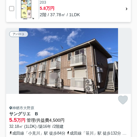
203
5.8万円
2階 / 37.78㎡ / 1LDK
アパート
神栖市大野原
サングリエ B
5.5
万円
管理/共益費4,500円
32.18㎡ (1LDK) /築16年 /2階建
成田線「小見川」駅 徒歩84分
成田線「笹川」駅 徒歩132分
成田線