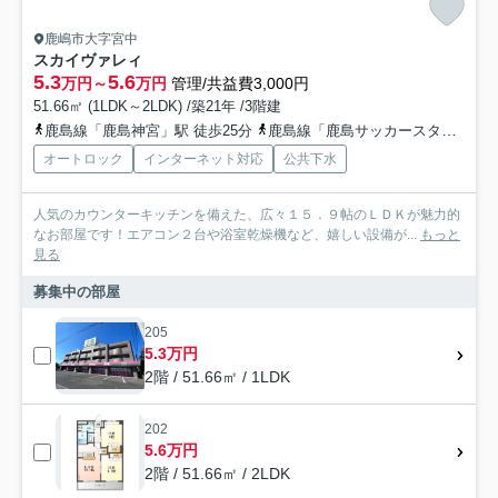
鹿嶋市大字宮中
スカイヴァレィ
5.3
5.6
万円～
万円
管理/共益費3,000円
51.66㎡ (1LDK～2LDK) /築21年 /3階建
鹿島線「鹿島神宮」駅 徒歩25分
鹿島線「鹿島サッカースタジア」駅 徒歩21分
オートロック
インターネット対応
公共下水
人気のカウンターキッチンを備えた、広々１５．９帖のＬＤＫが魅力的
なお部屋です！エアコン２台や浴室乾燥機など、嬉しい設備が...
もっと
見る
募集中の部屋
205
5.3万円
2階 / 51.66㎡ / 1LDK
202
5.6万円
2階 / 51.66㎡ / 2LDK