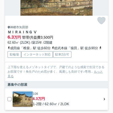
神栖市矢田部
ＭＩＲＡＩＮＧ Ⅴ
6.3
万円
管理/共益費3,500円
62.60㎡ (2LDK) /築15年 /2階建
成田線「椎柴」駅 徒歩60分
総武本線「猿田」駅 徒歩90分
成田線
駐輪場
インターネット対応
駐車2台可
上下階を使えるメゾネットタイプで、戸建てのような感覚で生活できる
お部屋です！角住戸のため窓が多く、風通しも良好です♪専用...
もっと
見る
募集中の部屋
106
6.3万円
1-2階 / 62.60㎡ / 2LDK