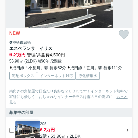
NEW
神栖市息栖
エスペランサ イリス
6.2
万円
管理/共益費4,500円
53.90㎡ (2LDK) /築6年 /2階建
成田線「小見川」駅 徒歩82分
成田線「笹川」駅 徒歩111分
成田線
宅配ボックス
インターネット対応
浄化槽排水
南向きの角部屋で日当たり良好な２ＬＤＫです！インターネット無料で
家計にも優しく、おしゃれなインナーテラスは雨の日の洗濯に...
もっと
見る
募集中の部屋
205
6.2万円
2階 / 53.90㎡ / 2LDK