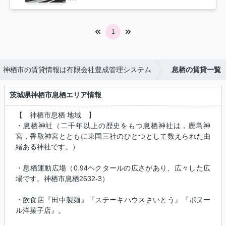
1
神栖市の賃貸情報は有限会社豊成管理システム
息栖の賃貸一覧
茨城県神栖市息栖エリア情報
【 神栖市息栖 地域 】
・息栖神社（二千年以上の歴史をもつ息栖神社は，鹿島神
宮，香取神宮とともに東国三社のひとつとして数えられた由
緒ある神社です。）
・息栖運動広場（0.94ヘクタールの広さがあり、広々した広
場です。神栖市息栖2632-3）
・飲食店『田中製麺』『ステーキハウスさいとう』『ボヌー
ル洋菓子店』。