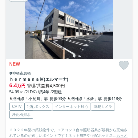
NEW
神栖市息栖
ｈｅｒｍａｎａⅣ(エルマーナ)
6.4
万円
管理/共益費4,500円
54.99㎡ (2LDK) /築4年 /2階建
成田線「小見川」駅 徒歩93分
成田線「水郷」駅 徒歩118分
成田線
CATV
宅配ボックス
インターネット対応
防犯カメラ
浄化槽排水
２０２２年築の築浅物件で、エアコン３台や照明器具が最初から完備さ
れているのが嬉しいポイントです！ネット無料や宅配ボックス...
もっと