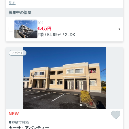
見る
募集中の部屋
202
6.4万円
2階 / 54.99㎡ / 2LDK
アパート
NEW
神栖市息栖
カーサ・アバンティー