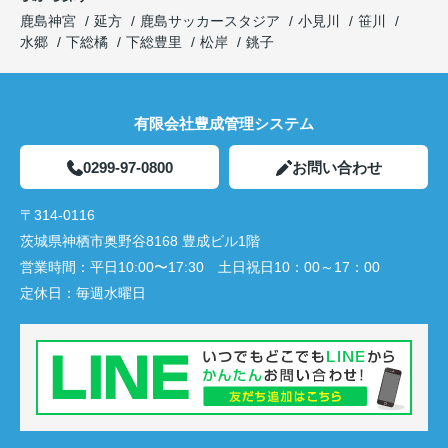
鹿島神宮
延方
鹿島サッカースタジア
小見川
笹川
水郷
下総橘
下総豊里
松岸
銚子
有限会社豊成管理システム
0299-97-0800
お問い合わせ
〒314-0116
茨城県神栖市奥野谷8168 豊成ビル1階
営業時間：
平日10:00〜17:30 土日祝日10：00～17：00
定休日：
毎週水曜日