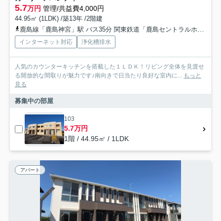
5.7
万円
管理/共益費4,000円
44.95㎡ (1LDK) /築13年 /2階建
鹿島線「鹿島神宮」駅 バス35分 関東鉄道「鹿島セントラルホテル」 停歩21分
インターネット対応
浄化槽排水
人気のカウンターキッチンを搭載した１ＬＤＫ！リビング全体を見渡せ
る開放的な間取りが魅力です♪南向きで日当たり良好な室内に...
もっと
見る
募集中の部屋
103
5.7万円
1階 / 44.95㎡ / 1LDK
アパート