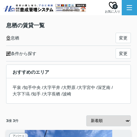
0
お気に入り
息栖の賃貸一覧
息栖
変更
条件から探す
変更
おすすめのエリア
平泉
/
知手中央
/
大字平井
/
大野原
/
大字宮中
/
深芝南
/
大字下塙
/
知手
/
大字長栖
/
波崎
3
棟
3
件
アパート