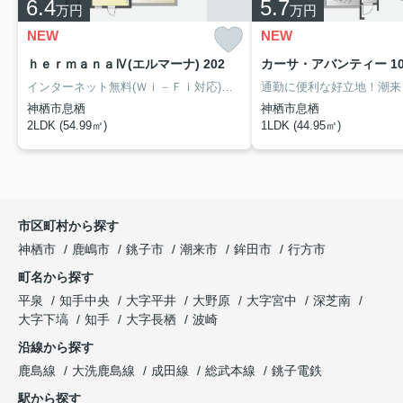
6.4
5.7
万円
万円
NEW
NEW
ｈｅｒｍａｎａⅣ(エルマーナ) 202
カーサ・アバンティー 10
インターネット無料(Ｗｉ－Ｆｉ対応)で毎月の通信費を節約♪２０２２年３月完成の高耐震設計アパートです！電子キー採用で防犯面にも配慮されており、宅配ボックス完備で不在時の荷物受け取りもスムーズ。南向きで日当たりも良好な、暮らしやすいお部屋です！
神栖市息栖
神栖市息栖
2LDK (54.99㎡)
1LDK (44.95㎡)
市区町村から探す
神栖市
鹿嶋市
銚子市
潮来市
鉾田市
行方市
町名から探す
平泉
知手中央
大字平井
大野原
大字宮中
深芝南
大字下塙
知手
大字長栖
波崎
沿線から探す
鹿島線
大洗鹿島線
成田線
総武本線
銚子電鉄
駅から探す