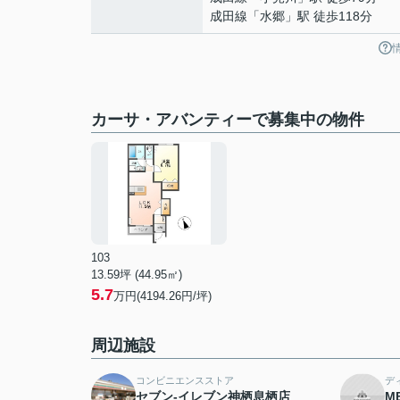
成田線
「
水郷
」駅 徒歩118分
カーサ・アバンティーで募集中の物件
103
13.59坪 (44.95㎡)
5.7
万円(4194.26円/坪)
周辺施設
コンビニエンスストア
デ
セブン-イレブン神栖息栖店
M