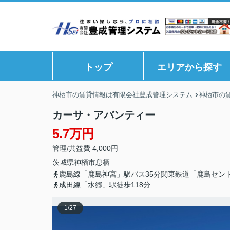
トップ
エリアから探す
神栖市の賃貸情報は有限会社豊成管理システム
神栖市の
カーサ・アバンティー
5.7万円
管理/共益費 4,000円
茨城県
神栖市
息栖
鹿島線「鹿島神宮」駅バス35分関東鉄道「鹿島セン
成田線「水郷」駅徒歩118分
1
/
27