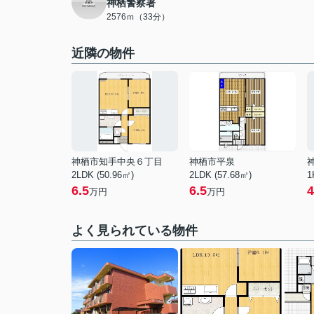
神栖警察署
2576ｍ（33分）
近隣の物件
神栖市知手中央６丁目
神栖市平泉
2LDK (50.96㎡)
2LDK (57.68㎡)
1
6.5
6.5
4
万円
万円
よく見られている物件