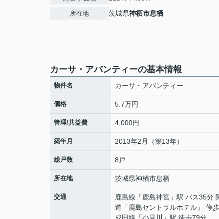
茨城県
神栖市
息栖
所在地
カーサ・アバンティーの基本情報
物件名
カーサ・アバンティー
価格
5.7万円
管理/共益費
4,000円
築年月
2013年2月（築13年）
総戸数
8戸
所在地
茨城県
神栖市
息栖
交通
鹿島線
「
鹿島神宮
」駅 バス35分
道「鹿島セントラルホテル」 停歩
成田線
「
小見川
」駅 徒歩79分