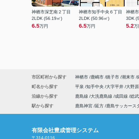
神栖市深芝南２丁目
神栖市知手中央６丁目
神栖市
2LDK (56.19㎡)
2LDK (50.96㎡)
3DK (
6.5
6.5
5.2
万円
万円
万
市区町村から探す
神栖市
鹿嶋市
銚子市
潮来市
町名から探す
平泉
知手中央
大字平井
大野
沿線から探す
鹿島線
大洗鹿島線
成田線
総
駅から探す
鹿島神宮
延方
鹿島サッカース
有限会社豊成管理システム
〒314-0116