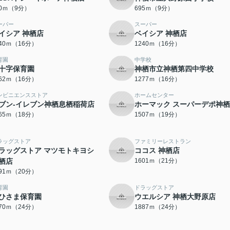
50ｍ（9分）
695ｍ（9分）
ーパー
スーパー
イシア 神栖店
ベイシア 神栖店
240ｍ（16分）
1240ｍ（16分）
育園
中学校
十字保育園
神栖市立神栖第四中学校
262ｍ（16分）
1277ｍ（16分）
ンビニエンスストア
ホームセンター
ブン-イレブン神栖息栖稲荷店
ホーマック スーパーデポ神
365ｍ（18分）
1507ｍ（19分）
ラッグストア
ファミリーレストラン
ラッグストア マツモトキヨシ
ココス 神栖店
栖店
1601ｍ（21分）
591ｍ（20分）
育園
ドラッグストア
ひさま保育園
ウエルシア 神栖大野原店
870ｍ（24分）
1887ｍ（24分）