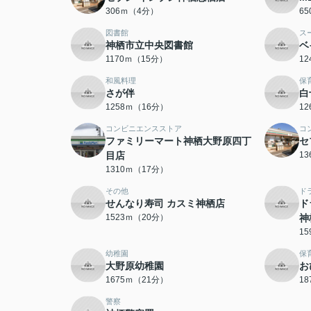
306ｍ（4分）
6
図書館
ス
神栖市立中央図書館
ベ
1170ｍ（15分）
1
和風料理
保
さが伴
白
1258ｍ（16分）
1
コンビニエンスストア
コ
ファミリーマート神栖大野原四丁
セ
目店
1
1310ｍ（17分）
その他
ド
せんなり寿司 カスミ神栖店
ド
1523ｍ（20分）
神
1
幼稚園
保
大野原幼稚園
お
1675ｍ（21分）
1
警察