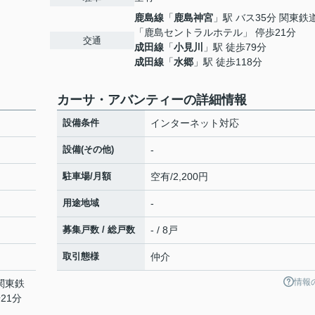
鹿島線
「
鹿島神宮
」駅 バス35分 関東鉄
「鹿島セントラルホテル」 停歩21分
交通
成田線
「
小見川
」駅 徒歩79分
成田線
「
水郷
」駅 徒歩118分
カーサ・アバンティーの詳細情報
設備条件
インターネット対応
設備(その他)
-
駐車場/月額
空有/2,200円
用途地域
-
募集戸数 / 総戸数
- / 8戸
取引態様
仲介
情報
 関東鉄
21分