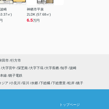
波崎
神栖市平泉
53.37㎡)
2LDK (57.68㎡)
6.5
円
万円
鉾田市
行方市
原
大字宮中
深芝南
大字下塙
大字長栖
知手
波崎
武本線
銚子電鉄
タジア
小見川
笹川
水郷
下総橘
下総豊里
松岸
銚子
トップページ