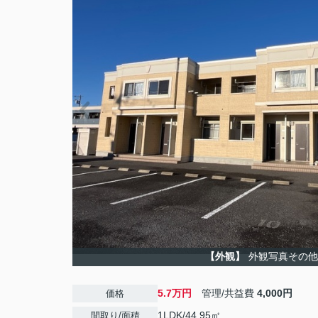
【外観】
外観写真その他
5.7万円
管理/共益費
4,000円
価格
1LDK/44.95㎡
間取り/面積