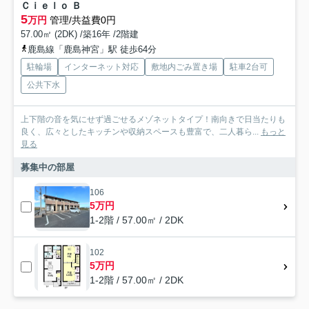
Ｃｉｅｌｏ Ｂ
5
万円
管理/共益費0円
57.00㎡ (2DK) /築16年 /2階建
鹿島線「鹿島神宮」駅 徒歩64分
駐輪場
インターネット対応
敷地内ごみ置き場
駐車2台可
公共下水
上下階の音を気にせず過ごせるメゾネットタイプ！南向きで日当たりも
良く、広々としたキッチンや収納スペースも豊富で、二人暮ら...
もっと
見る
募集中の部屋
106
5万円
1-2階 / 57.00㎡ / 2DK
102
5万円
1-2階 / 57.00㎡ / 2DK