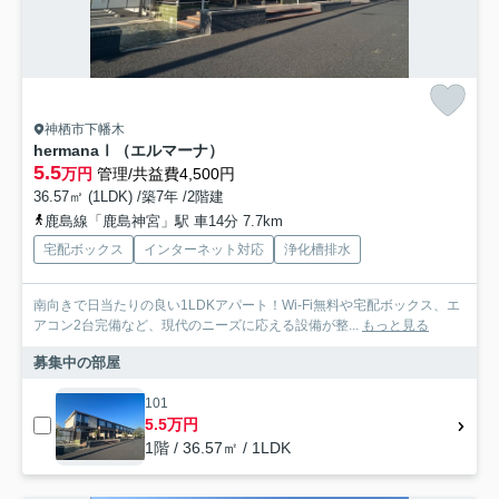
神栖市下幡木
hermanaⅠ（エルマーナ）
5.5
万円
管理/共益費4,500円
36.57㎡ (1LDK) /築7年 /2階建
鹿島線「鹿島神宮」駅 車14分 7.7km
宅配ボックス
インターネット対応
浄化槽排水
南向きで日当たりの良い1LDKアパート！Wi-Fi無料や宅配ボックス、エ
アコン2台完備など、現代のニーズに応える設備が整...
もっと見る
募集中の部屋
101
5.5万円
1階 / 36.57㎡ / 1LDK