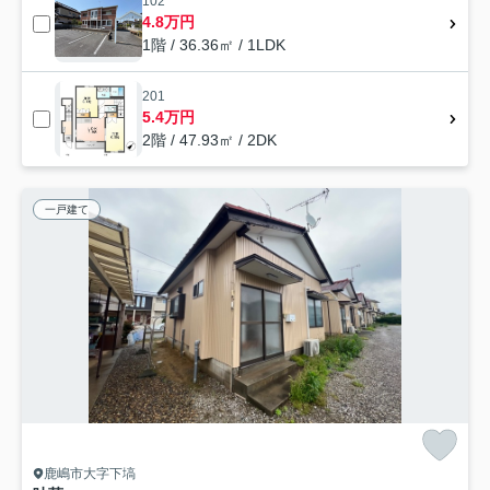
102
4.8万円
1階 / 36.36㎡ / 1LDK
201
5.4万円
2階 / 47.93㎡ / 2DK
一戸建て
鹿嶋市大字下塙