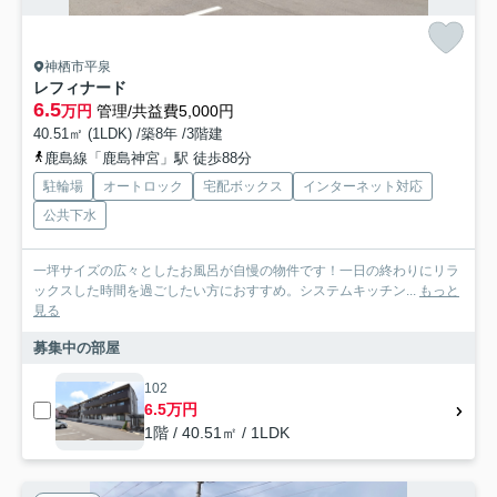
神栖市平泉
レフィナード
6.5
万円
管理/共益費5,000円
40.51㎡ (1LDK) /築8年 /3階建
鹿島線「鹿島神宮」駅 徒歩88分
駐輪場
オートロック
宅配ボックス
インターネット対応
公共下水
一坪サイズの広々としたお風呂が自慢の物件です！一日の終わりにリラ
ックスした時間を過ごしたい方におすすめ。システムキッチン...
もっと
見る
募集中の部屋
102
6.5万円
1階 / 40.51㎡ / 1LDK