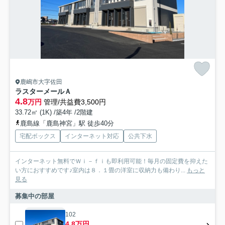
鹿嶋市大字佐田
ラスターメールＡ
4.8
万円
管理/共益費3,500円
33.72㎡ (1K) /築4年 /2階建
鹿島線「鹿島神宮」駅 徒歩40分
宅配ボックス
インターネット対応
公共下水
インターネット無料でＷｉ－ｆｉも即利用可能！毎月の固定費を抑えた
い方におすすめです♪室内は８．１畳の洋室に収納力も備わり...
もっと
見る
募集中の部屋
102
4.8万円