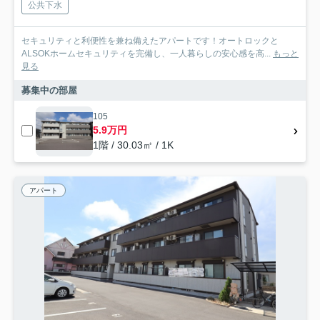
公共下水
セキュリティと利便性を兼ね備えたアパートです！オートロックと
ALSOKホームセキュリティを完備し、一人暮らしの安心感を高...
もっと
見る
募集中の部屋
105
5.9万円
1階 / 30.03㎡ / 1K
アパート