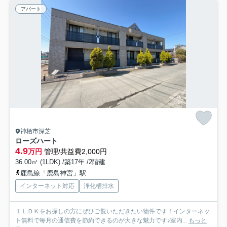
アパート
神栖市深芝
ローズハート
4.9
万円
管理/共益費2,000円
36.00㎡ (1LDK) /築17年 /2階建
鹿島線「鹿島神宮」駅
インターネット対応
浄化槽排水
１ＬＤＫをお探しの方にぜひご覧いただきたい物件です！インターネッ
ト無料で毎月の通信費を節約できるのが大きな魅力です♪室内...
もっと