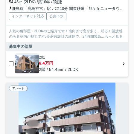
54.45㎡ (2LDK) /築16年 /2階建
鹿島線「鹿島神宮」駅 バス10分 関東鉄道「旭ケ丘ニュータウン」 停歩1分
インターネット対応
公共下水
人気の角部屋・2LDKのご紹介です！南向きで窓が多く、明るく開放感
のある室内が魅力です♪高耐震設計の建物で、24時間緊急...
もっと見る
募集中の部屋
201
6.4万円
2階 / 54.45㎡ / 2LDK
アパート