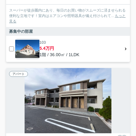
スーパーが徒歩圏内にあり、毎日のお買い物がスムーズに済ませられる
便利な立地です！室内はエアコンや照明器具が備え付けられて...
もっと
見る
募集中の部屋
103
5.4万円
1階 / 36.00㎡ / 1LDK
アパート