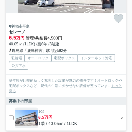
神栖市平泉
セレーノ
6.5
万円
管理/共益費4,500円
40.05㎡ (1LDK) /築6年 /3階建
鹿島線「鹿島神宮」駅 徒歩92分
駐輪場
オートロック
宅配ボックス
インターネット対応
公共下水
築年数が比較的新しく充実した設備が魅力の物件です！オートロックや
宅配ボックスなど、現代の生活に欠かせない設備が整っていま...
もっと
見る
募集中の部屋
105
6.5万円
1階 / 40.05㎡ / 1LDK