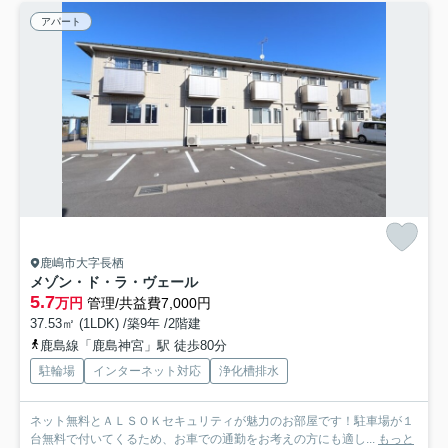
アパート
鹿嶋市大字長栖
メゾン・ド・ラ・ヴェール
5.7
万円
管理/共益費7,000円
37.53㎡ (1LDK) /築9年 /2階建
鹿島線「鹿島神宮」駅 徒歩80分
駐輪場
インターネット対応
浄化槽排水
ネット無料とＡＬＳＯＫセキュリティが魅力のお部屋です！駐車場が１
台無料で付いてくるため、お車での通勤をお考えの方にも適し...
もっと