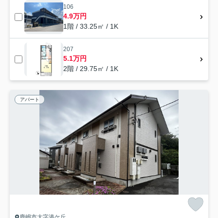
106
4.9万円
1階 / 33.25㎡ / 1K
207
5.1万円
2階 / 29.75㎡ / 1K
アパート
鹿嶋市大字港ケ丘