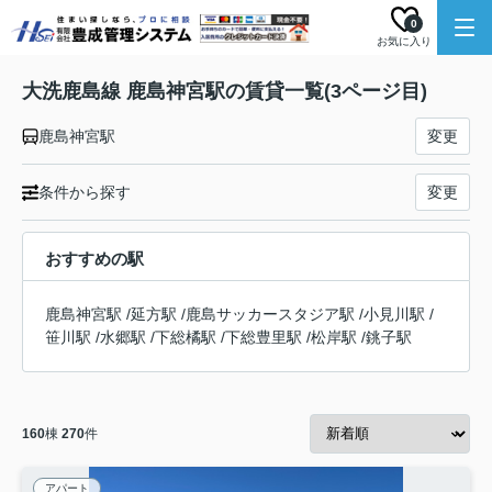
0
お気に入り
大洗鹿島線 鹿島神宮駅の賃貸一覧(3ページ目)
鹿島神宮駅
変更
条件から探す
変更
おすすめの駅
鹿島神宮駅
/
延方駅
/
鹿島サッカースタジア駅
/
小見川駅
/
笹川駅
/
水郷駅
/
下総橘駅
/
下総豊里駅
/
松岸駅
/
銚子駅
160
棟
270
件
アパート