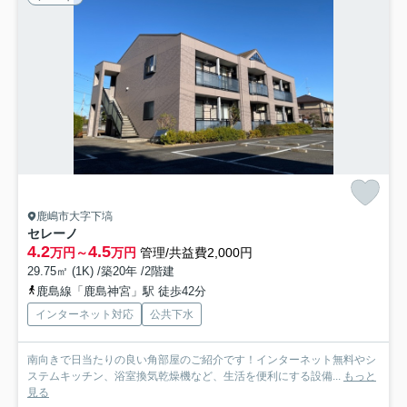
鹿嶋市大字下塙
セレーノ
4.2
4.5
万円～
万円
管理/共益費2,000円
29.75㎡ (1K) /築20年 /2階建
鹿島線「鹿島神宮」駅 徒歩42分
インターネット対応
公共下水
南向きで日当たりの良い角部屋のご紹介です！インターネット無料やシ
ステムキッチン、浴室換気乾燥機など、生活を便利にする設備...
もっと
見る