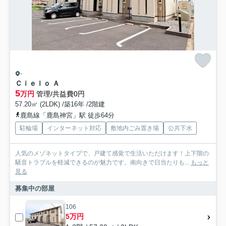
-
Ｃｉｅｌｏ Ａ
5
万円
管理/共益費0円
57.20㎡ (2LDK) /築16年 /2階建
鹿島線「鹿島神宮」駅 徒歩64分
駐輪場
インターネット対応
敷地内ごみ置き場
公共下水
人気のメゾネットタイプで、戸建て感覚で生活いただけます！上下階の
騒音トラブルを軽減できるのが魅力です。南向きで日当たりも...
もっと
見る
募集中の部屋
106
5万円