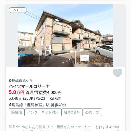
アパート
鹿嶋市旭ケ丘
ハイツマールコリーナ
5.8
万円
管理/共益費4,000円
53.48㎡ (2LDK) /築23年 /2階建
鹿島線「鹿島神宮」駅 徒歩40分
駐輪場
インターネット対応
駐車2台可
公共下水
2LDKのゆとりある間取りで、新婚さんやファミリーにもおすすめの物