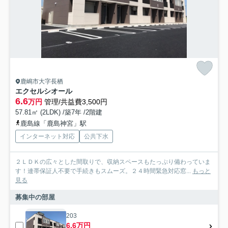
鹿嶋市大字長栖
エクセルシオール
6.6
万円
管理/共益費3,500円
57.81㎡ (2LDK) /築7年 /2階建
鹿島線「鹿島神宮」駅
インターネット対応
公共下水
２ＬＤＫの広々とした間取りで、収納スペースもたっぷり備わっていま
す！連帯保証人不要で手続きもスムーズ。２４時間緊急対応窓...
もっと
見る
募集中の部屋
203
6.6万円