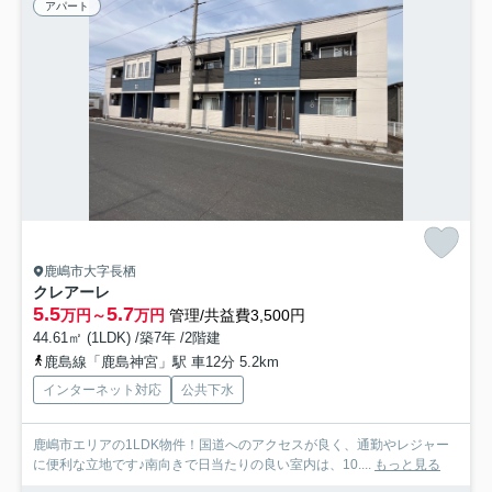
アパート
鹿嶋市大字長栖
クレアーレ
5.5
5.7
万円～
万円
管理/共益費3,500円
44.61㎡ (1LDK) /築7年 /2階建
鹿島線「鹿島神宮」駅 車12分 5.2km
インターネット対応
公共下水
鹿嶋市エリアの1LDK物件！国道へのアクセスが良く、通勤やレジャー
に便利な立地です♪南向きで日当たりの良い室内は、10....
もっと見る