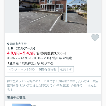
鹿嶋市大字宮中
ＬＲ（エルアール）
4.8
5.4
万円～
万円
管理/共益費3,000円
36.36㎡～47.93㎡ (1LDK～2DK) /築16年 /2階建
鹿島線「鹿島神宮」駅 徒歩25分
インターネット対応
閑静な住宅地
公共下水
独立型キッチンが魅力の１ＬＤＫです！お料理に集中したい方や、生活
空間を分けたい方に適した間取りです♪高耐震設計の物件で、...
もっと
見る
募集中の部屋