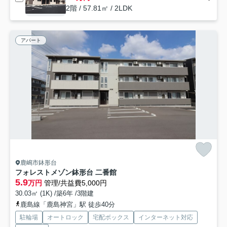
2階 / 57.81㎡ / 2LDK
アパート
鹿嶋市鉢形台
フォレストメゾン鉢形台 二番館
5.9
万円
管理/共益費5,000円
30.03㎡ (1K) /築6年 /3階建
鹿島線「鹿島神宮」駅 徒歩40分
駐輪場
オートロック
宅配ボックス
インターネット対応