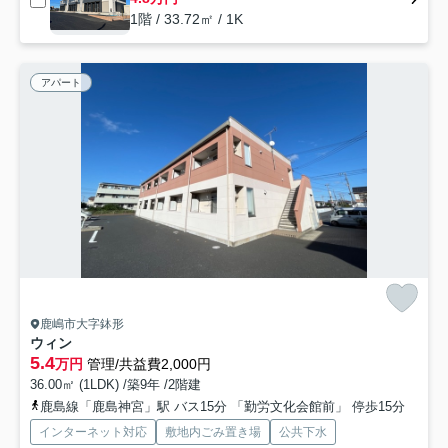
1階 / 33.72㎡ / 1K
アパート
鹿嶋市大字鉢形
ウィン
5.4
万円
管理/共益費2,000円
36.00㎡ (1LDK) /築9年 /2階建
鹿島線「鹿島神宮」駅 バス15分 「勤労文化会館前」 停歩15分
インターネット対応
敷地内ごみ置き場
公共下水