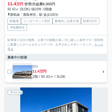
11.4
万円
管理/共益費6,000円
92.42㎡ (3LDK) /築10年 /2階建
鹿島線「鹿島神宮」駅 徒歩102分
駐輪場
インターネット対応
敷地内ごみ置き場
駐車2台可
浄化槽排水
駐車場２台分が無料。お車での移動が多い方に嬉しい条件です！防犯性
に配慮したホームセキュリティや、お手入れしやすいＩＨシス...
もっと
見る
募集中の部屋
203
11.4万円
2階 / 92.42㎡ / 3LDK
アパート