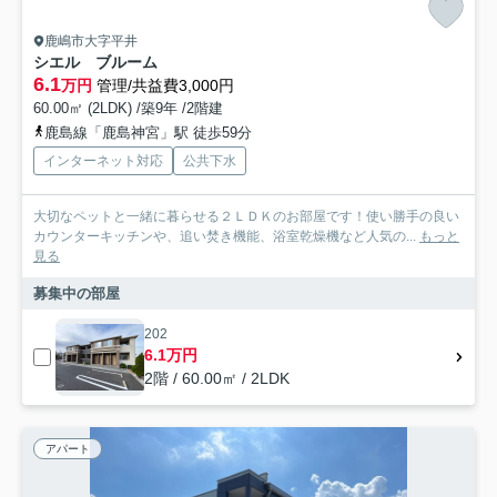
鹿嶋市大字平井
シエル ブルーム
6.1
万円
管理/共益費3,000円
60.00㎡ (2LDK) /築9年 /2階建
鹿島線「鹿島神宮」駅 徒歩59分
インターネット対応
公共下水
大切なペットと一緒に暮らせる２ＬＤＫのお部屋です！使い勝手の良い
カウンターキッチンや、追い焚き機能、浴室乾燥機など人気の...
もっと
見る
募集中の部屋
202
6.1万円
2階 / 60.00㎡ / 2LDK
アパート