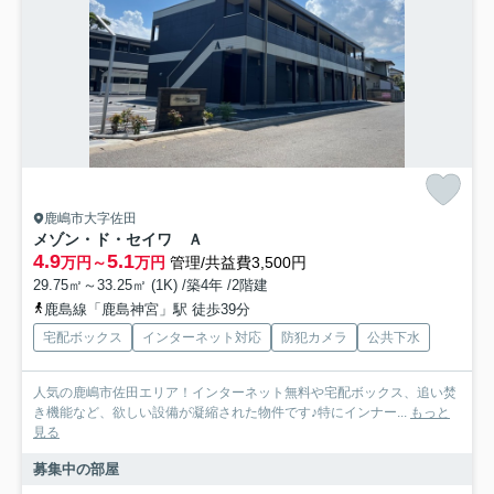
鹿嶋市大字佐田
メゾン・ド・セイワ Ａ
4.9
5.1
万円～
万円
管理/共益費3,500円
29.75㎡～33.25㎡ (1K) /築4年 /2階建
鹿島線「鹿島神宮」駅 徒歩39分
宅配ボックス
インターネット対応
防犯カメラ
公共下水
人気の鹿嶋市佐田エリア！インターネット無料や宅配ボックス、追い焚
き機能など、欲しい設備が凝縮された物件です♪特にインナー...
もっと
見る
募集中の部屋