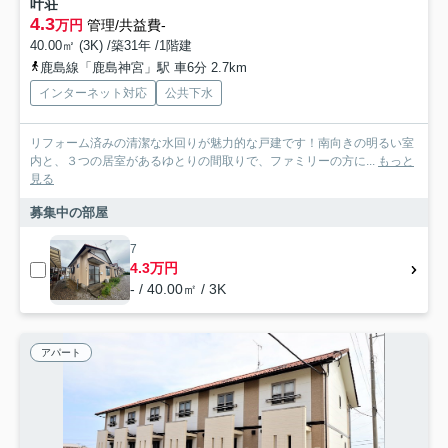
叶荘
4.3
万円
管理/共益費-
40.00㎡ (3K) /築31年 /1階建
鹿島線「鹿島神宮」駅 車6分 2.7km
インターネット対応
公共下水
リフォーム済みの清潔な水回りが魅力的な戸建です！南向きの明るい室
内と、３つの居室があるゆとりの間取りで、ファミリーの方に...
もっと
見る
募集中の部屋
7
4.3万円
- / 40.00㎡ / 3K
アパート