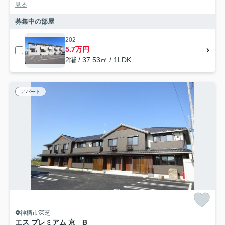
見る
募集中の部屋
202
5.7万円
2階 / 37.53㎡ / 1LDK
アパート
神栖市深芝
エス プレミアム 京 B