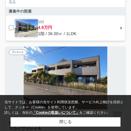
見る
募集中の部屋
102
4.9万円
1階 / 36.00㎡ / 1LDK
アパート
当サイトでは、お客様の当サイト利用状況把握、サービス向上検討を目的と
して、クッキー（Cookie）を使用しています。
詳しくは、当社の
「Cookieの取扱いについて」
をご確認ください。
閉じる
鹿嶋市緑ヶ丘
スカイヴァレィＡ