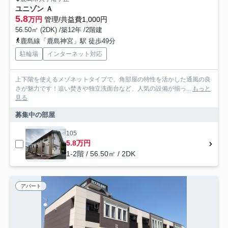
ユニゾン Ａ
5.8
万円
管理/共益費1,000円
56.50㎡ (2DK) /築12年 /2階建
鹿島線「鹿島神宮」駅 徒歩49分
駐輪場
インターネット対応
上下階を使えるメゾネットタイプで、角部屋の特性を活かした通風の良
さが魅力です！追い焚きや独立洗面台など、人気の設備が揃っ...
もっと
見る
募集中の部屋
105
5.8万円
1-2階 / 56.50㎡ / 2DK
アパート