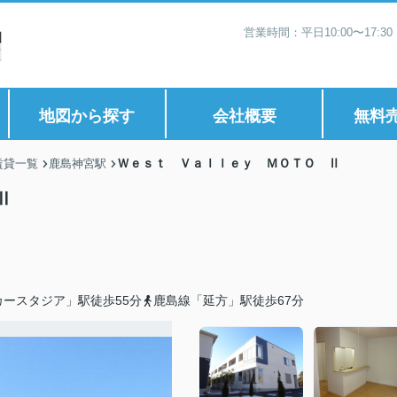
営業時間：平日10:00〜17:
地図から探す
会社概要
無料
Ｗｅｓｔ Ｖａｌｌｅｙ ＭＯＴＯ Ⅱ
賃貸一覧
鹿島神宮駅
Ⅱ
ースタジア」駅徒歩55分
鹿島線「延方」駅徒歩67分