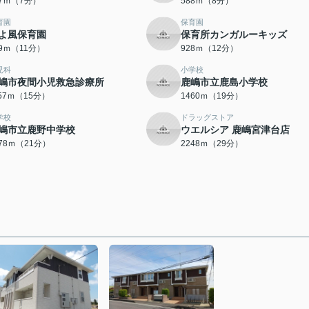
07ｍ（7分）
588ｍ（8分）
育園
保育園
よ風保育園
保育所カンガルーキッズ
59ｍ（11分）
928ｍ（12分）
児科
小学校
嶋市夜間小児救急診療所
鹿嶋市立鹿島小学校
157ｍ（15分）
1460ｍ（19分）
学校
ドラッグストア
嶋市立鹿野中学校
ウエルシア 鹿嶋宮津台店
678ｍ（21分）
2248ｍ（29分）