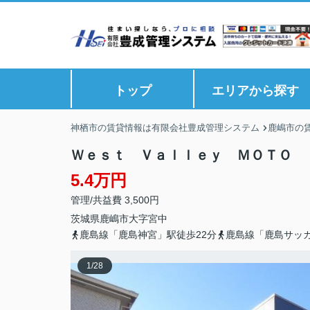
トップ
エリアから探す
神栖市の賃貸情報は有限会社豊成管理システム
鹿嶋市の
Ｗｅｓｔ Ｖａｌｌｅｙ ＭＯＴＯ 
5.4万円
管理/共益費 3,500円
茨城県
鹿嶋市
大字宮中
鹿島線「鹿島神宮」駅徒歩22分
鹿島線「鹿島サッカ
1
/
28