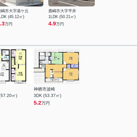
鹿嶋市大字港ケ丘
鹿嶋市大字平井
LDK (45.12㎡)
1LDK (50.21㎡)
.3
4.9
万円
万円
神栖市波崎
(57.20㎡)
3DK (53.37㎡)
5.2
万円