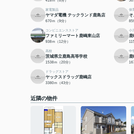
418ｍ（6分）
5
家電製品
保
ヤマダ電機 テックランド鹿島店
そ
670ｍ（9分）
8
コンビニエンスストア
小
ファミリーマート鹿嶋東山店
鹿
938ｍ（12分）
1
高校
中
茨城県立鹿島高等学校
鹿
1538ｍ（20分）
1
ドラッグストア
ヤックスドラッグ鹿嶋店
3380ｍ（43分）
近隣の物件