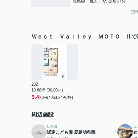
鹿島線
「
延方
」駅 徒歩67分
Ｗｅｓｔ Ｖａｌｌｅｙ ＭＯＴＯ Ⅱで
202
10.88坪 (36.00㎡)
5.4
万円(4963.24円/坪)
周辺施設
幼稚園
コ
認定こども園 鹿島幼稚園
セ