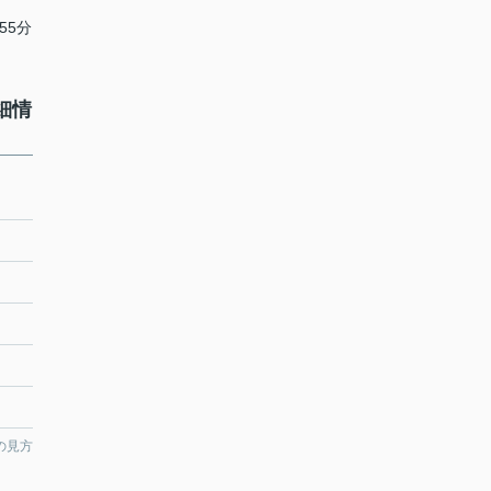
55分
細情
の見方