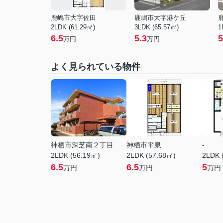
鹿嶋市大字佐田
鹿嶋市大字港ケ丘
2LDK (61.29㎡)
3LDK (65.57㎡)
1
6.5
5.3
5
万円
万円
よく見られている物件
神栖市深芝南２丁目
神栖市平泉
-
2LDK (56.19㎡)
2LDK (57.68㎡)
2LDK 
6.5
6.5
5
万円
万円
万円