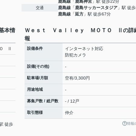
鹿島線
「
鹿島神宮
」駅 徒歩22分
鹿島線
「
鹿島サッカースタジア
」駅 徒歩
交通
鹿島線
「
延方
」駅 徒歩67分
基本情
Ｗｅｓｔ Ｖａｌｌｅｙ ＭＯＴＯ Ⅱの詳
報
Ｏ Ⅱ
設備条件
インターネット対応
防犯カメラ
設備(その他)
-
駐車場/月額
空有/3,300円
用途地域
-
募集戸数 / 総戸数
- / 12戸
取引態様
仲介
情報
駅 徒歩