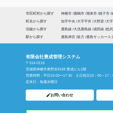
市区町村から探す
神栖市
鹿嶋市
潮来市
銚子市
町名から探す
知手中央
大字平井
大野原
大
沿線から探す
鹿島線
大洗鹿島線
成田線
総
駅から探す
鹿島神宮
延方
鹿島サッカース
有限会社豊成管理システム
〒314-0116
茨城県神栖市奥野谷8168 豊成ビル1階
営業時間：
平日10:00〜17:30 土日祝日10：00～17：
定休日：
毎週水曜日
お問い合わせ