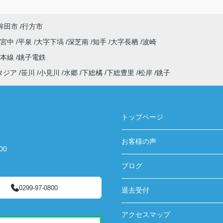
鉾田市
行方市
字宮中
平泉
大字下塙
深芝南
知手
大字長栖
波崎
武本線
銚子電鉄
タジア
笹川
小見川
水郷
下総橘
下総豊里
松岸
銚子
トップページ
お客様の声
00
ブログ
0299-97-0800
退去受付
アクセスマップ