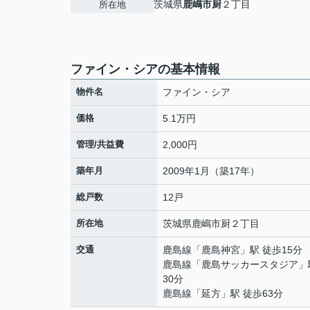
茨城県
鹿嶋市
厨
２丁目
所在地
ファイン・シアの基本情報
物件名
ファイン・シア
価格
5.1万円
管理/共益費
2,000円
築年月
2009年1月（築17年）
総戸数
12戸
所在地
茨城県
鹿嶋市
厨
２丁目
交通
鹿島線
「
鹿島神宮
」駅 徒歩15分
鹿島線
「
鹿島サッカースタジア
」
30分
鹿島線
「
延方
」駅 徒歩63分