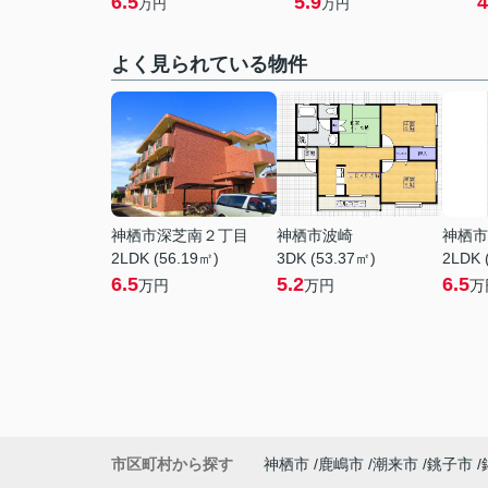
6.5
5.9
4
万円
万円
よく見られている物件
神栖市深芝南２丁目
神栖市波崎
神栖市
2LDK (56.19㎡)
3DK (53.37㎡)
2LDK 
6.5
5.2
6.5
万円
万円
万
市区町村から探す
神栖市
鹿嶋市
潮来市
銚子市