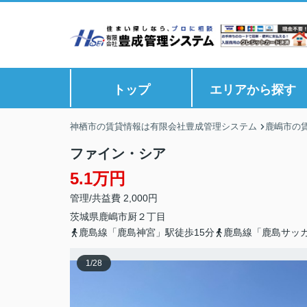
トップ
エリアから探す
神栖市の賃貸情報は有限会社豊成管理システム
鹿嶋市の
ファイン・シア
5.1万円
管理/共益費 2,000円
茨城県
鹿嶋市
厨
２丁目
鹿島線「鹿島神宮」駅徒歩15分
鹿島線「鹿島サッカ
1
/
28