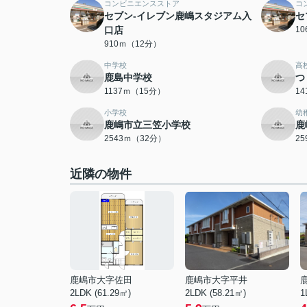
コンビニエンスストア
コ
セブン-イレブン鹿嶋スタジアム入
セ
口店
1
910ｍ（12分）
中学校
高
鹿島中学校
つ
1137ｍ（15分）
1
小学校
幼
鹿嶋市立三笠小学校
鹿
2543ｍ（32分）
2
近隣の物件
鹿嶋市大字佐田
鹿嶋市大字平井
2LDK (61.29㎡)
2LDK (58.21㎡)
1