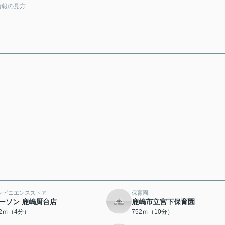
情報の見方
ンビニエンスストア
保育園
ーソン 鹿嶋厨台店
鹿嶋市立宮下保育園
02ｍ（4分）
752ｍ（10分）