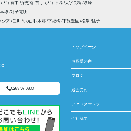
原
大字宮中
深芝南
知手
大字下塙
大字長栖
波崎
武本線
銚子電鉄
タジア
笹川
小見川
水郷
下総橘
下総豊里
松岸
銚子
トップページ
お客様の声
00
ブログ
0299-97-0800
退去受付
アクセスマップ
会社概要