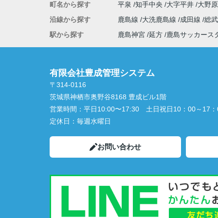
町名から探す
平泉
知手中央
大字平井
大野
沿線から探す
鹿島線
大洗鹿島線
成田線
総
駅から探す
鹿島神宮
延方
鹿島サッカース
有限会社豊成管理システム
〒314-0116
茨城県神栖市奥野谷8168 豊成ビル1階
営業時間：
平日10:00〜17:30 土日祝日10：00～17：
定休日：
毎週水曜日
お問い合わせ