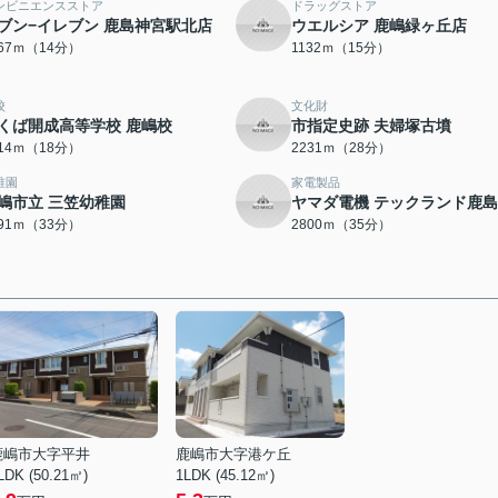
ンビニエンスストア
ドラッグストア
ブン−イレブン 鹿島神宮駅北店
ウエルシア 鹿嶋緑ヶ丘店
067ｍ（14分）
1132ｍ（15分）
校
文化財
くば開成高等学校 鹿嶋校
市指定史跡 夫婦塚古墳
414ｍ（18分）
2231ｍ（28分）
稚園
家電製品
嶋市立 三笠幼稚園
ヤマダ電機 テックランド鹿
591ｍ（33分）
2800ｍ（35分）
鹿嶋市大字平井
鹿嶋市大字港ケ丘
LDK (50.21㎡)
1LDK (45.12㎡)