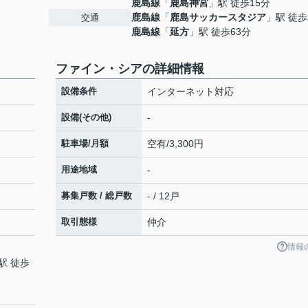
鹿島線
「
鹿島神宮
」駅 徒歩15分
鹿島線
「
鹿島サッカースタジア
」駅 徒歩
交通
鹿島線
「
延方
」駅 徒歩63分
ファイン・シアの詳細情報
設備条件
インターネット対応
設備(その他)
-
駐車場/月額
空有/3,300円
用途地域
-
募集戸数 / 総戸数
- / 12戸
取引態様
仲介
情報
駅 徒歩