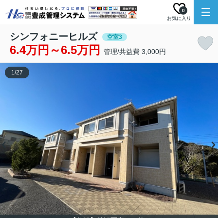
0
お気に入り
シンフォニーヒルズ
空室3
6.4万円～6.5万円
管理/共益費 3,000円
1
/
27