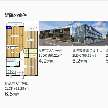
近隣の物件
鹿嶋市鉢形台１丁目
鹿嶋市大字平井
2LDK (68.65㎡)
1LDK (50.21㎡)
2
6.2
4.9
万円
万円
鹿嶋市大字佐田
2LDK (61.29㎡)
6.5
万円