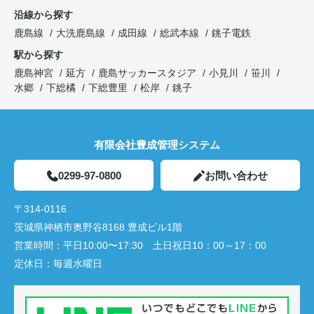
沿線から探す
鹿島線
大洗鹿島線
成田線
総武本線
銚子電鉄
駅から探す
鹿島神宮
延方
鹿島サッカースタジア
小見川
笹川
水郷
下総橘
下総豊里
松岸
銚子
有限会社豊成管理システム
0299-97-0800
お問い合わせ
〒314-0116
茨城県神栖市奥野谷8168 豊成ビル1階
営業時間：
平日10:00〜17:30 土日祝日10：00～17：00
定休日：
毎週水曜日