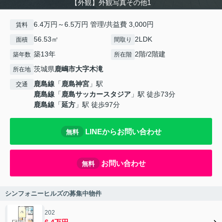
【外観】外観写真その他1
6.4万円～6.5万円 管理/共益費 3,000円
賃料
56.53㎡
2LDK
面積
間取り
築13年
2階/2階建
築年数
所在階
茨城県
鹿嶋市
大字木滝
所在地
鹿島線
「
鹿島神宮
」駅
交通
鹿島線
「
鹿島サッカースタジア
」駅 徒歩73分
鹿島線
「
延方
」駅 徒歩97分
LINEからお問い合わせ
無料
お問い合わせ
無料
シンフォニーヒルズの募集中物件
202
6.4万円