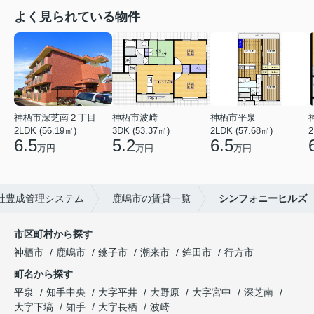
よく見られている物件
神栖市深芝南２丁目
神栖市波崎
神栖市平泉
2LDK (56.19㎡)
3DK (53.37㎡)
2LDK (57.68㎡)
2
6.5
5.2
6.5
万円
万円
万円
社豊成管理システム
鹿嶋市の賃貸一覧
シンフォニーヒルズ
市区町村から探す
神栖市
鹿嶋市
銚子市
潮来市
鉾田市
行方市
町名から探す
平泉
知手中央
大字平井
大野原
大字宮中
深芝南
大字下塙
知手
大字長栖
波崎