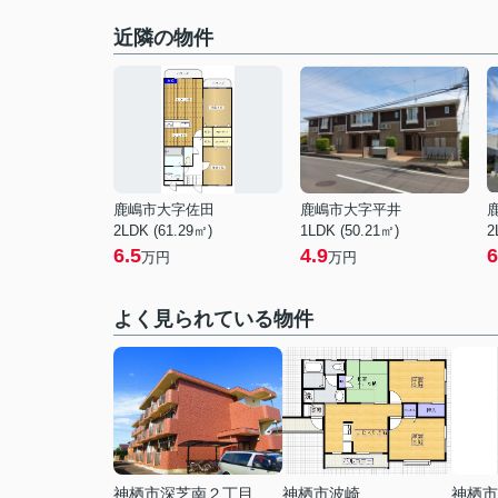
近隣の物件
鹿嶋市大字佐田
鹿嶋市大字平井
2LDK (61.29㎡)
1LDK (50.21㎡)
2
6.5
4.9
6
万円
万円
よく見られている物件
神栖市深芝南２丁目
神栖市波崎
神栖市