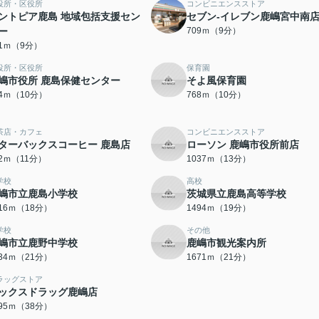
役所・区役所
コンビニエンスストア
ントピア鹿島 地域包括支援セン
セブン-イレブン鹿嶋宮中南
ー
709ｍ（9分）
71ｍ（9分）
役所・区役所
保育園
嶋市役所 鹿島保健センター
そよ風保育園
64ｍ（10分）
768ｍ（10分）
茶店・カフェ
コンビニエンスストア
ターバックスコーヒー 鹿島店
ローソン 鹿嶋市役所前店
52ｍ（11分）
1037ｍ（13分）
学校
高校
嶋市立鹿島小学校
茨城県立鹿島高等学校
416ｍ（18分）
1494ｍ（19分）
学校
その他
嶋市立鹿野中学校
鹿嶋市観光案内所
634ｍ（21分）
1671ｍ（21分）
ラッグストア
ックスドラッグ鹿嶋店
995ｍ（38分）