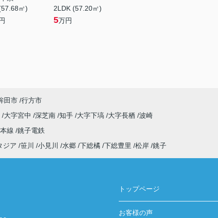
(57.68㎡)
2LDK (57.20㎡)
5
円
万円
鉾田市
行方市
原
大字宮中
深芝南
知手
大字下塙
大字長栖
波崎
武本線
銚子電鉄
タジア
笹川
小見川
水郷
下総橘
下総豊里
松岸
銚子
トップページ
お客様の声