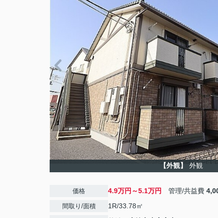
【外観】
外観
4.9万円～5.1万円
管理/共益費
4,
価格
1R/33.78㎡
間取り/面積