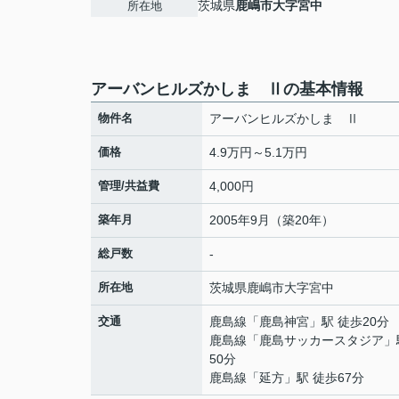
茨城県
鹿嶋市
大字宮中
所在地
アーバンヒルズかしま Ⅱの基本情報
物件名
アーバンヒルズかしま Ⅱ
価格
4.9万円～5.1万円
管理/共益費
4,000円
築年月
2005年9月（築20年）
総戸数
-
所在地
茨城県
鹿嶋市
大字宮中
交通
鹿島線
「
鹿島神宮
」駅 徒歩20分
鹿島線
「
鹿島サッカースタジア
」
50分
鹿島線
「
延方
」駅 徒歩67分