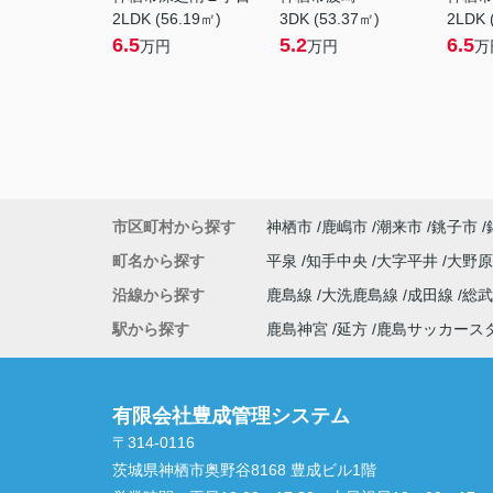
2LDK (56.19㎡)
3DK (53.37㎡)
2LDK 
6.5
5.2
6.5
万円
万円
万
市区町村から探す
神栖市
鹿嶋市
潮来市
銚子市
町名から探す
平泉
知手中央
大字平井
大野
沿線から探す
鹿島線
大洗鹿島線
成田線
総
駅から探す
鹿島神宮
延方
鹿島サッカース
有限会社豊成管理システム
〒314-0116
茨城県神栖市奥野谷8168 豊成ビル1階