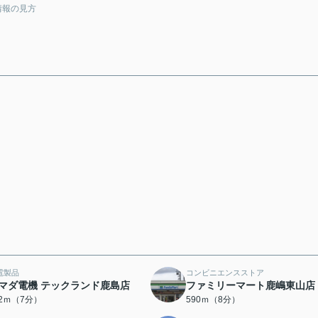
情報の見方
電製品
コンビニエンスストア
マダ電機 テックランド鹿島店
ファミリーマート鹿嶋東山店
02ｍ（7分）
590ｍ（8分）