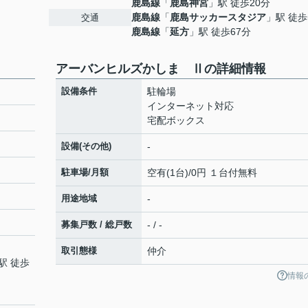
鹿島線
「
鹿島神宮
」駅 徒歩20分
鹿島線
「
鹿島サッカースタジア
」駅 徒歩
交通
鹿島線
「
延方
」駅 徒歩67分
アーバンヒルズかしま Ⅱの詳細情報
設備条件
駐輪場
インターネット対応
宅配ボックス
設備(その他)
-
駐車場/月額
空有(1台)/0円 １台付無料
用途地域
-
募集戸数 / 総戸数
- / -
取引態様
仲介
駅 徒歩
情報