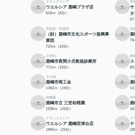
ドラッグストア
市
ウエルシア 鹿嶋プラザ店
サ
618ｍ（8分）
タ
6
市役所・区役所
市
（財）鹿嶋市文化スポーツ振興事
鹿
業団
7
723ｍ（10分）
小児科
喫
鹿嶋市夜間小児救急診療所
ス
772ｍ（10分）
8
その他
小
鹿嶋市商工会
鹿
1382ｍ（18分）
1
幼稚園
中
鹿嶋市立 三笠幼稚園
鹿
1556ｍ（20分）
1
ドラッグストア
ド
ウエルシア 鹿嶋宮津台店
ヤ
1965ｍ（25分）
2