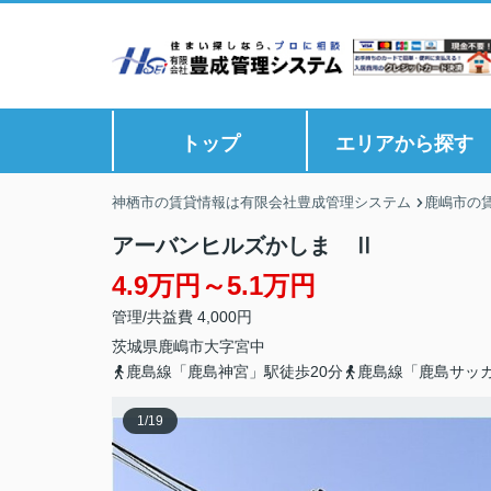
トップ
エリアから探す
神栖市の賃貸情報は有限会社豊成管理システム
鹿嶋市の
アーバンヒルズかしま Ⅱ
4.9万円～5.1万円
管理/共益費 4,000円
茨城県
鹿嶋市
大字宮中
鹿島線「鹿島神宮」駅徒歩20分
鹿島線「鹿島サッカ
1
/
19