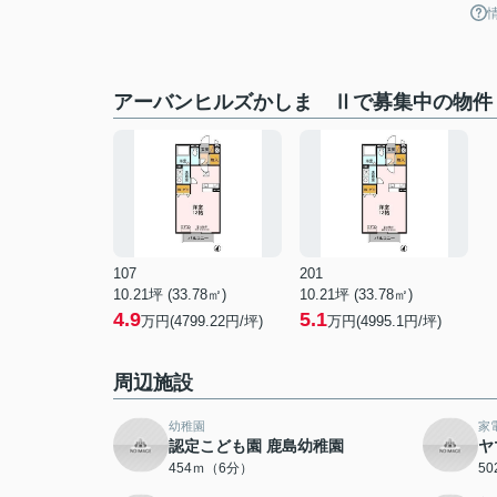
アーバンヒルズかしま Ⅱで募集中の物件
107
201
10.21坪 (33.78㎡)
10.21坪 (33.78㎡)
4.9
5.1
万円(4799.22円/坪)
万円(4995.1円/坪)
周辺施設
幼稚園
家
認定こども園 鹿島幼稚園
ヤ
454ｍ（6分）
5