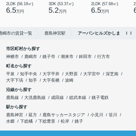
2LDK (56.19㎡)
3DK (53.37㎡)
2LDK (57.68㎡)
2
6.5
5.2
6.5
万円
万円
万円
鹿嶋市の賃貸一覧
鹿島神宮駅
アーバンヒルズかしま ＩＩ
市区町村から探す
神栖市
鹿嶋市
銚子市
潮来市
鉾田市
行方市
町名から探す
平泉
知手中央
大字平井
大野原
大字宮中
深芝南
大字下塙
知手
大字長栖
波崎
沿線から探す
鹿島線
大洗鹿島線
成田線
総武本線
銚子電鉄
駅から探す
鹿島神宮
延方
鹿島サッカースタジア
小見川
笹川
水郷
下総橘
下総豊里
松岸
銚子