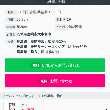
【外観】外観
5.1万円 管理/共益費 4,000円
賃料
33.78㎡
1R
面積
間取り
築20年
2階/2階建
築年数
所在階
茨城県
鹿嶋市
大字宮中
所在地
鹿島線
「
鹿島神宮
」駅 徒歩20分
交通
鹿島線
「
鹿島サッカースタジア
」駅 徒歩50分
鹿島線
「
延方
」駅 徒歩67分
LINEからお問い合わせ
無料
お問い合わせ
無料
アーバンヒルズかしま ＩＩの募集中物件
207
5.1万円