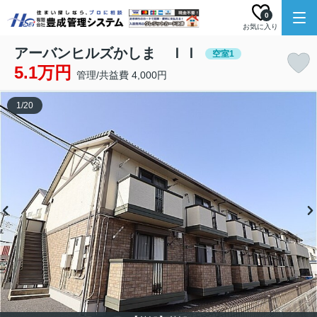
0
お気に入り
アーバンヒルズかしま ＩＩ
空室1
5.1万円
管理/共益費 4,000円
1
/
20