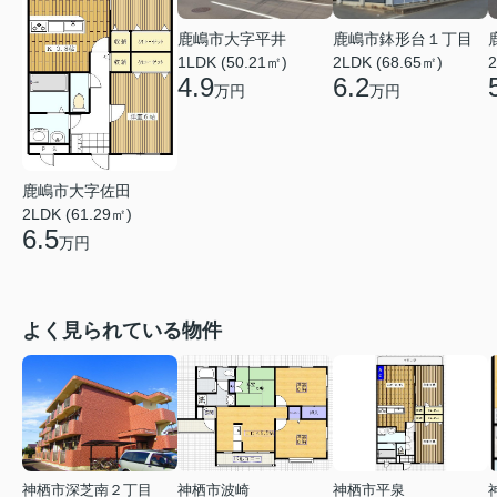
鹿嶋市鉢形台１丁目
鹿嶋市大字平井
2LDK (68.65㎡)
1LDK (50.21㎡)
2
6.2
4.9
万円
万円
鹿嶋市大字佐田
2LDK (61.29㎡)
6.5
万円
よく見られている物件
神栖市深芝南２丁目
神栖市波崎
神栖市平泉