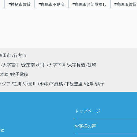
し
#神栖市賃貸
#鹿嶋市不動産
#鹿嶋市お部屋探し
#鹿嶋市賃貸
鉾田市
行方市
原
大字宮中
深芝南
知手
大字下塙
大字長栖
波崎
武本線
銚子電鉄
タジア
笹川
小見川
水郷
下総橘
下総豊里
松岸
銚子
トップページ
お客様の声
00