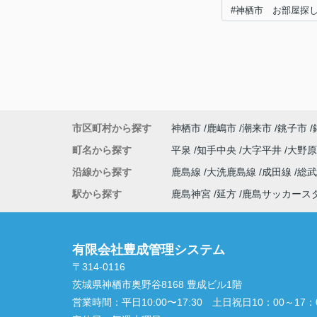
#神栖市 お部屋探
市区町村から探す
神栖市
鹿嶋市
潮来市
銚子市
町名から探す
平泉
知手中央
大字平井
大野
沿線から探す
鹿島線
大洗鹿島線
成田線
総
駅から探す
鹿島神宮
延方
鹿島サッカース
有限会社豊成管理システム
〒314-0116
茨城県神栖市奥野谷8168 豊成ビル1階
営業時間：
平日10:00〜17:30 土日祝日10：00～17：