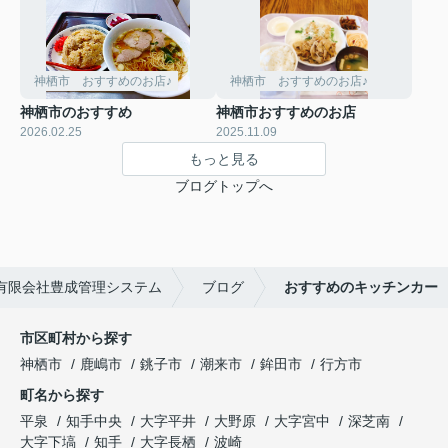
神栖市 おすすめのお店♪
神栖市 おすすめのお店♪
神栖市のおすすめ
神栖市おすすめのお店
2026.02.25
2025.11.09
もっと見る
ブログトップへ
有限会社豊成管理システム
ブログ
おすすめのキッチンカー
市区町村から探す
神栖市
鹿嶋市
銚子市
潮来市
鉾田市
行方市
町名から探す
平泉
知手中央
大字平井
大野原
大字宮中
深芝南
大字下塙
知手
大字長栖
波崎