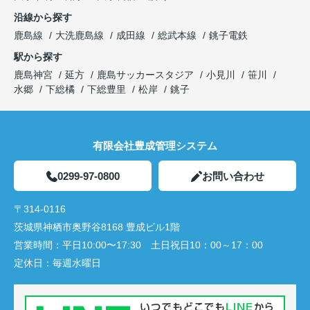
沿線から探す
鹿島線
大洗鹿島線
成田線
総武本線
銚子電鉄
駅から探す
鹿島神宮
延方
鹿島サッカースタジア
小見川
笹川
水郷
下総橘
下総豊里
松岸
銚子
有限会社豊成管理システム
0299-97-0800
お問い合わせ
〒314-0116
茨城県神栖市奥野谷8168 豊成ビル1階
営業時間：
平日10:00〜17:30 土日祝日10：00～17：00
定休日：
毎週水曜日