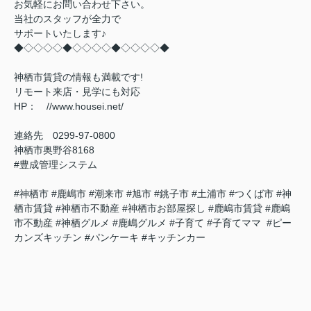
お気軽にお問い合わせ下さい。
当社のスタッフが全力で
サポートいたします♪
◆◇◇◇◇◆◇◇◇◇◆◇◇◇◇◆
神栖市賃貸の情報も満載です!
リモート来店・見学にも対応
HP： //www.housei.net/
連絡先 0299‐97‐0800
神栖市奥野谷8168
#豊成管理システム
#神栖市 #鹿嶋市 #潮来市 #旭市 #銚子市 #土浦市 #つくば市 #神
栖市賃貸 #神栖市不動産 #神栖市お部屋探し #鹿嶋市賃貸 #鹿嶋
市不動産 #神栖グルメ #鹿嶋グルメ #子育て #子育てママ #ピー
カンズキッチン #パンケーキ #キッチンカー