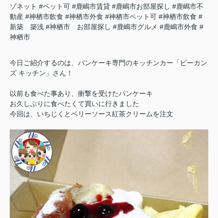
ゾネット
#ペット可
#鹿嶋市賃貸
#鹿嶋市お部屋探し
#鹿嶋市不
動産
#神栖市飲食
#神栖市外食
#神栖市ペット可
#神栖市飲食
#
新築 築浅
#神栖市 お部屋探し
#鹿嶋市グルメ
#鹿嶋市外食
#
神栖市
今日ご紹介するのは、パンケーキ専門のキッチンカー「ピーカン
ズ キッチン」さん！
以前も食べた事あり、衝撃を受けたパンケーキ
お久しぶりに食べたくて買いに行きました
今回は、いちじくとベリーソース紅茶クリームを注文