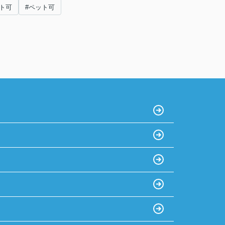
ト可
#ペット可