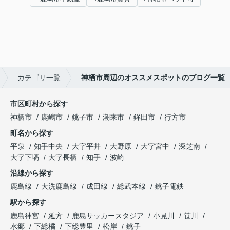
カテゴリ一覧
神栖市周辺のオススメスポットのブログ一覧
市区町村から探す
神栖市
鹿嶋市
銚子市
潮来市
鉾田市
行方市
町名から探す
平泉
知手中央
大字平井
大野原
大字宮中
深芝南
大字下塙
大字長栖
知手
波崎
沿線から探す
鹿島線
大洗鹿島線
成田線
総武本線
銚子電鉄
駅から探す
鹿島神宮
延方
鹿島サッカースタジア
小見川
笹川
水郷
下総橘
下総豊里
松岸
銚子