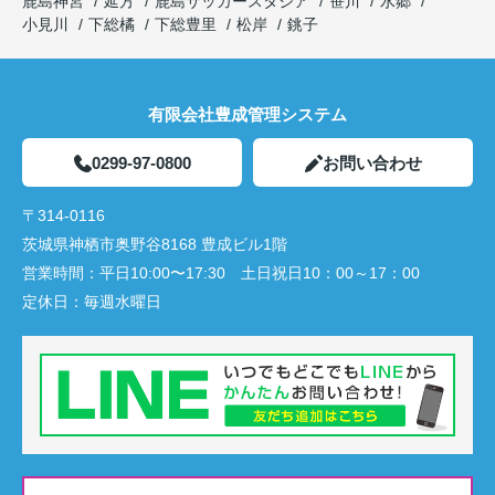
鹿島神宮
延方
鹿島サッカースタジア
笹川
水郷
小見川
下総橘
下総豊里
松岸
銚子
有限会社豊成管理システム
0299-97-0800
お問い合わせ
〒314-0116
茨城県神栖市奥野谷8168 豊成ビル1階
営業時間：
平日10:00〜17:30 土日祝日10：00～17：00
定休日：
毎週水曜日