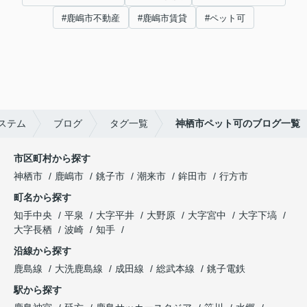
#鹿嶋市不動産
#鹿嶋市賃貸
#ペット可
ステム
ブログ
タグ一覧
神栖市ペット可のブログ一覧
市区町村から探す
神栖市
鹿嶋市
銚子市
潮来市
鉾田市
行方市
町名から探す
知手中央
平泉
大字平井
大野原
大字宮中
大字下塙
大字長栖
波崎
知手
沿線から探す
鹿島線
大洗鹿島線
成田線
総武本線
銚子電鉄
駅から探す