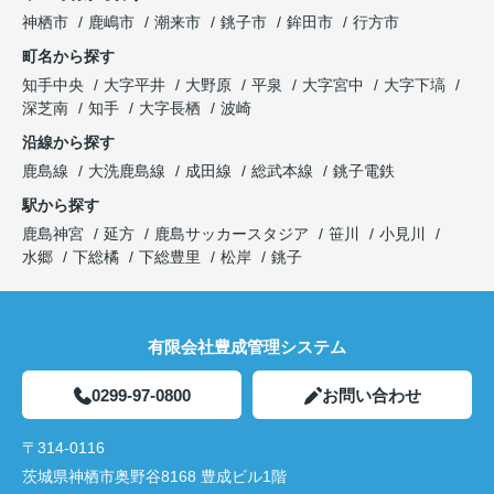
神栖市
鹿嶋市
潮来市
銚子市
鉾田市
行方市
町名から探す
知手中央
大字平井
大野原
平泉
大字宮中
大字下塙
深芝南
知手
大字長栖
波崎
沿線から探す
鹿島線
大洗鹿島線
成田線
総武本線
銚子電鉄
駅から探す
鹿島神宮
延方
鹿島サッカースタジア
笹川
小見川
水郷
下総橘
下総豊里
松岸
銚子
有限会社豊成管理システム
0299-97-0800
お問い合わせ
〒314-0116
茨城県神栖市奥野谷8168 豊成ビル1階