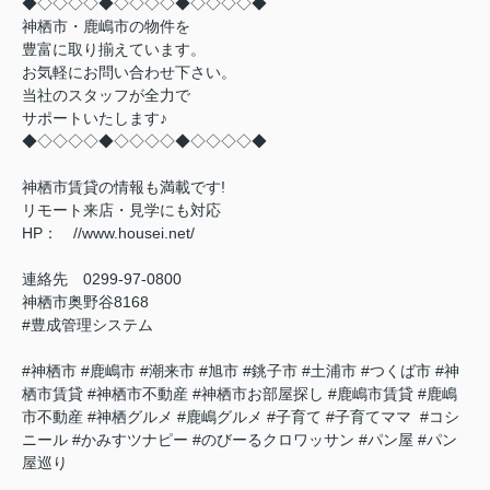
◆◇◇◇◇◆◇◇◇◇◆◇◇◇◇◆
神栖市・鹿嶋市の物件を
豊富に取り揃えています。
お気軽にお問い合わせ下さい。
当社のスタッフが全力で
サポートいたします♪
◆◇◇◇◇◆◇◇◇◇◆◇◇◇◇◆
神栖市賃貸の情報も満載です!
リモート来店・見学にも対応
HP： //www.housei.net/
連絡先 0299‐97‐0800
神栖市奥野谷8168
#豊成管理システム
#神栖市 #鹿嶋市 #潮来市 #旭市 #銚子市 #土浦市 #つくば市 #神
栖市賃貸 #神栖市不動産 #神栖市お部屋探し #鹿嶋市賃貸 #鹿嶋
市不動産 #神栖グルメ #鹿嶋グルメ #子育て #子育てママ #コシ
ニール #かみすツナピー #のびーるクロワッサン #パン屋 #パン
屋巡り