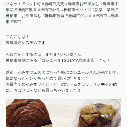
ゾネット
#ペット可
#鹿嶋市賃貸
#鹿嶋市お部屋探し
#鹿嶋市不
動産
#神栖市飲食
#神栖市外食
#神栖市ペット可
#新築 築浅
#
神栖市 お部屋探し
#鹿嶋市飲食
#鹿嶋市グルメ
#神栖市
#鹿嶋
市
#旭市
こんにちは！
豊成管理システムです
今日ご紹介するのは、またまたパン屋さん！
神栖市堀割にある「コシニールTSUTAYA鹿嶋南店」さん！
以前、かみすフェスタに行った時にコシニールさんが来ていて、
気になったパンがあったので買いに行きました
お目当てのかみすツナピーと、のびーるクロワッサン❤️その他
に、おばけぱんなども買っちゃいました☺️