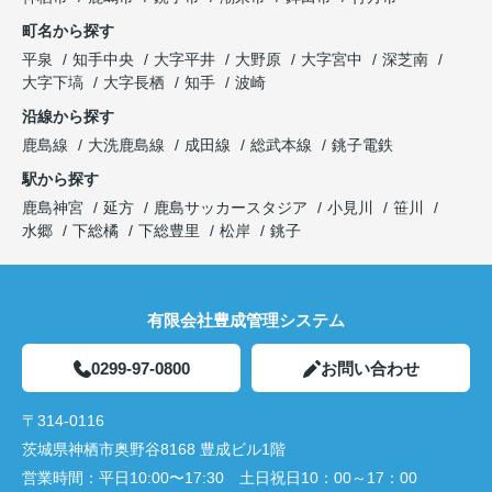
町名から探す
平泉
知手中央
大字平井
大野原
大字宮中
深芝南
大字下塙
大字長栖
知手
波崎
沿線から探す
鹿島線
大洗鹿島線
成田線
総武本線
銚子電鉄
駅から探す
鹿島神宮
延方
鹿島サッカースタジア
小見川
笹川
水郷
下総橘
下総豊里
松岸
銚子
有限会社豊成管理システム
0299-97-0800
お問い合わせ
〒314-0116
茨城県神栖市奥野谷8168 豊成ビル1階
営業時間：
平日10:00〜17:30 土日祝日10：00～17：00