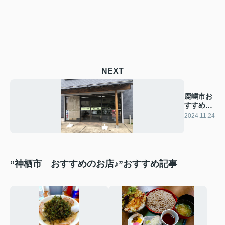
NEXT
鹿嶋市お
すすめの
お店
2024.11.24
”神栖市 おすすめのお店♪”おすすめ記事