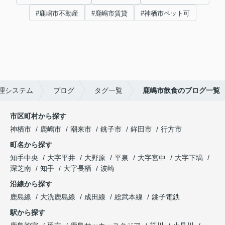
#鹿嶋市不動産
#鹿嶋市賃貸
#神栖市ペット可
理システム
ブログ
タグ一覧
鹿嶋市飲食のブログ一覧
市区町村から探す
神栖市
鹿嶋市
潮来市
銚子市
鉾田市
行方市
町名から探す
知手中央
大字平井
大野原
平泉
大字宮中
大字下塙
深芝南
知手
大字長栖
波崎
沿線から探す
鹿島線
大洗鹿島線
成田線
総武本線
銚子電鉄
駅から探す