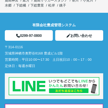
鹿島神宮
延方
鹿島サッカースタジア
笹川
小見川
水郷
下総橘
下総豊里
松岸
銚子
有限会社豊成管理システム
0299-97-0800
お問い合わせ
〒314-0116
茨城県神栖市奥野谷8168 豊成ビル1階
営業時間：
平日10:00〜17:30 土日祝日10：00～17：00
定休日：
毎週水曜日