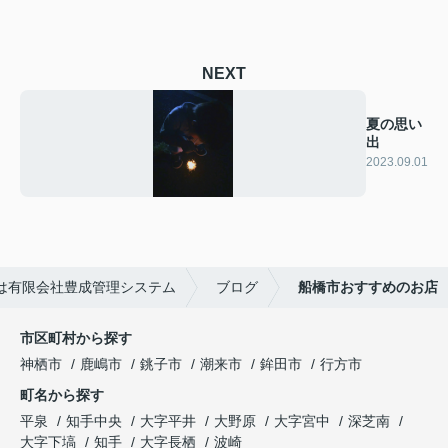
NEXT
夏の思い
出
2023.09.01
は有限会社豊成管理システム
ブログ
船橋市おすすめのお店
市区町村から探す
神栖市
鹿嶋市
銚子市
潮来市
鉾田市
行方市
町名から探す
平泉
知手中央
大字平井
大野原
大字宮中
深芝南
大字下塙
知手
大字長栖
波崎