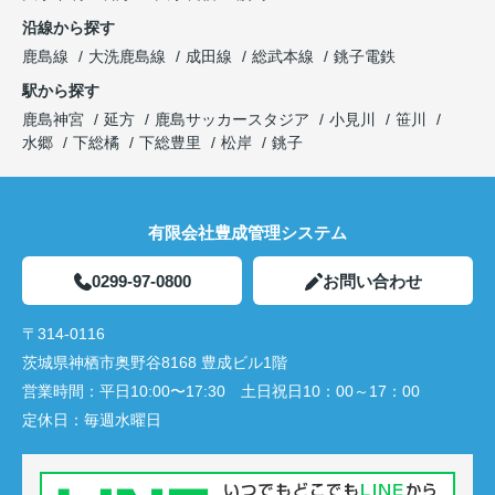
沿線から探す
鹿島線
大洗鹿島線
成田線
総武本線
銚子電鉄
駅から探す
鹿島神宮
延方
鹿島サッカースタジア
小見川
笹川
水郷
下総橘
下総豊里
松岸
銚子
有限会社豊成管理システム
0299-97-0800
お問い合わせ
〒314-0116
茨城県神栖市奥野谷8168 豊成ビル1階
営業時間：
平日10:00〜17:30 土日祝日10：00～17：00
定休日：
毎週水曜日