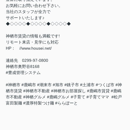
お気軽にお問い合わせ下さい。
当社のスタッフが全力で
サポートいたします♪
◆◇◇◇◇◆◇◇◇◇◆◇◇◇◇◆
神栖市賃貸の情報も満載です!
リモート来店・見学にも対応
HP： //www.housei.net/
連絡先 0299‐97‐0800
神栖市奥野谷8168
#豊成管理システム
#神栖市 #鹿嶋市 #潮来市 #旭市 #銚子市 #土浦市 #つくば市 #神
栖市賃貸 #神栖市不動産 #神栖市お部屋探し #鹿嶋市賃貸 #鹿嶋
市不動産 #神栖グルメ #鹿嶋グルメ #子育て #子育てママ #松戸
富田製麺 #濃厚特製つけ麺 #ららぽーと