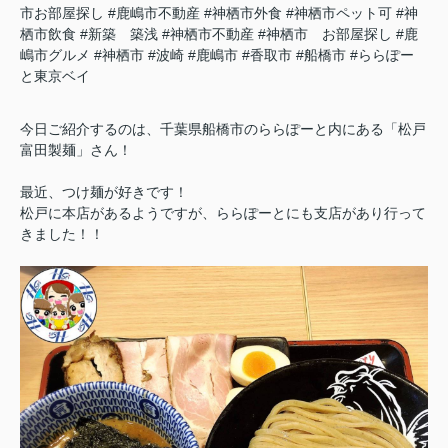
市お部屋探し
#鹿嶋市不動産
#神栖市外食
#神栖市ペット可
#神
栖市飲食
#新築 築浅
#神栖市不動産
#神栖市 お部屋探し
#鹿
嶋市グルメ
#神栖市
#波崎
#鹿嶋市
#香取市
#船橋市
#ららぽー
と東京ベイ
今日ご紹介するのは、千葉県船橋市のららぽーと内にある「松戸
富田製麺」さん！
最近、つけ麺が好きです！
松戸に本店があるようですが、ららぽーとにも支店があり行って
きました！！