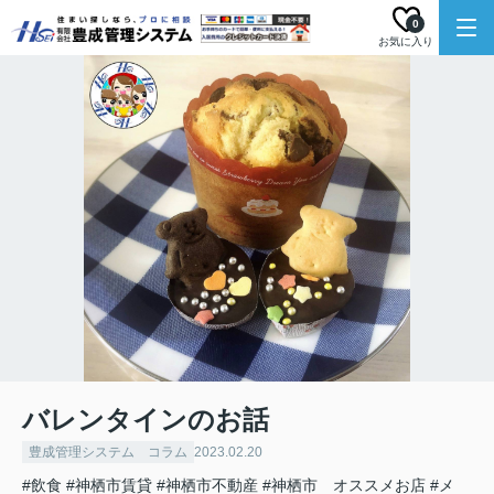
0
お気に入り
バレンタインのお話
豊成管理システム コラム
2023.02.20
#飲食
#神栖市賃貸
#神栖市不動産
#神栖市 オススメお店
#メ