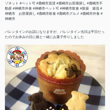
ゾネット
#ペット可
#鹿嶋市賃貸
#鹿嶋市お部屋探し
#鹿嶋市不
動産
#神栖市外食
#神栖市ペット可
#神栖市飲食
#新築 築浅
#
神栖市 お部屋探し
#鹿嶋市飲食
#鹿嶋市グルメ
#鹿嶋市外食
#
神栖市
バレンタインのお話になりますが、バレンタイン当日は平日だっ
たのでお休みの日に娘と一緒にお菓子作りしました