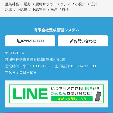
鹿島神宮
延方
鹿島サッカースタジア
小見川
笹川
水郷
下総橘
下総豊里
松岸
銚子
有限会社豊成管理システム
0299-97-0800
お問い合わせ
〒314-0116
茨城県神栖市奥野谷8168 豊成ビル1階
営業時間：
平日10:00〜17:30 土日祝日10：00～17：00
定休日：
毎週水曜日