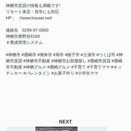
神栖市賃貸の情報も満載です!
リモート来店・見学にも対応
HP： //www.housei.net/
連絡先 0299‐97‐0800
神栖市奥野谷8168
＃豊成管理システム
#神栖市 #鹿嶋市 #潮来市 #旭市 #銚子市 #土浦市 #つくば市 #神
栖市賃貸 #神栖市不動産 #神栖市お部屋探し #鹿嶋市賃貸 #鹿嶋
市不動産 #神栖グルメ #鹿嶋グルメ #子育て #子育てママ #キッ
チンカー #バレンタイン #お菓子作り #小学生ママ
NEXT