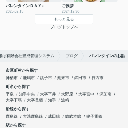
バレンタインＤＡＹ♪
ご挨拶
2025.02.15
2024.12.30
もっと見る
ブログトップへ
報は有限会社豊成管理システム
ブログ
バレンタインのお話
市区町村から探す
神栖市
鹿嶋市
銚子市
潮来市
鉾田市
行方市
町名から探す
平泉
知手中央
大字平井
大野原
大字宮中
深芝南
大字下塙
大字長栖
知手
波崎
沿線から探す
鹿島線
大洗鹿島線
成田線
総武本線
銚子電鉄
駅から探す