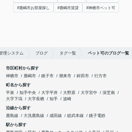
#鹿嶋市お部屋探し
#鹿嶋市賃貸
#神栖市ペット可
管理システム
ブログ
タグ一覧
ペット可のブログ一覧
市区町村から探す
神栖市
鹿嶋市
銚子市
潮来市
鉾田市
行方市
町名から探す
平泉
知手中央
大字平井
大野原
大字宮中
深芝南
大字下塙
大字長栖
知手
波崎
沿線から探す
鹿島線
大洗鹿島線
成田線
総武本線
銚子電鉄
駅から探す