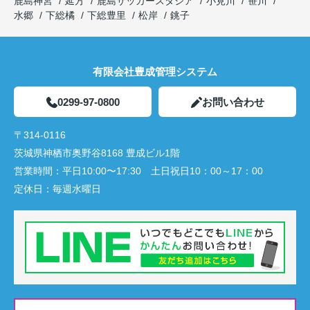
鹿島神宮
延方
鹿島サッカースタジア
小見川
笹川
水郷
下総橘
下総豊里
松岸
銚子
有限会社豊成管理システム
0299-97-0800
お問い合わせ
〒314-0116
茨城県神栖市奥野谷8168 豊成ビル1階
営業時間：
平日10:00〜17:30 土日祝日10：00～17：00
定休日：
毎週水曜日