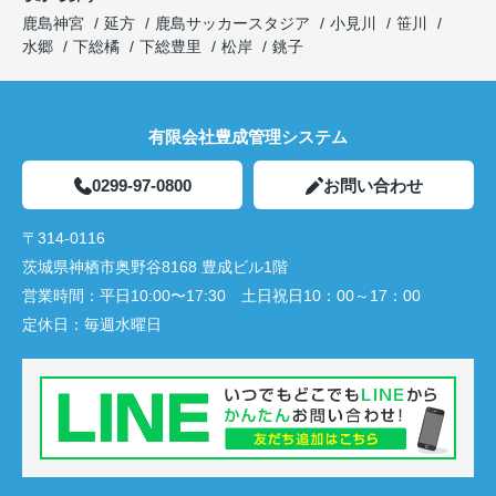
鹿島神宮
延方
鹿島サッカースタジア
小見川
笹川
水郷
下総橘
下総豊里
松岸
銚子
有限会社豊成管理システム
0299-97-0800
お問い合わせ
〒314-0116
茨城県神栖市奥野谷8168 豊成ビル1階
営業時間：
平日10:00〜17:30 土日祝日10：00～17：00
定休日：
毎週水曜日