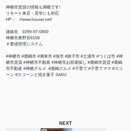
神栖市賃貸の情報も満載です!
リモート来店・見学にも対応
HP： //www.housei.net/
連絡先 0299‐97‐0800
神栖市奥野谷8168
＃豊成管理システム
#神栖市 #鹿嶋市 #潮来市 #旭市 #銚子市 #土浦市 #つくば市 #神
栖市賃貸 #神栖市不動産 #神栖市お部屋探し #鹿嶋市賃貸 #鹿嶋
市不動産 #神栖グルメ #鹿嶋グルメ #子育て #子育てママ #スコ
ーン #スコーンと焼き菓子 SAKU
NEXT