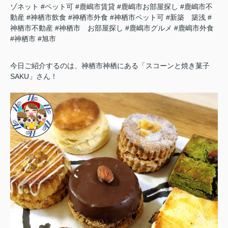
ゾネット
#ペット可
#鹿嶋市賃貸
#鹿嶋市お部屋探し
#鹿嶋市不
動産
#神栖市飲食
#神栖市外食
#神栖市ペット可
#新築 築浅
#
神栖市不動産
#神栖市 お部屋探し
#鹿嶋市グルメ
#鹿嶋市外食
#神栖市
#旭市
今日ご紹介するのは、神栖市神栖にある「スコーンと焼き菓子
SAKU」さん！