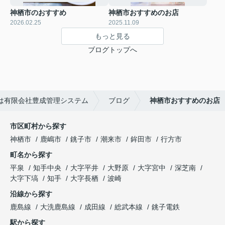
神栖市のおすすめ
神栖市おすすめのお店
2026.02.25
2025.11.09
もっと見る
ブログトップへ
は有限会社豊成管理システム
ブログ
神栖市おすすめのお店
市区町村から探す
神栖市
鹿嶋市
銚子市
潮来市
鉾田市
行方市
町名から探す
平泉
知手中央
大字平井
大野原
大字宮中
深芝南
大字下塙
知手
大字長栖
波崎
沿線から探す
鹿島線
大洗鹿島線
成田線
総武本線
銚子電鉄
駅から探す