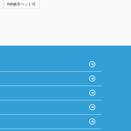
#神栖市ペット可