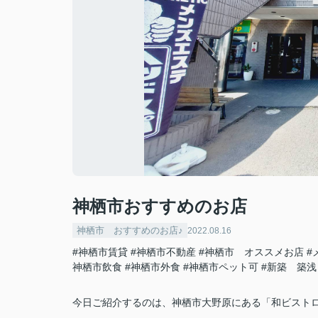
神栖市おすすめのお店
神栖市 おすすめのお店♪
2022.08.16
#神栖市賃貸
#神栖市不動産
#神栖市 オススメお店
#
神栖市飲食
#神栖市外食
#神栖市ペット可
#新築 築浅
今日ご紹介するのは、神栖市大野原にある「和ビスト