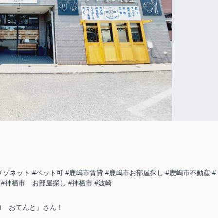
メゾネット
#ペット可
#鹿嶋市賃貸
#鹿嶋市お部屋探し
#鹿嶋市不動産
#
#神栖市 お部屋探し
#神栖市
#波崎
ロ おてんと」さん！