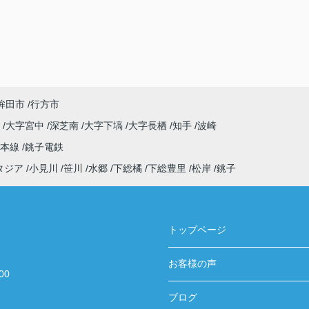
鉾田市
行方市
原
大字宮中
深芝南
大字下塙
大字長栖
知手
波崎
武本線
銚子電鉄
タジア
小見川
笹川
水郷
下総橘
下総豊里
松岸
銚子
トップページ
お客様の声
00
ブログ