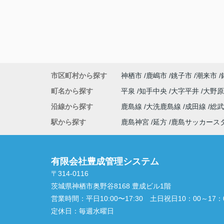
市区町村から探す
神栖市
鹿嶋市
銚子市
潮来市
町名から探す
平泉
知手中央
大字平井
大野
沿線から探す
鹿島線
大洗鹿島線
成田線
総
駅から探す
鹿島神宮
延方
鹿島サッカース
有限会社豊成管理システム
〒314-0116
茨城県神栖市奥野谷8168 豊成ビル1階
営業時間：
平日10:00〜17:30 土日祝日10：00～17：
定休日：
毎週水曜日