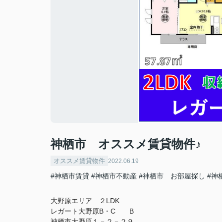
神栖市 オススメ賃貸物件♪
オススメ賃貸物件
2022.06.19
#神栖市賃貸
#神栖市不動産
#神栖市 お部屋探し
#神
大野原エリア ２LDK
レガート大野原B・C B
神栖市大野原１－２－２９