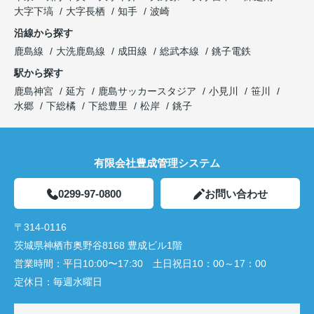
大字下塙
大字長栖
知手
波崎
沿線から探す
鹿島線
大洗鹿島線
成田線
総武本線
銚子電鉄
駅から探す
鹿島神宮
延方
鹿島サッカースタジア
小見川
笹川
水郷
下総橘
下総豊里
松岸
銚子
有限会社豊成管理システム
0299-97-0800
お問い合わせ
〒314-0116
茨城県神栖市奥野谷8168 豊成ビル1階
営業時間：
平日10:00〜17:30 土日祝日10：00～17：00
定休日：
毎週水曜日