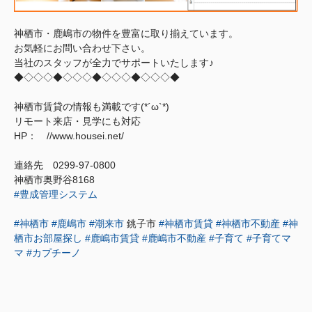
神栖市・鹿嶋市の物件を豊富に取り揃えています。
お気軽にお問い合わせ下さい。
当社のスタッフが全力でサポートいたします♪
◆◇◇◇◆◇◇◇◆◇◇◇◆◇◇◇◆
神栖市賃貸の情報も満載です(*´ω`*)
リモート来店・見学にも対応
HP： //www.housei.net/
連絡先 0299‐97‐0800
神栖市奥野谷8168
#豊成管理システム
#神栖市
#鹿嶋市
#潮来市
銚子市
#神栖市賃貸
#神栖市不動産
#神
栖市お部屋探し
#鹿嶋市賃貸
#鹿嶋市不動産
#子育て
#子育てマ
マ
#カプチーノ