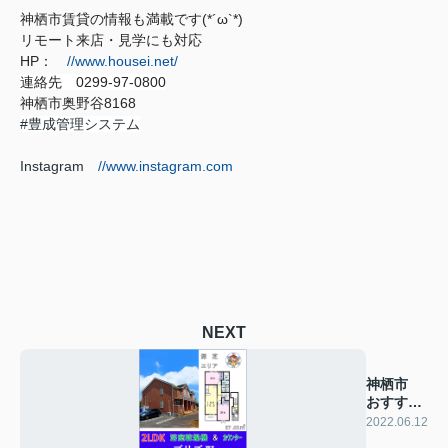
神栖市賃貸の情報も満載です(*´ω`*)
リモート来店・見学にも対応
HP：
//www.housei.net/
連絡先 0299‐97‐0800
神栖市奥野谷8168
#豊成管理システム
Instagram
//www.instagram.com
NEXT
神栖市
おすすめ
賃貸物件
2022.06.12
♪