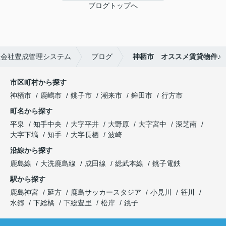
ブログトップへ
限会社豊成管理システム
ブログ
神栖市 オススメ賃貸物件♪
市区町村から探す
神栖市
鹿嶋市
銚子市
潮来市
鉾田市
行方市
町名から探す
平泉
知手中央
大字平井
大野原
大字宮中
深芝南
大字下塙
知手
大字長栖
波崎
沿線から探す
鹿島線
大洗鹿島線
成田線
総武本線
銚子電鉄
駅から探す
鹿島神宮
延方
鹿島サッカースタジア
小見川
笹川
水郷
下総橘
下総豊里
松岸
銚子