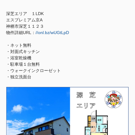
深芝エリア １LDK
エスプレミアム京A
神栖市深芝１１２３
物件詳細URL：
//onl.bz/wUGtLpD
・ネット無料
・対面式キッチン
・浴室乾燥機
・駐車場１台無料
・ウォークインクローゼット
・独立洗面台