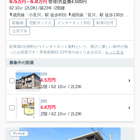
6.5
6.8
万円～
万円
管理/共益費4,500円
62.10㎡ (2LDK) /築23年 /2階建
成田線「小見川」駅 徒歩83分
成田線「笹川」駅 徒歩130分
成田線
駐輪場
宅配ボックス
インターネット対応
駐車2台可
公共下水
駐車場2台無料かつインターネット無料という、家計に優しい条件が揃
ったお部屋です！専有面積62.10平米のゆとりある2LD...
もっと見る
募集中の部屋
103
6.5万円
1階 / 62.10㎡ / 2LDK
205
6.8万円
2階 / 62.10㎡ / 2LDK
アパート