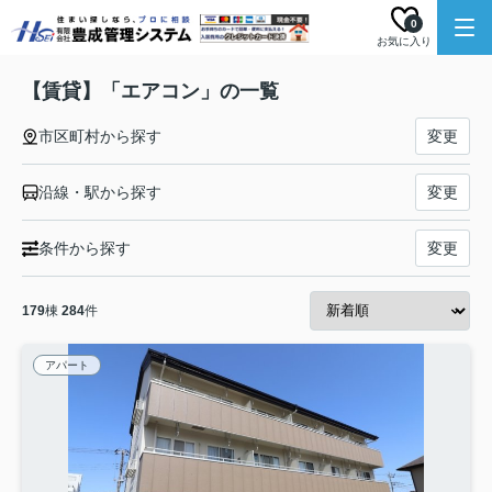
0
お気に入り
【賃貸】「エアコン」の一覧
市区町村から探す
変更
沿線・駅から探す
変更
条件から探す
変更
179
棟
284
件
アパート