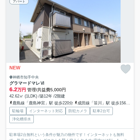
アパート
NEW
神栖市知手中央
グラマードマレⅥ
6.2
万円
管理/共益費5,000円
42.62㎡ (1LDK) /築12年 /2階建
鹿島線「鹿島神宮」駅 徒歩220分
成田線「笹川」駅 徒歩156分
成
駐輪場
インターネット対応
防犯カメラ
駐車2台可
浄化槽排水
駐車場2台無料という条件が魅力の物件です！インターネットも無料