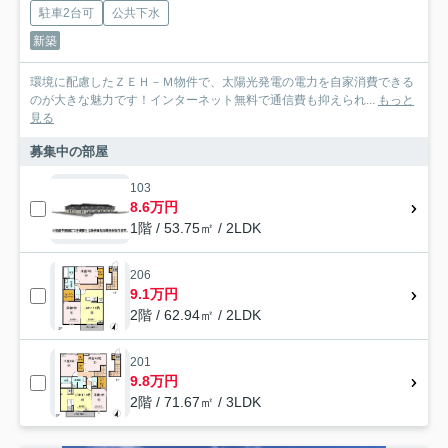
駐車2台可
公共下水
新築
環境に配慮したＺＥＨ－Ｍ物件で、太陽光発電の電力を自家消費できる
のが大きな魅力です！インターネット無料で通信費も抑えられ...
もっと
見る
募集中の部屋
103
8.6万円
1階 / 53.75㎡ / 2LDK
206
9.1万円
2階 / 62.94㎡ / 2LDK
201
9.8万円
2階 / 71.67㎡ / 3LDK