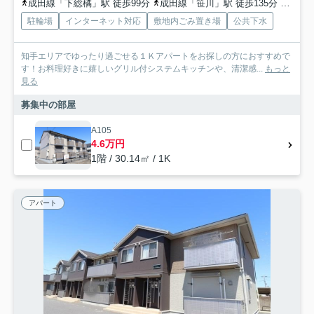
成田線「下総橘」駅 徒歩99分
成田線「笹川」駅 徒歩135分
成田線
駐輪場
インターネット対応
敷地内ごみ置き場
公共下水
知手エリアでゆったり過ごせる１Ｋアパートをお探しの方におすすめで
す！お料理好きに嬉しいグリル付システムキッチンや、清潔感...
もっと
見る
募集中の部屋
A105
4.6万円
1階 / 30.14㎡ / 1K
アパート