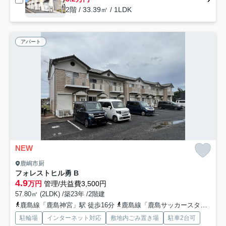
2階 / 33.39㎡ / 1LDK
アパート
NEW
鹿嶋市厨
フォレストヒル勇 B
4.9
万円
管理/共益費3,500円
57.80㎡ (2LDK) /築23年 /2階建
鹿島線「鹿島神宮」駅 徒歩16分
鹿島線「鹿島サッカースタジア」駅 徒歩31分
駐輪場
インターネット対応
敷地内ごみ置き場
駐車2台可