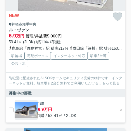
NEW
神栖市知手中央
ル・ヴァン
6.9
万円
管理/共益費5,000円
53.41㎡ (2LDK) /築11年 /2階建
鹿島線「鹿島神宮」駅 徒歩217分
成田線「笹川」駅 徒歩160分
成
駐輪場
宅配ボックス
インターネット対応
駐車2台可
公共下水
防犯面に配慮されたALSOKホームセキュリティ完備の物件です！インタ
ーネットが無料。駐車場も2台分無料でご利用いただける...
もっと見る
募集中の部屋
105
6.9万円
1階 / 53.41㎡ / 2LDK