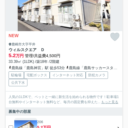
NEW
鹿嶋市大字平井
ウィルスクエア Ｄ
5.2
万円
管理/共益費4,500円
33.39㎡ (1LDK) /築18年 /2階建
鹿島線「鹿島神宮」駅 徒歩53分
鹿島線「鹿島サッカースタジア」駅 徒歩70分
駐輪場
宅配ボックス
インターネット対応
防犯カメラ
公共下水
人気の1LDKで、ペットと一緒に新生活を始められる物件です！駐車場1
台無料やインターネット無料など、毎月の固定費を抑えた...
もっと見る
募集中の部屋
206
5.2万円