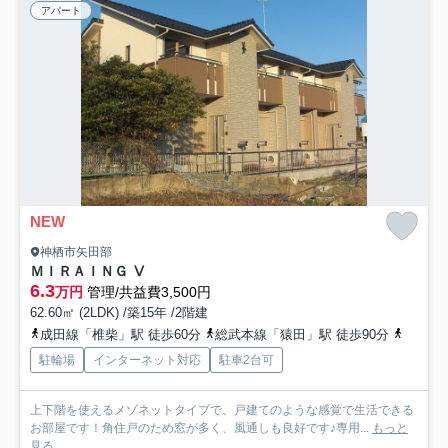
アパート
NEW
神栖市矢田部
ＭＩＲＡＩＮＧ Ⅴ
6.3
万円
管理/共益費3,500円
62.60㎡ (2LDK) /築15年 /2階建
成田線「椎柴」駅 徒歩60分
総武本線「猿田」駅 徒歩90分
成田線
駐輪場
インターネット対応
駐車2台可
上下階を使えるメゾネットタイプで、戸建てのような感覚で生活できる
お部屋です！角住戸のため窓が多く、風通しも良好です♪専用...
もっと
見る