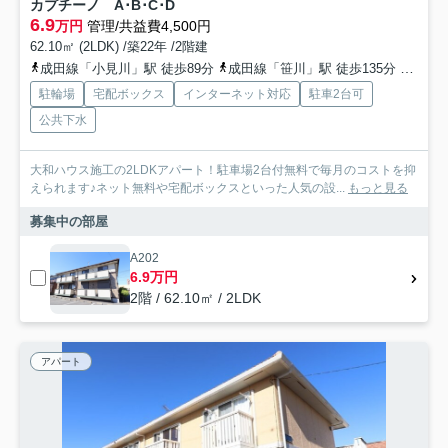
カプチーノ A･B･C･D
6.9
万円
管理/共益費4,500円
62.10㎡ (2LDK) /築22年 /2階建
成田線「小見川」駅 徒歩89分
成田線「笹川」駅 徒歩135分
成田線
駐輪場
宅配ボックス
インターネット対応
駐車2台可
公共下水
大和ハウス施工の2LDKアパート！駐車場2台付無料で毎月のコストを抑
えられます♪ネット無料や宅配ボックスといった人気の設...
もっと見る
募集中の部屋
A202
6.9万円
2階 / 62.10㎡ / 2LDK
アパート