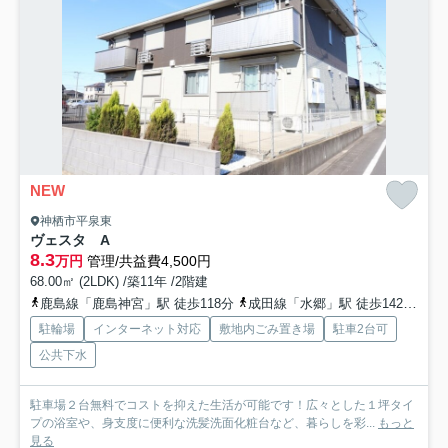
NEW
神栖市平泉東
ヴェスタ A
8.3
万円
管理/共益費4,500円
68.00㎡ (2LDK) /築11年 /2階建
鹿島線「鹿島神宮」駅 徒歩118分
成田線「水郷」駅 徒歩142分
成
駐輪場
インターネット対応
敷地内ごみ置き場
駐車2台可
公共下水
駐車場２台無料でコストを抑えた生活が可能です！広々とした１坪タイ
プの浴室や、身支度に便利な洗髪洗面化粧台など、暮らしを彩...
もっと
見る