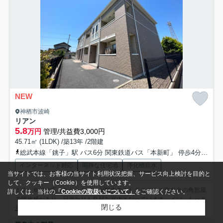
NEW
神栖市波崎
リアン
5.8
万円
管理/共益費3,000円
45.71㎡ (1LDK) /築13年 /2階建
総武本線「銚子」駅 バス6分 関東鉄道バス「本新町」 停歩4分
総武
インターネット対応
閑静な住宅地
浄化槽排水
当サイトでは、お客様の当サイト利用状況把握、サービス向上検討を目的と
して、クッキー（Cookie）を使用しています。
１３．６帖の広々としたＬＤＫが魅力の１ＬＤＫです！南向きの角部屋
詳しくは、当社の
「Cookieの取扱いについて」
をご確認ください。
で開放感があり、日当たりも良好な室内となっています。イン...
もっと
閉じる
見る