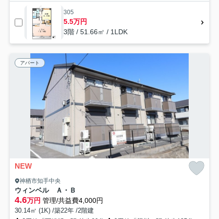
305
5.5万円
3階 / 51.66㎡ / 1LDK
アパート
NEW
神栖市知手中央
ウィンベル Ａ・Ｂ
4.6
万円
管理/共益費4,000円
30.14㎡ (1K) /築22年 /2階建