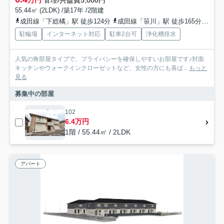
万円
管理/共益費5,000円
55.44㎡ (2LDK) /築17年 /2階建
成田線「下総橘」駅 徒歩124分
成田線「笹川」駅 徒歩165分
成田
駐輪場
インターネット対応
駐車2台可
浄化槽排水
人気の角部屋タイプで、プライバシーを確保しやすいお部屋です♪対面
キッチンやウォークインクローゼットなど、女性の方にも喜ば...
もっと
見る
募集中の部屋
102
6.4万円
1階 / 55.44㎡ / 2LDK
アパート