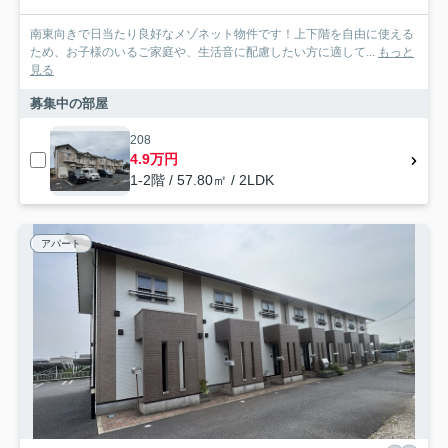
南東向きで日当たり良好なメゾネット物件です！上下階を自由に使える
ため、お子様のいるご家庭や、生活音に配慮したい方に適して...
もっと
見る
募集中の部屋
208
4.9万円
1-2階 / 57.80㎡ / 2LDK
アパート