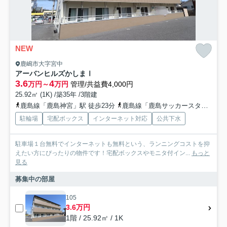
NEW
鹿嶋市大字宮中
アーバンヒルズかしまⅠ
3.6
4
万円～
万円
管理/共益費4,000円
25.92㎡ (1K) /築35年 /3階建
鹿島線「鹿島神宮」駅 徒歩23分
鹿島線「鹿島サッカースタジア」駅 徒歩50分
駐輪場
宅配ボックス
インターネット対応
公共下水
駐車場１台無料でインターネットも無料という、ランニングコストを抑
えたい方にぴったりの物件です！宅配ボックスやモニタ付イン...
もっと
見る
募集中の部屋
105
3.6万円
1階 / 25.92㎡ / 1K