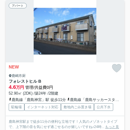
アパート
NEW
鹿嶋市厨
フォレストヒル B
4.6
万円
管理/共益費0円
52.90㎡ (2DK) /築24年 /2階建
鹿島線「鹿島神宮」駅 徒歩11分
鹿島線「鹿島サッカースタジア」駅 徒歩31分
駐輪場
インターネット対応
敷地内ごみ置き場
公共下水
鹿島神宮駅まで徒歩11分の便利な立地です！人気のメゾネットタイプ
で、上下階の音を気にせず過ごせるのが嬉しいですね♪24時...
もっと見