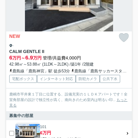
NEW
-
CALM GENTLE II
6
6.9
万円～
万円
管理/共益費4,000円
42.98㎡～53.88㎡ (1LDK～2LDK) /築1年 /2階建
鹿島線「鹿島神宮」駅 徒歩53分
鹿島線「鹿島サッカースタジア」駅 徒歩71分
宅配ボックス
インターネット対応
防犯カメラ
公共下水
鹿嶋市平井東１丁目に位置する、設備充実の１ＬＤＫアパートです！全
室角部屋の設計で独立性が高く、南向きのため室内は明るい印...
もっと
見る
募集中の部屋
101
6万円