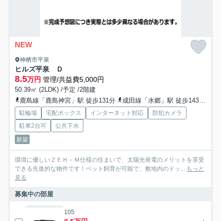
NEW
神栖市平泉
ヒルズ平泉 Ｄ
8.5
万円
管理/共益費5,000円
50.39㎡ (2LDK) /予定 /2階建
鹿島線「鹿島神宮」駅 徒歩131分
成田線「水郷」駅 徒歩143分
成
駐輪場
宅配ボックス
インターネット対応
防犯カメラ
駐車2台可
公共下水
新築
環境に優しいＺＥＨ－Ｍ仕様の住まいで、太陽光発電のメリットを享受
できる先進的な物件です！ペット飼育が可能で、敷地内のドッ...
もっと
見る
募集中の部屋
105