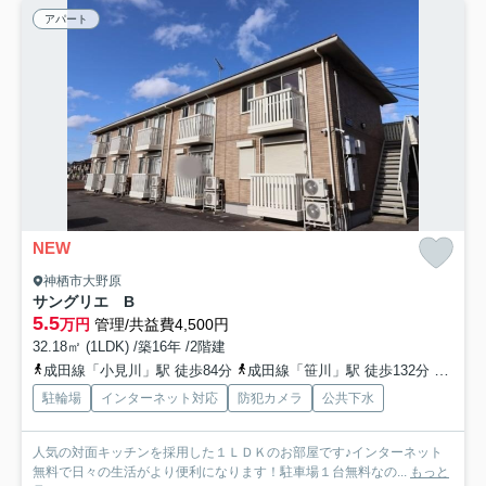
アパート
NEW
神栖市大野原
サングリエ B
5.5
万円
管理/共益費4,500円
32.18㎡ (1LDK) /築16年 /2階建
成田線「小見川」駅 徒歩84分
成田線「笹川」駅 徒歩132分
成田線
駐輪場
インターネット対応
防犯カメラ
公共下水
人気の対面キッチンを採用した１ＬＤＫのお部屋です♪インターネット
無料で日々の生活がより便利になります！駐車場１台無料なの...
もっと