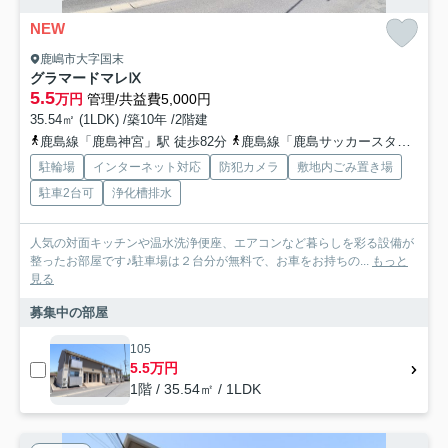
NEW
鹿嶋市大字国末
グラマードマレⅨ
5.5
万円
管理/共益費5,000円
35.54㎡ (1LDK) /築10年 /2階建
鹿島線「鹿島神宮」駅 徒歩82分
鹿島線「鹿島サッカースタジア」駅 徒歩93分
駐輪場
インターネット対応
防犯カメラ
敷地内ごみ置き場
駐車2台可
浄化槽排水
人気の対面キッチンや温水洗浄便座、エアコンなど暮らしを彩る設備が
整ったお部屋です♪駐車場は２台分が無料で、お車をお持ちの...
もっと
見る
募集中の部屋
105
5.5万円
1階 / 35.54㎡ / 1LDK