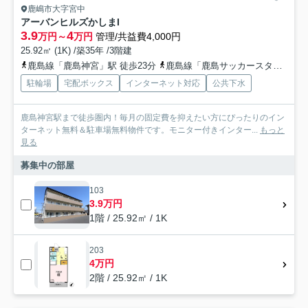
鹿嶋市大字宮中
アーバンヒルズかしまI
3.9
4
万円～
万円
管理/共益費4,000円
25.92㎡ (1K) /築35年 /3階建
鹿島線「鹿島神宮」駅 徒歩23分
鹿島線「鹿島サッカースタジア」駅 徒歩50分
駐輪場
宅配ボックス
インターネット対応
公共下水
鹿島神宮駅まで徒歩圏内！毎月の固定費を抑えたい方にぴったりのイン
ターネット無料＆駐車場無料物件です。モニター付きインター...
もっと
見る
募集中の部屋
103
3.9万円
1階 / 25.92㎡ / 1K
203
4万円
2階 / 25.92㎡ / 1K