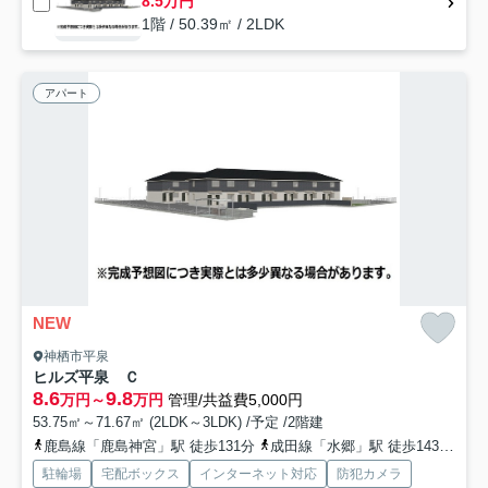
8.5万円
1階 / 50.39㎡ / 2LDK
アパート
NEW
神栖市平泉
ヒルズ平泉 Ｃ
8.6
9.8
万円～
万円
管理/共益費5,000円
53.75㎡～71.67㎡ (2LDK～3LDK) /予定 /2階建
鹿島線「鹿島神宮」駅 徒歩131分
成田線「水郷」駅 徒歩143分
成
駐輪場
宅配ボックス
インターネット対応
防犯カメラ