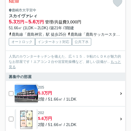
NEW
鹿嶋市大字宮中
スカイヴァレィ
5.3
5.6
万円～
万円
管理/共益費3,000円
51.66㎡ (1LDK～2LDK) /築21年 /3階建
鹿島線「鹿島神宮」駅 徒歩25分
鹿島線「鹿島サッカースタジア」駅 徒歩21分
オートロック
インターネット対応
公共下水
人気のカウンターキッチンを備えた、広々１５．９帖のＬＤＫが魅力的
なお部屋です！エアコン２台や浴室乾燥機など、嬉しい設備が...
もっと
見る
募集中の部屋
205
5.3万円
2階 / 51.66㎡ / 1LDK
202
5.6万円
2階 / 51.66㎡ / 2LDK