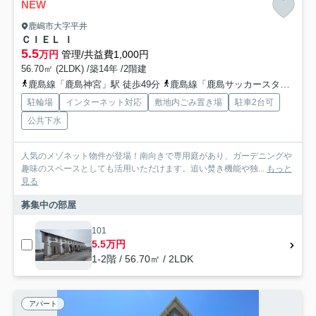
NEW
鹿嶋市大字平井
ＣＩＥＬ Ｉ
5.5
万円
管理/共益費1,000円
56.70㎡ (2LDK) /築14年 /2階建
鹿島線「鹿島神宮」駅 徒歩49分
鹿島線「鹿島サッカースタジア」駅 徒歩87分
駐輪場
インターネット対応
敷地内ごみ置き場
駐車2台可
公共下水
人気のメゾネット物件が登場！南向きで専用庭があり、ガーデニングや
趣味のスペースとしても活用いただけます。追い焚き機能や独...
もっと
見る
募集中の部屋
101
5.5万円
1-2階 / 56.70㎡ / 2LDK
アパート