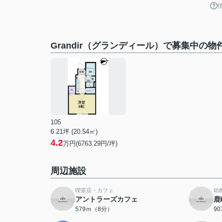
Grandir（グランディール）で募集中の物
105
6.21坪 (20.54㎡)
4.2
万円(6763.29円/坪)
周辺施設
喫茶店・カフェ
幼
アントラーズカフェ
鹿
579ｍ（8分）
9