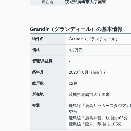
茨城県
鹿嶋市
大字国末
所在地
Grandir（グランディール）の基本情報
物件名
Grandir（グランディール）
価格
4.2万円
管理/共益費
-
築年月
2020年8月（築6年）
総戸数
12戸
所在地
茨城県
鹿嶋市
大字国末
交通
鹿島線
「
鹿島サッカースタジア
」
87分
鹿島線
「
鹿島神宮
」駅 徒歩65分
鹿島線
「
延方
」駅 徒歩105分