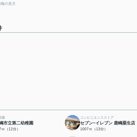
情報の見方
件
稚園
コンビニエンスストア
嶋市立第二幼稚園
セブン−イレブン 鹿嶋粟生店
07ｍ（12分）
1007ｍ（13分）