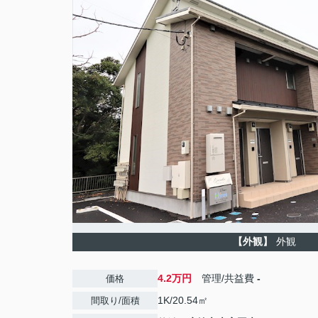
【外観】
外観
4.2万円
管理/共益費
-
価格
1K/20.54㎡
間取り/面積