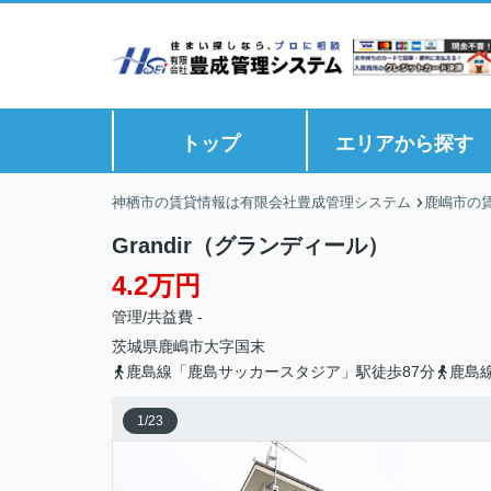
トップ
エリアから探す
神栖市の賃貸情報は有限会社豊成管理システム
鹿嶋市の
Grandir（グランディール）
4.2万円
管理/共益費 -
茨城県
鹿嶋市
大字国末
鹿島線「鹿島サッカースタジア」駅徒歩87分
鹿島
1
/
23