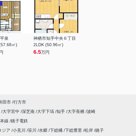
平泉
神栖市知手中央６丁目
(57.68㎡)
2LDK (50.96㎡)
6.5
円
万円
鉾田市
行方市
原
大字宮中
深芝南
大字下塙
知手
大字長栖
波崎
武本線
銚子電鉄
タジア
小見川
笹川
水郷
下総橘
下総豊里
松岸
銚子