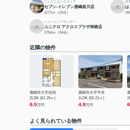
コンビニエンスストア
保
セブン-イレブン鹿嶋泉川店
は
1171ｍ（15分）
1
ショッピングセンター
ユニクロ アクロスプラザ神栖店
2704ｍ（34分）
近隣の物件
鹿嶋市大字佐田
鹿嶋市大字平井
2LDK (61.29㎡)
1LDK (50.21㎡)
2
6.5
4.9
6
万円
万円
よく見られている物件