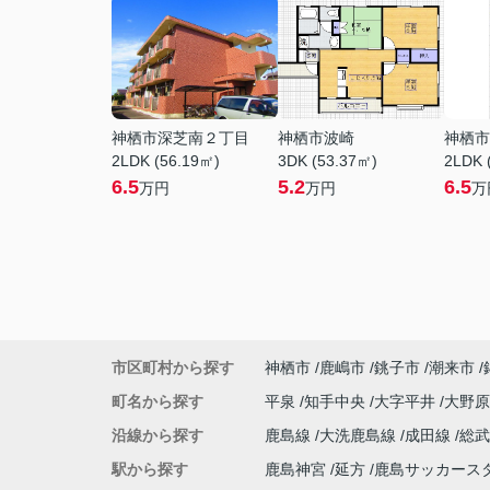
神栖市深芝南２丁目
神栖市波崎
神栖市
2LDK (56.19㎡)
3DK (53.37㎡)
2LDK 
6.5
5.2
6.5
万円
万円
万
市区町村から探す
神栖市
鹿嶋市
銚子市
潮来市
町名から探す
平泉
知手中央
大字平井
大野
沿線から探す
鹿島線
大洗鹿島線
成田線
総
駅から探す
鹿島神宮
延方
鹿島サッカース