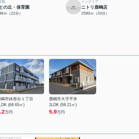
育園
インテリア
との丘・保育園
ニトリ鹿嶋店
698ｍ（22分）
2590ｍ（33分）
鹿嶋市鉢形台１丁目
鹿嶋市大字平井
LDK (68.65㎡)
2LDK (58.21㎡)
.2
5.9
万円
万円