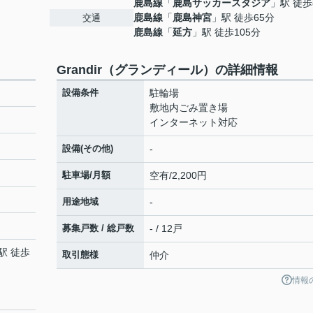
鹿島線
「
鹿島サッカースタジア
」駅 徒歩
鹿島線
「
鹿島神宮
」駅 徒歩65分
交通
鹿島線
「
延方
」駅 徒歩105分
Grandir（グランディール）の詳細情報
設備条件
駐輪場
敷地内ごみ置き場
インターネット対応
設備(その他)
-
駐車場/月額
空有/2,200円
用途地域
-
募集戸数 / 総戸数
- / 12戸
駅 徒歩
取引態様
仲介
情報