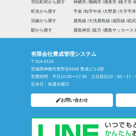
市区町村から探す
神栖市
鹿嶋市
潮来市
銚子市
町名から探す
平泉
知手中央
大野原
大字平
沿線から探す
鹿島線
大洗鹿島線
成田線
総
駅から探す
鹿島神宮
延方
鹿島サッカース
有限会社豊成管理システム
〒314-0116
茨城県神栖市奥野谷8168 豊成ビル1階
営業時間：
平日10:00〜17:30 土日祝日10：00～17：
定休日：
毎週水曜日
お問い合わせ