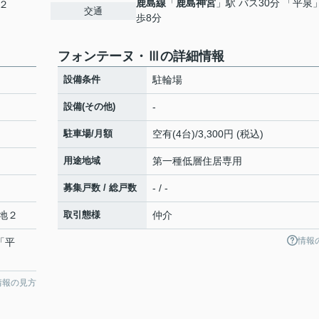
鹿島線
「
鹿島神宮
」駅 バス30分 「平泉
２
交通
歩8分
フォンテーヌ・Ⅲの詳細情報
設備条件
駐輪場
設備(その他)
-
駐車場/月額
空有(4台)/3,300円 (税込)
用途地域
第一種低層住居専用
募集戸数 / 総戸数
- / -
地２
取引態様
仲介
情報
「平
情報の見方