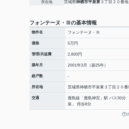
茨城県
神栖市
平泉東
３丁目２０番地
所在地
フォンテーヌ・Ⅲの基本情報
物件名
フォンテーヌ・Ⅲ
価格
5万円
管理/共益費
2,800円
築年月
2001年3月（築25年）
総戸数
-
所在地
茨城県
神栖市
平泉東
３丁目２０番
交通
鹿島線
「
鹿島神宮
」駅 バス30分 
泉」 停歩8分