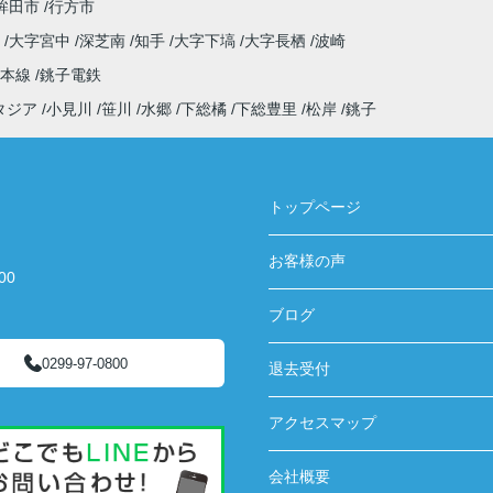
鉾田市
行方市
井
大字宮中
深芝南
知手
大字下塙
大字長栖
波崎
武本線
銚子電鉄
タジア
小見川
笹川
水郷
下総橘
下総豊里
松岸
銚子
トップページ
お客様の声
00
ブログ
0299-97-0800
退去受付
アクセスマップ
会社概要