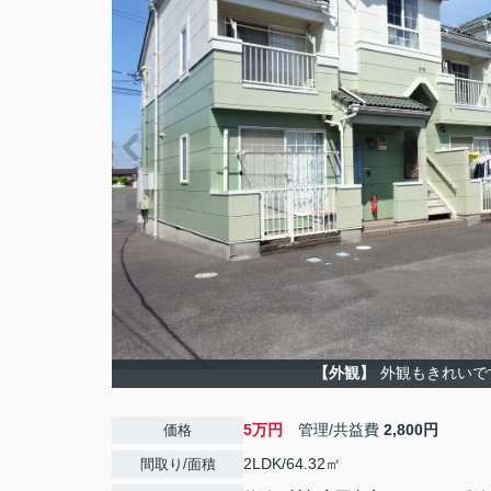
【外観】
外観もきれいで
5万円
管理/共益費
2,800円
価格
2LDK/64.32㎡
間取り/面積