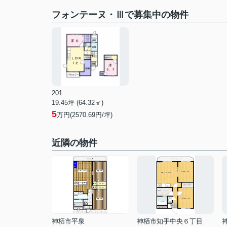
フォンテーヌ・Ⅲで募集中の物件
201
19.45坪 (64.32㎡)
5
万円(2570.69円/坪)
近隣の物件
神栖市平泉
神栖市知手中央６丁目