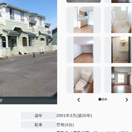
す
2001年3月(築25年)
築年
空有(4台)
駐車