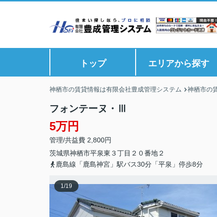
トップ
エリアから探す
神栖市の賃貸情報は有限会社豊成管理システム
神栖市の
フォンテーヌ・Ⅲ
5万円
管理/共益費 2,800円
茨城県
神栖市
平泉東
３丁目２０番地２
鹿島線「鹿島神宮」駅バス30分「平泉」停歩8分
1
/
19