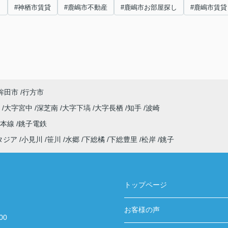
し
#神栖市賃貸
#鹿嶋市不動産
#鹿嶋市お部屋探し
#鹿嶋市賃貸
鉾田市
行方市
原
大字宮中
深芝南
大字下塙
大字長栖
知手
波崎
武本線
銚子電鉄
タジア
小見川
笹川
水郷
下総橘
下総豊里
松岸
銚子
トップページ
お客様の声
00