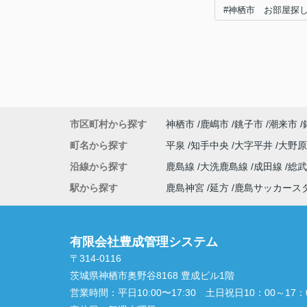
#神栖市 お部屋探
市区町村から探す
神栖市
鹿嶋市
銚子市
潮来市
町名から探す
平泉
知手中央
大字平井
大野
沿線から探す
鹿島線
大洗鹿島線
成田線
総
駅から探す
鹿島神宮
延方
鹿島サッカース
有限会社豊成管理システム
〒314-0116
茨城県神栖市奥野谷8168 豊成ビル1階
営業時間：
平日10:00〜17:30 土日祝日10：00～17：