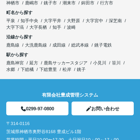
神栖市
鹿嶋市
銚子市
潮来市
鉾田市
行方市
町名から探す
平泉
知手中央
大字平井
大野原
大字宮中
深芝南
大字下塙
大字長栖
知手
波崎
沿線から探す
鹿島線
大洗鹿島線
成田線
総武本線
銚子電鉄
駅から探す
鹿島神宮
延方
鹿島サッカースタジア
小見川
笹川
水郷
下総橘
下総豊里
松岸
銚子
有限会社豊成管理システム
0299-97-0800
お問い合わせ
〒314-0116
茨城県神栖市奥野谷8168 豊成ビル1階
営業時間：
平日10:00〜17:30 土日祝日10：00～17：00