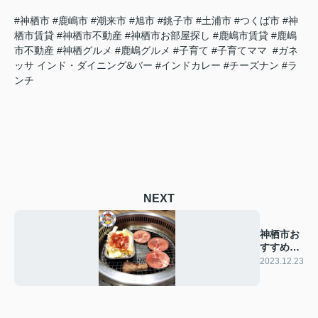
#神栖市 #鹿嶋市 #潮来市 #旭市 #銚子市 #土浦市 #つくば市 #神
栖市賃貸 #神栖市不動産 #神栖市お部屋探し #鹿嶋市賃貸 #鹿嶋
市不動産 #神栖グルメ #鹿嶋グルメ #子育て #子育てママ #ガネ
ッサ インド・ダイニング&バー #インドカレー #チーズナン #ラ
ンチ
NEXT
神栖市お
すすめの
お店
2023.12.23