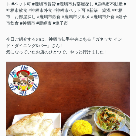
ト
#ペット可
#鹿嶋市賃貸
#鹿嶋市お部屋探し
#鹿嶋市不動産
#
神栖市飲食
#神栖市外食
#神栖市ペット可
#新築 築浅
#神栖
市 お部屋探し
#鹿嶋市飲食
#鹿嶋市グルメ
#鹿嶋市外食
#銚子
市飲食
#神栖市
#鹿嶋市
#銚子市
今日ご紹介するのは、神栖市知手中央にある「ガネッサ イン
ド・ダイニング&バー」さん！
気になっていたお店のひとつで、やっと行けました！