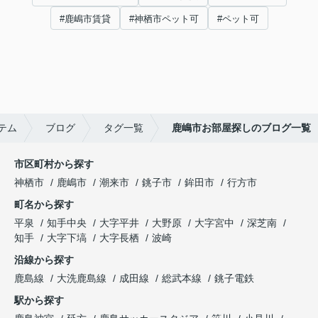
#鹿嶋市賃貸
#神栖市ペット可
#ペット可
テム
ブログ
タグ一覧
鹿嶋市お部屋探しのブログ一覧
市区町村から探す
神栖市
鹿嶋市
潮来市
銚子市
鉾田市
行方市
町名から探す
平泉
知手中央
大字平井
大野原
大字宮中
深芝南
知手
大字下塙
大字長栖
波崎
沿線から探す
鹿島線
大洗鹿島線
成田線
総武本線
銚子電鉄
駅から探す