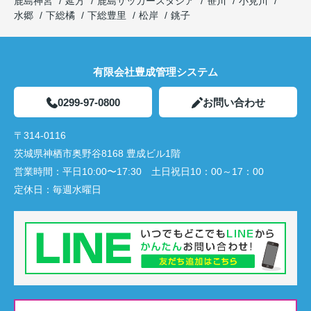
鹿島神宮
延方
鹿島サッカースタジア
笹川
小見川
水郷
下総橘
下総豊里
松岸
銚子
有限会社豊成管理システム
0299-97-0800
お問い合わせ
〒314-0116
茨城県神栖市奥野谷8168 豊成ビル1階
営業時間：
平日10:00〜17:30 土日祝日10：00～17：00
定休日：
毎週水曜日