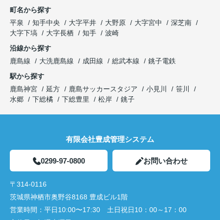
町名から探す
平泉
知手中央
大字平井
大野原
大字宮中
深芝南
大字下塙
大字長栖
知手
波崎
沿線から探す
鹿島線
大洗鹿島線
成田線
総武本線
銚子電鉄
駅から探す
鹿島神宮
延方
鹿島サッカースタジア
小見川
笹川
水郷
下総橘
下総豊里
松岸
銚子
有限会社豊成管理システム
0299-97-0800
お問い合わせ
〒314-0116
茨城県神栖市奥野谷8168 豊成ビル1階
営業時間：
平日10:00〜17:30 土日祝日10：00～17：00